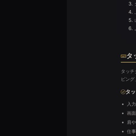
タ
タッチ
ピング
タッ
入力
画面
肩や
仕事