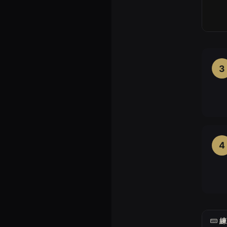
3
4
このタ
練