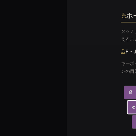
ホ
タッチ
えるこ
F・
キーボ
ンの目
Й
Ф