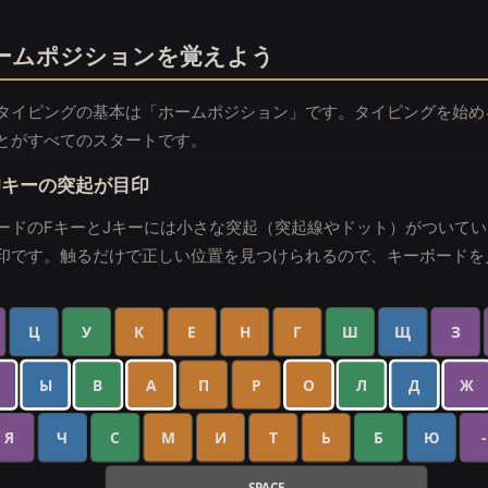
ームポジションを覚えよう
タイピングの基本は「ホームポジション」です。タイピングを始め
とがすべてのスタートです。
Jキーの突起が目印
ードのFキーとJキーには小さな突起（突起線やドット）がついて
印です。触るだけで正しい位置を見つけられるので、キーボードを
Ц
У
К
Е
Н
Г
Ш
Щ
З
Ы
В
А
П
Р
О
Л
Д
Ж
Я
Ч
С
М
И
Т
Ь
Б
Ю
-
SPACE