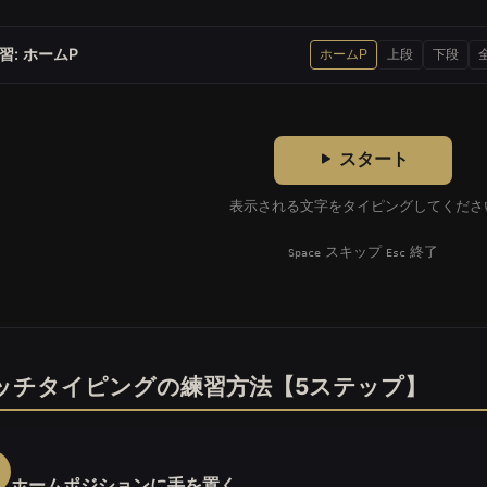
イピング練習はPCのキーボード専用です。スクリーンリーダ
習: ホームP
ホームP
上段
下段
スタート
表示される文字をタイピングしてくださ
スキップ
終了
Space
Esc
ッチタイピングの練習方法【5ステップ】
ホームポジションに手を置く