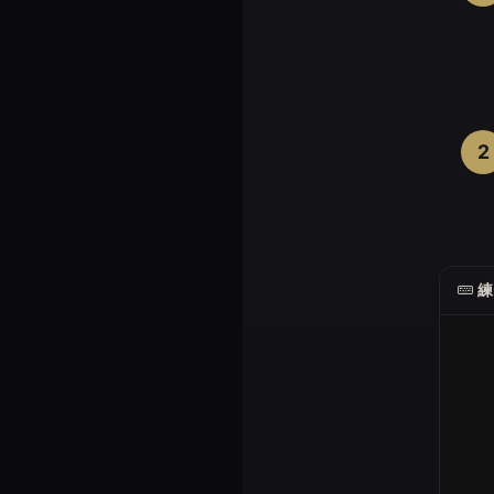
2
このタ
練