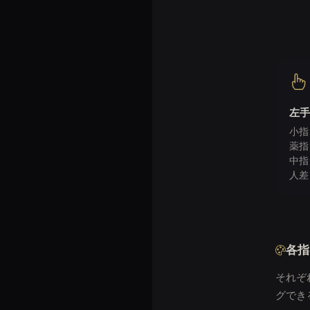
左手
小指 
薬指 
中指 
人差
各指
それぞ
グでき