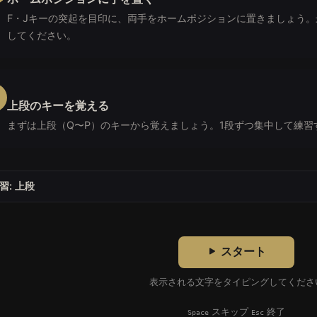
F・Jキーの突起を目印に、両手をホームポジションに置きましょう
してください。
上段のキーを覚える
まずは上段（Q〜P）のキーから覚えましょう。1段ずつ集中して練習
イピング練習はPCのキーボード専用です。スクリーンリーダ
習: 上段
スタート
表示される文字をタイピングしてくださ
スキップ
終了
Space
Esc