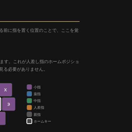
る前に指を置く位置のことで、ここを覚
います。これが人差し指のホームポジショ
見る必要がありません。
小指
Х
薬指
中指
Э
人差指
親指
ホームキー