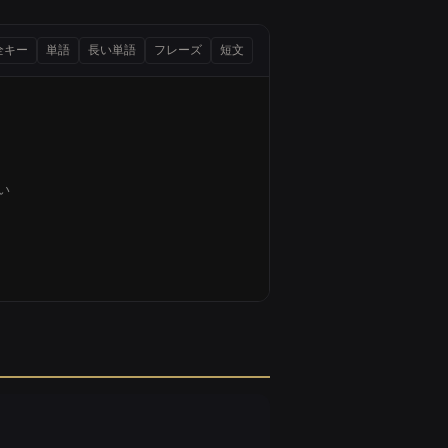
ーには対応していません。
全キー
単語
長い単語
フレーズ
短文
い