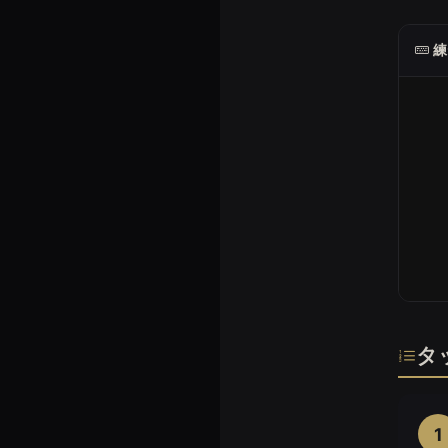
このタ
練
タ
1