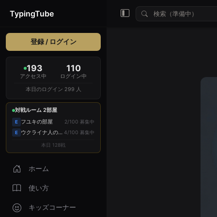
TypingTube
登録 / ログイン
193
110
アクセス中
ログイン中
本日のログイン 299 人
対戦ルーム 2部屋
フユキの部屋
2/100 募集中
E
ウクライナ人の部屋
4/100 募集中
E
本日 128戦
ホーム
使い方
キッズコーナー