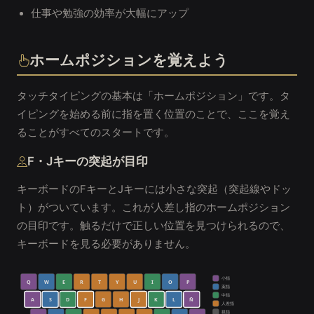
仕事や勉強の効率が大幅にアップ
ホームポジションを覚えよう
タッチタイピングの基本は「ホームポジション」です。タ
イピングを始める前に指を置く位置のことで、ここを覚え
ることがすべてのスタートです。
F・Jキーの突起が目印
キーボードのFキーとJキーには小さな突起（突起線やドッ
ト）がついています。これが人差し指のホームポジション
の目印です。触るだけで正しい位置を見つけられるので、
キーボードを見る必要がありません。
小指
Q
W
E
R
T
Y
U
I
O
P
薬指
中指
A
S
D
F
G
H
J
K
L
Ñ
人差指
親指