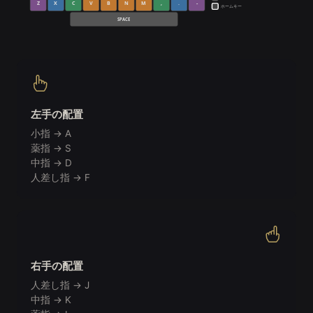
Z
X
C
V
B
N
M
,
.
-
ホームキー
SPACE
左手の配置
小指 → A
薬指 → S
中指 → D
人差し指 → F
右手の配置
人差し指 → J
中指 → K