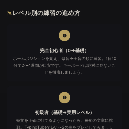
レベル別の練習の進め方
完全初心者（0→基礎）
ホームポジションを覚え、母音→子音の順に練習。1日10
分で2〜4週間が目安です。キーボードは絶対に見ないこ
とを徹底しましょう。
初級者（基礎→実用レベル）
短文を正確に打てるようになったら、長めの文章に挑
戦。TypingTubeでLv.1〜2の曲をプレイしてみましょ