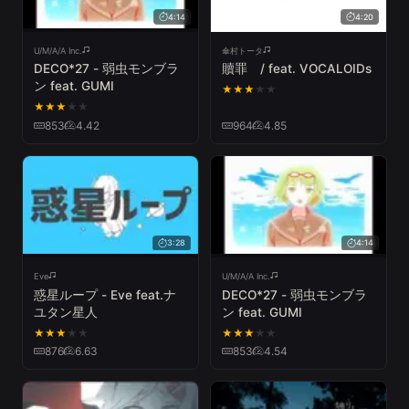
4:14
4:20
U/M/A/A Inc.
傘村トータ
DECO*27 - 弱虫モンブラ
贖罪 / feat. VOCALOIDs
ン feat. GUMI
★
★
★
★
★
★
★
★
★
★
853
4.42
964
4.85
3:28
4:14
Eve
U/M/A/A Inc.
惑星ループ - Eve feat.ナ
DECO*27 - 弱虫モンブラ
ユタン星人
ン feat. GUMI
★
★
★
★
★
★
★
★
★
★
876
6.63
853
4.54