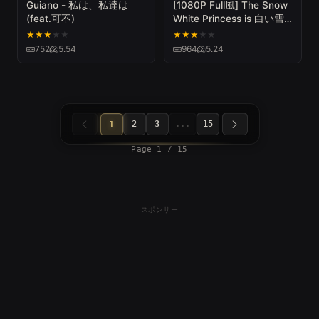
Guiano - 私は、私達は
[1080P Full風] The Snow
(feat.可不)
White Princess is 白い雪
のプリンセスは - 初音ミク
★
★
★
★
★
★
★
★
★
★
Hatsune Miku DIVA
752
5.54
964
5.24
Arcade English Romaji
2
3
...
15
1
Page 1 / 15
スポンサー