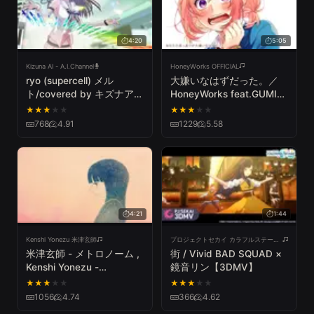
4:20
5:05
Kizuna AI - A.I.Channel
HoneyWorks OFFICIAL
ryo (supercell) メル
大嫌いなはずだった。／
ト/covered by キズナアイ
HoneyWorks feat.GUMI＆
【歌ってみた】
初音ミク
★
★
★
★
★
★
★
★
★
★
768
4.91
1229
5.58
4:21
1:44
Kenshi Yonezu 米津玄師
プロジェクトセカイ カラフルステージ! feat. 初音ミク
米津玄師 - メトロノーム ,
街 / Vivid BAD SQUAD ×
Kenshi Yonezu -
鏡音リン【3DMV】
Metronome
★
★
★
★
★
★
★
★
★
★
1056
4.74
366
4.62