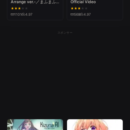
Arrange ver.-／まふまふ
Official Video
(cover)
★
★
★
★
★
★
★
★
★
★
1101
4.97
568
4.97
スポンサー