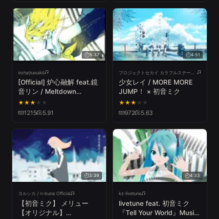
5:37
4:51
iroha(sasaki)
プロジェクトセカイ カラフルステージ! feat. 初音ミク
[Official] 炉心融解 feat.鏡
少女レイ / MORE MORE
音リン / Meltdown
JUMP！ × 初音ミク
feat.Kagamine Rin
★
★
★
★
★
★
★
★
★
★
1215
5.91
972
5.63
3:39
4:33
ヨルシカ / n-buna Official
kz-livetune
【初音ミク】 メリュー
livetune feat. 初音ミク
【オリジナル】
『Tell Your World』Music