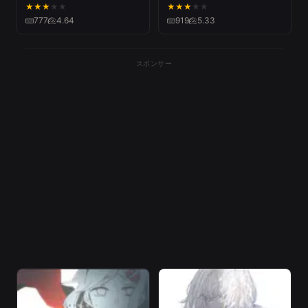
HatsuneMiku - Meru
Video
★
★
★
★
★
★
★
★
★
★
777
4.64
919
5.33
スポンサー