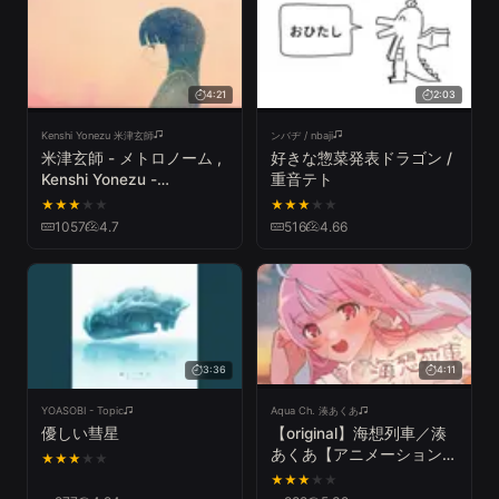
4:21
2:03
Kenshi Yonezu 米津玄師
ンバヂ / nbaji
米津玄師 - メトロノーム ,
好きな惣菜発表ドラゴン /
Kenshi Yonezu -
重音テト
Metronome
★
★
★
★
★
★
★
★
★
★
1057
4.7
516
4.66
3:36
4:11
YOASOBI - Topic
Aqua Ch. 湊あくあ
優しい彗星
【original】海想列車／湊
あくあ【アニメーション
★
★
★
★
★
MV】
★
★
★
★
★