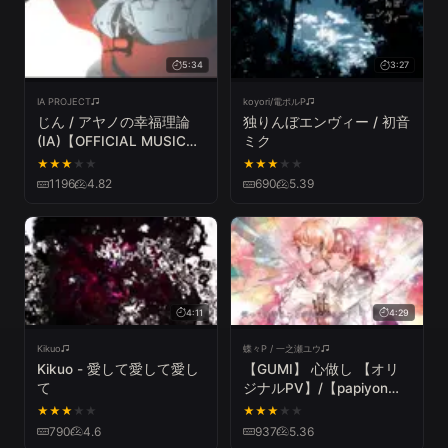
5:34
3:27
IA PROJECT
koyori/電ポルP
じん / アヤノの幸福理論
独りんぼエンヴィー / 初音
(IA)【OFFICIAL MUSIC
ミク
VIDEO】
★
★
★
★
★
★
★
★
★
★
1196
4.82
690
5.39
4:11
4:29
Kikuo
蝶々P / 一之瀬ユウ
Kikuo - 愛して愛して愛し
【GUMI】 心做し 【オリ
て
ジナルPV】/【papiyon
feat. GUMI】Kokoronashi
★
★
★
★
★
★
★
★
★
★
【Original】
790
4.6
937
5.36