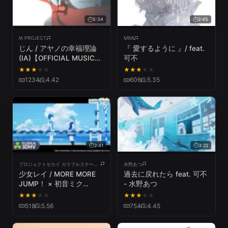
5:34
2:45
IA PROJECT
MIMI
じん / アヤノの幸福理論
『 愛するように 』/ feat.
(IA)【OFFICIAL MUSIC
可不
VIDEO】
★
★
★
★
★
★
★
★
★
★
1234
4.42
606
5.35
2:41
3:22
プロジェクトセカイ カラフルステージ! feat. 初音ミク
水野あつ
少女レイ / MORE MORE
過去に戻れたら feat. 可不
JUMP！ × 初音ミク
- 水野あつ
【3DMV】
★
★
★
★
★
★
★
★
★
★
518
5.56
754
4.45