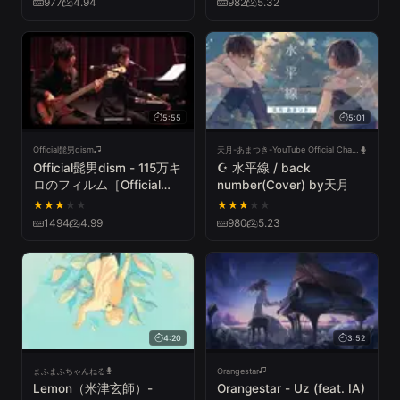
977
4.94
982
5.32
5:55
5:01
Official髭男dism
天月-あまつき-YouTube Official Channel
Official髭男dism - 115万キ
☪ 水平線 / back
ロのフィルム［Official
number(Cover) by天月
Live Video］
★
★
★
★
★
★
★
★
★
★
1494
4.99
980
5.23
4:20
3:52
まふまふちゃんねる
Orangestar
Lemon（米津玄師）-
Orangestar - Uz (feat. IA)