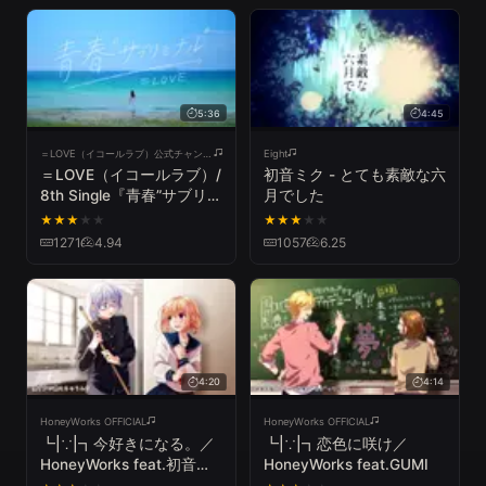
5:36
4:45
＝LOVE（イコールラブ）公式チャンネル
Eight
＝LOVE（イコールラブ）/
初音ミク - とても素敵な六
8th Single『青春”サブリミ
月でした
ナル”』【MV full】
★
★
★
★
★
★
★
★
★
★
1271
4.94
1057
6.25
4:20
4:14
HoneyWorks OFFICIAL
HoneyWorks OFFICIAL
┗|∵|┓今好きになる。／
┗|∵|┓恋色に咲け／
HoneyWorks feat.初音ミ
HoneyWorks feat.GUMI
ク