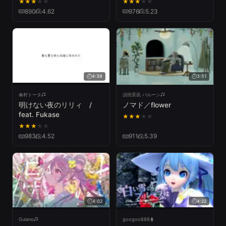
★
★
★
★
★
★
★
★
★
★
890
4.62
976
5.23
4:38
3:51
傘村トータ
須田景凪 バルーン
明けない夜のリリィ /
ノマド／flower
feat. Fukase
★
★
★
★
★
★
★
★
★
★
983
4.52
911
5.39
4:02
4:22
Guiano
googoo888