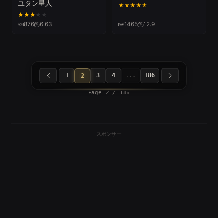
ユタン星人
★
★
★
★
★
★
★
★
★
★
876
6.63
1465
12.9
1
3
4
...
186
2
Page 2 / 186
スポンサー