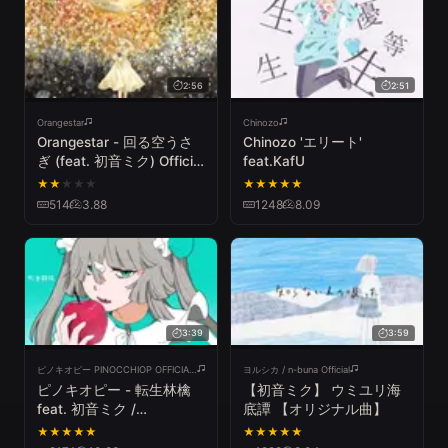
2:56
2:51
Orangestar
Chinozo
Orangestar - 回る空うさ
Chinozo 'エリート'
ぎ (feat. 初音ミク) Official
feat.KafU
Video
★
★
★
★
★
★
★
★
★
★
514
3.88
1248
8.09
3:39
3:59
ピノキオピー PINOCCHIOP OFFICIAL CHANNEL
ヨルシカ / n-buna Official
ピノキオピー - 転生林檎
【初音ミク】 ウミユリ海
feat. 初音ミク /
底譚 【オリジナル曲】
Reincarnation Apple
★
★
★
★
★
★
★
★
★
★