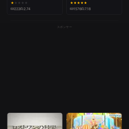
【3DMV】
Rain（そらる×まふまふ）
★
★
★
★
★
★
★
★
★
★
222
2.74
1576
7.18
スポンサー