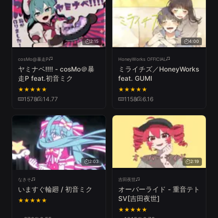
2:15
4:00
cosMo@暴走P
HoneyWorks OFFICIAL
ヤミナベ!!!! - cosMo＠暴
ミライチズ／HoneyWorks
走P feat.初音ミク
feat. GUMI
★
★
★
★
★
★
★
★
★
★
1578
14.77
1158
6.16
2:03
2:19
なきそ
吉田夜世
いますぐ輪廻 / 初音ミク
オーバーライド - 重音テト
SV[吉田夜世]
★
★
★
★
★
★
★
★
★
★