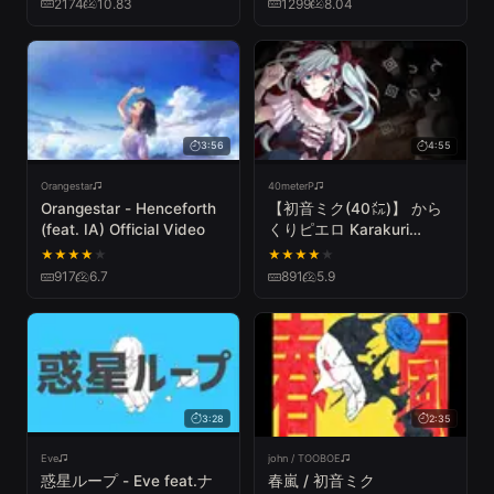
2174
10.83
1299
8.04
3:56
4:55
Orangestar
40meterP
Orangestar - Henceforth
【初音ミク(40㍍)】 から
(feat. IA) Official Video
くりピエロ Karakuri
Pierrot【オリジナル】
★
★
★
★
★
★
★
★
★
★
917
6.7
891
5.9
3:28
2:35
Eve
john / TOOBOE
惑星ループ - Eve feat.ナ
春嵐 / 初音ミク