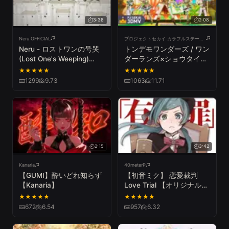
3:38
2:08
Neru OFFICIAL
プロジェクトセカイ カラフルステージ! feat. 初音ミク
Neru - ロストワンの号哭
トンデモワンダーズ / ワン
(Lost One's Weeping)
ダーランズ×ショウタイム
feat. Kagamine Rin
× KAITO【3DMV】
★
★
★
★
★
★
★
★
★
★
1299
9.73
1063
11.71
2:15
3:42
Kanaria
40meterP
【GUMI】酔いどれ知らず
【初音ミク】 恋愛裁判
【Kanaria】
Love Trial 【オリジナル
MV】
★
★
★
★
★
★
★
★
★
★
672
6.54
957
6.32