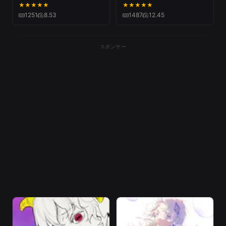
暴走P
★
★
★
★
★
★
★
★
★
★
1251
8.53
1487
12.45
スポンサー