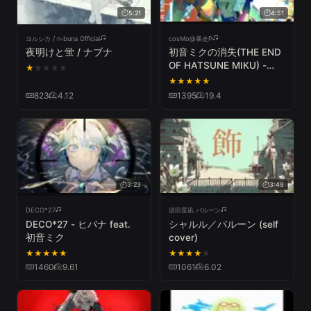
5:21
4:51
ヨルシカ / n-buna Official
cosMo@暴走P
夜明けと蛍 / ナブナ
初音ミクの消失(THE END
OF HATSUNE MIKU) -
★
★
★
★
★
cosMo＠暴走P
★
★
★
★
★
823
4.12
1395
19.4
3:23
3:49
DECO*27
須田景凪 バルーン
DECO*27 - ヒバナ feat.
シャルル／バルーン (self
初音ミク
cover)
★
★
★
★
★
★
★
★
★
★
1460
9.61
1061
6.02