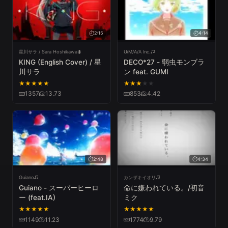
2:15
4:14
星川サラ / Sara Hoshikawa
U/M/A/A Inc.
KING (English Cover) / 星
DECO*27 - 弱虫モンブラ
川サラ
ン feat. GUMI
★
★
★
★
★
★
★
★
★
★
1357
13.73
853
4.42
2:48
4:34
Guiano
カンザキイオリ
Guiano - スーパーヒーロ
命に嫌われている。/初音
ー (feat.IA)
ミク
★
★
★
★
★
★
★
★
★
★
1149
11.23
1774
9.79