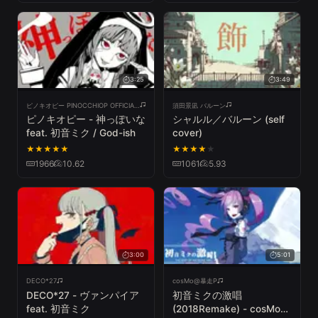
3:25
3:49
ピノキオピー PINOCCHIOP OFFICIAL CHANNEL
須田景凪 バルーン
ピノキオピー - 神っぽいな
シャルル／バルーン (self
feat. 初音ミク / God-ish
cover)
★
★
★
★
★
★
★
★
★
★
1966
10.62
1061
5.93
3:00
5:01
DECO*27
cosMo@暴走P
DECO*27 - ヴァンパイア
初音ミクの激唱
feat. 初音ミク
(2018Remake) - cosMo＠