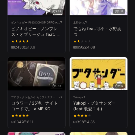
3:29
3:12
ピノキオピー PINOCCHIOP OFFICIAL CHANNEL
水野あつ
ピノキオピー - ノンブレ
でもね feat.可不 - 水野あ
ス・オブリージュ feat. 初
つ
音ミク / Non-breath
★
★
★
★
★
★
★
★
★
★
oblige
2433
13.6
650
4.08
3:53
2:17
プロジェクトセカイ カラフルステージ! feat. 初音ミク
Yukopi
ロウワー / 25時、ナイト
Yukopi - ブタサンダー
コードで。 × MEIKO
(feat.歌愛ユキ)
★
★
★
★
★
★
★
★
★
★
1342
8.11
395
4.85