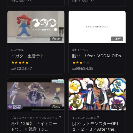
876
9.55
1015
9.78
2:01
4:20
原口沙輔
傘村トータ
イガク - 重音テト
贖罪 / feat. VOCALOIDs
★
★
★
★
★
★
★
★
★
★
732
8.47
964
4.85
1:42
5:01
プロジェクトセカイ カラフルステージ! feat. 初音ミク
まふまふちゃんねる
再生 / 25時、ナイトコー
[ポケットモンスターOP]
ドで。 × 鏡音リン
１・２・３／After the