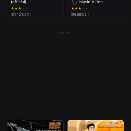
(official)
リ』Music Video
★
★
★
★
★
★
★
★
★
★
942
5.51
388
5.4
スポンサー