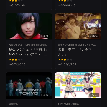
★
★
★
★
★
★
★
★
★
★
し】【いれいす結成2周
813
4.64
1000
4.81
年】
3:30
4:34
酸欠少女 さユり(Sanketsu-girl Sayuri)
沢井美空 Official YouTube チャンネル
酸欠少女さユり『平行線』
沢井 美空 『カラフ
MV(Short ver)アニメ「ク
ル。』
ズの本懐」EDテーマ
★
★
★
★
★
★
★
★
★
★
867
5.28
1164
5.65
4:38
4:01
東京事変
Sony Music (Japan)