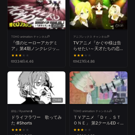
1:41
1:31
TOHO animation チャンネル
アニプレックス チャンネル
『僕のヒーローアカデミ
TVアニメ『かぐや様は告
ア』第4期ノンクレジット
らせたい～天才たちの恋愛
オープニング映像／OPテ
頭脳戦～』オープニング映
★
★
★
★
★
★
★
★
★
★
ーマ：「ポラリス」BLUE
像 ♪鈴木雅之「ラブ・ドラ
334
4.46
427
4.86
ENCOUNT／ヒロアカOP
マティック feat. 伊原六
花」
1:00
1:31
緑仙 / Ryushen
TOHO animation チャンネル
ドライフラワー 歌ってみ
ＴＶアニメ 「Ｄｒ．ＳＴ
た #Shorts
ＯＮＥ」 第2クールED＜
夢のような＞ノンクレジッ
★
★
★
★
★
★
★
★
★
★
ト映像