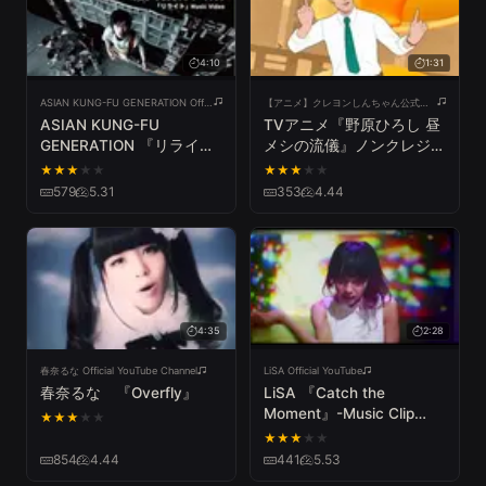
4:10
1:31
ASIAN KUNG-FU GENERATION Official YouTube Channel
【アニメ】クレヨンしんちゃん公式チャンネル
ASIAN KUNG-FU
TVアニメ『野原ひろし 昼
GENERATION 『リライ
メシの流儀』ノンクレジッ
ト』（M-1グランプリ
トオープニング映像｜
★
★
★
★
★
★
★
★
★
★
2024 プロモーションビデ
Mega Shinnosuke「ごは
579
5.31
353
4.44
オ テーマソング）
ん食べヨ」
4:35
2:28
春奈るな Official YouTube Channel
LiSA Official YouTube
春奈るな 『Overfly』
LiSA 『Catch the
Moment』-Music Clip
★
★
★
★
★
RADIO EDIT ver.-
★
★
★
★
★
854
4.44
441
5.53