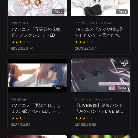
1:30
1:31
TBSアニメ
アニプレックス チャンネル
TVアニメ『五等分の花嫁
TVアニメ『かぐや様は告
∬』ノンクレジットED
らせたい？ ～天才たちの
恋愛頭脳戦～』オープニン
★
★
★
★
★
★
★
★
★
★
グ映像 ♪鈴木雅之
323
3.74
395
5.04
「DADDY ! DADDY ! DO !
feat. 鈴木愛理」
1:40
2:04
FlyingDog
アニプレックス チャンネル
TVアニメ「艦隊これくし
【LIVE映像】結束バンド
ょん -艦これ-」EDテーマ
「あのバンド」LIVE at
『吹雪』／西沢幸奏（にし
STARRY / 「ぼっち・ざ・
★
★
★
★
★
★
★
★
★
★
ざわしえな） MUSIC
ろっく！」劇中曲
373
6.1
269
5.68
VIDEO