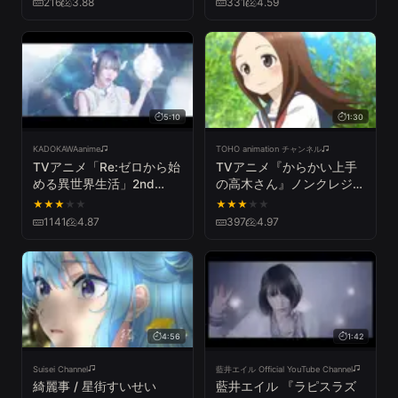
216
3.88
331
4.59
5:10
1:30
KADOKAWAanime
TOHO animation チャンネル
TVアニメ「Re:ゼロから始
TVアニメ『からかい上手
める異世界生活」2nd
の高木さん』ノンクレジッ
season EDテーマ
トED「気まぐれロマンテ
★
★
★
★
★
★
★
★
★
★
「Memento」MV(full
ィック」／高木さん
1141
4.87
397
4.97
size)
（CV：高橋李依）
4:56
1:42
Suisei Channel
藍井エイル Official YouTube Channel
綺麗事 / 星街すいせい
藍井エイル 『ラピスラズ