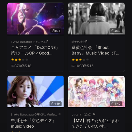
1:31
4:48
TOHO animation チャンネル
緑黄色社会
ＴＶアニメ 「Dr.STONE」
緑黄色社会 『Shout
第1クールOP＜Good
Baby』Music Video（TV
Morning World!＞ノンクレ
アニメ『僕のヒーローアカ
★
★
★
★
★
★
★
★
★
★
ジット映像
デミア』4期「文化祭編」
370
5.18
1098
5.15
EDテーマ / MY HERO
ACADEMIA ENDING）
4:19
4:40
Shoko Nakagawa OFFICIAL YouTube CHANNEL
いれいす【公式】
中川翔子『空色デイズ』
【MV】君のために生まれ
music video
てきた / いれいす
【HoneyWorks書き下ろ