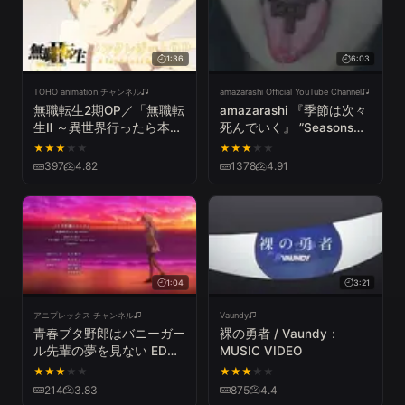
1:36
6:03
TOHO animation チャンネル
amazarashi Official YouTube Channel
無職転生2期OP／「無職転
amazarashi 『季節は次々
生Ⅱ ～異世界行ったら本気
死んでいく』 ”Seasons
だす～」ノンクレジットオ
die one after another” “東
★
★
★
★
★
★
★
★
★
★
ープニング／「spiral」
京喰種トーキョーグール
397
4.82
1378
4.91
LONGMAN
√A”ED
1:04
3:21
アニプレックス チャンネル
Vaundy
青春ブタ野郎はバニーガー
裸の勇者 / Vaundy：
ル先輩の夢を見ない EDテ
MUSIC VIDEO
ーマ「不可思議のカルテ」
★
★
★
★
★
★
★
★
★
★
桜島麻衣ソロVer.
214
3.83
875
4.4