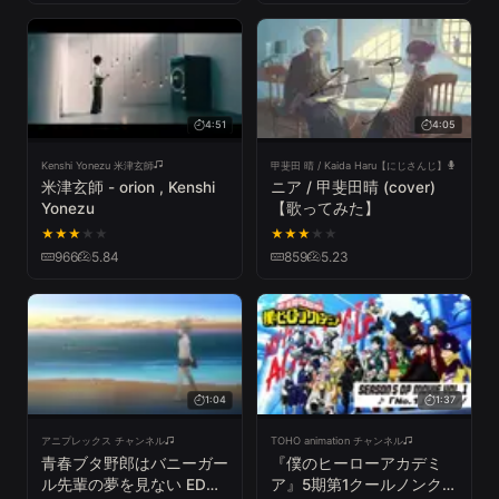
4:51
4:05
Kenshi Yonezu 米津玄師
甲斐田 晴 / Kaida Haru【にじさんじ】
米津玄師 - orion , Kenshi
ニア / 甲斐田晴 (cover)
Yonezu
【歌ってみた】
★
★
★
★
★
★
★
★
★
★
966
5.84
859
5.23
1:04
1:37
アニプレックス チャンネル
TOHO animation チャンネル
青春ブタ野郎はバニーガー
『僕のヒーローアカデミ
ル先輩の夢を見ない EDテ
ア』5期第1クールノンクレ