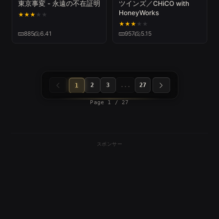
東京事変 - 永遠の不在証明
ツインズ／CHiCO with
HoneyWorks
★
★
★
★
★
★
★
★
★
★
885
6.41
957
5.15
2
3
...
27
1
Page 1 / 27
スポンサー