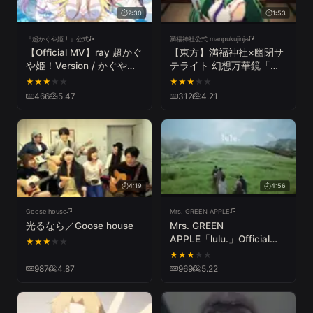
2:30
1:53
『超かぐや姫 ! 』公式
満福神社公式 manpukujinja
【Official MV】ray 超かぐ
【東方】満福神社×幽閉サ
や姫！Version / かぐや
テライト 幻想万華鏡「月
(cv.夏吉ゆうこ)、月見ヤ
に叢雲華に風」PV
★
★
★
★
★
★
★
★
★
★
チヨ (cv.早見沙織) from #
466
5.47
312
4.21
超かぐや姫 ！
4:19
4:56
Goose house
Mrs. GREEN APPLE
光るなら／Goose house
Mrs. GREEN
APPLE「lulu.」Official
★
★
★
★
★
Music Video
★
★
★
★
★
987
4.87
969
5.22