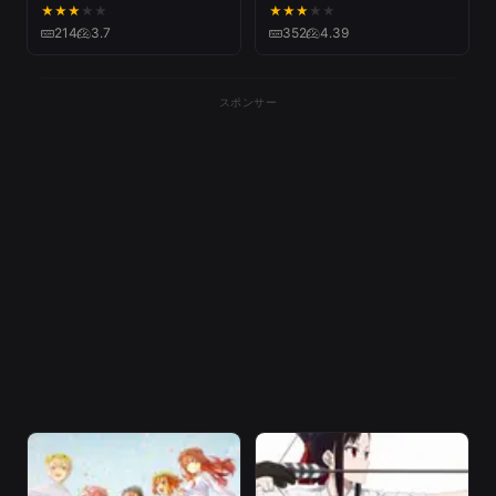
ーマ「不可思議のカルテ」
ジットオープニング映像／
★
★
★
★
★
★
★
★
★
★
古賀朋絵ソロVer.
OPテーマ:「No.1」DISH//
214
3.7
352
4.39
／ヒロアカOP
スポンサー