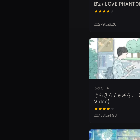
B'z / LOVE PHANT
★
★
★
★
★
279
6.26
もさを。
きらきら / もさを。【
Video】
★
★
★
★
★
788
4.93