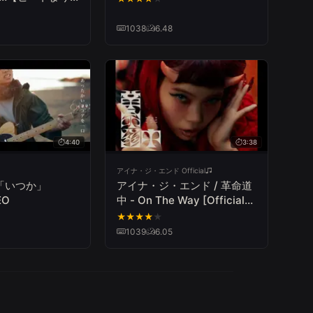
1038
6.48
4:40
3:38
アイナ・ジ・エンド Official
og「いつか」
アイナ・ジ・エンド / 革命道
EO
中 - On The Way [Official
Music Video]（TVアニメ
★
★
★
★
★
『ダンダダン』第2期オープ
1039
6.05
ニングテーマ）