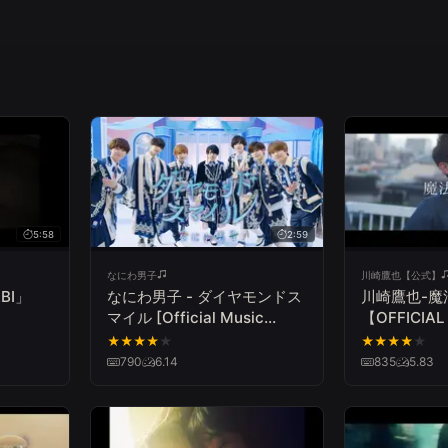
5:58
2:59
なにわ男子
川崎鷹也【公式】
ABI」
なにわ男子 - ダイヤモンドス
川崎鷹也-魔
マイル [Official Music
【OFFICIAL
Video] YouTube ver.
VIDEO】
★
★
★
★
★
★
★
★
★
★
790
6.14
835
5.83