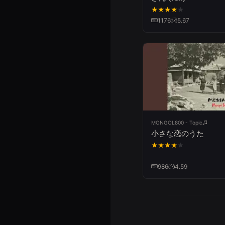
★
★
★
★
★
1176
5.67
MONGOL800 - Topic
小さな恋のうた
★
★
★
★
★
986
4.59