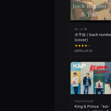
粉ミルク
水平線 / back numbe
(cover)
★
★
★
★
★
980
5.69
King & Prince
King & Prince「koi-