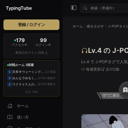
TypingTube
登録 / ログイン
ホーム
曲をさがす
J-POPタ
179
99
アクセス中
ログイン中
Lv.4 の 
本日のログイン 258 人
Lv.4 で J-POPタグ
対戦ルーム 3部屋
毎週更新
全312曲
共有☆ウォーミングアップ
2/2 満員
E
みんなでゆるくやろ～
2/100 募集中
E
ウクライナ人の部屋
6/100 募集中
E
本日 76戦
ホーム
使い方