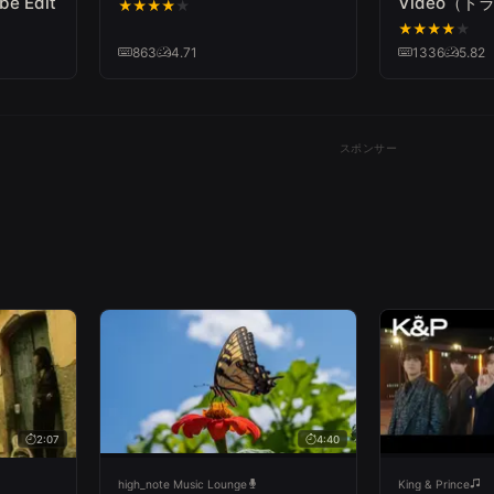
e Edit
Video（
★
★
★
★
★
第3シリーズ
★
★
★
★
★
863
4.71
1336
5.82
スポンサー
2:07
4:40
high_note Music Lounge
King & Prince