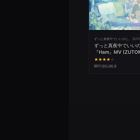
ずっと真夜中でいいのに。 ZUT
ずっと真夜中でいい
『Ham』MV (ZUTOM
Ham)
★
★
★
★
★
1130
5.9