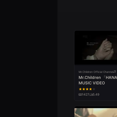
Mr.Children Official Channel
Mr.Children 「HAN
MUSIC VIDEO
★
★
★
★
★
1427
5.49