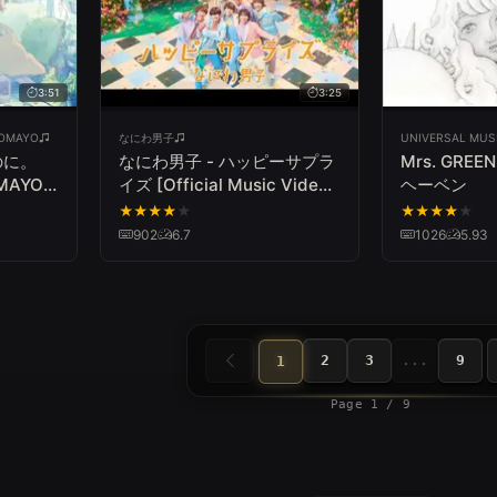
3:51
3:25
OMAYO
なにわ男子
UNIVERSAL MUS
のに。
なにわ男子 - ハッピーサプラ
Mrs. GREE
AYO –
イズ [Official Music Video]
ヘーベン
YouTube ver.
★
★
★
★
★
★
★
★
★
★
902
6.7
1026
5.93
2
3
...
9
1
Page 1 / 9