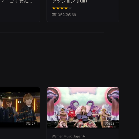
ドラマ「ごくせん」
ァッション (full)
主題歌）
★
★
★
★
★
1052
5.69
3:27
4:31
Warner Music Japan