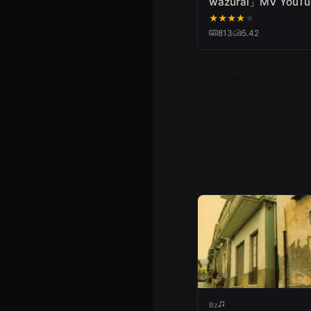
wazurai」MV YouTub
★
★
★
★
★
813
5.42
Bz