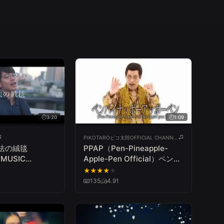
3:20
1:09
PIKOTAROピコ太郎OFFICIAL CHANNEL
法の絨毯
PPAP（Pen-Pineapple-
 MUSIC
Apple-Pen Official）ペンパ
イナッポーアッポーペン／
★
★
★
★
★
PIKOTARO(ピコ太郎)
135
4.91