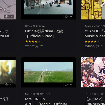
4:05
4:43
Official髭男dism
Ayase / YOASOBI
デレラボー
Official髭男dism - 宿命
YOASOBI「
th Mini
［Official Video］
Music Vide
ンデー」
★
★
★
★
★
★
★
★
★
★
1062
4.77
1010
5.16
4:57
4:46
Mrs. GREEN APPLE
ビートまりお / COO
嶺の花子
Mrs. GREEN
【東方MV】He
APPLE「Magic」Official
ERINNNN