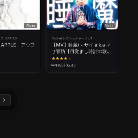
4:16
4:53
IC JAPAN
Fischer's-フィッシャーズ-
N APPLE – アウフ
【MV】睡魔/マサイ a.k.a マ
サ寝坊【目覚まし時計の歌
（Full Ver.）】
★
★
★
★
★
1180
5.43