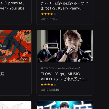
nce「I promise」
きゃりーぱみゅぱみゅ - つけ
ver.- YouTube
まつける , Kyary Pamyu
Pamyu - Tsukematsukeru
★
★
★
★
★
1162
6.28
2:55
4:17
FLOW Official YouTube Channel
芝居
FLOW 『Sign』MUSIC
VIDEO（テレビ東京系アニメ
『NARUTO -ナルト- 疾風
★
★
★
★
★
伝』オープニングテーマ）
1124
6.16