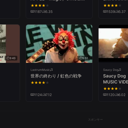
Music Video
お】
★
★
★
★
★
★
★
★
★
★
1187
5.35
1539
5.37
3:43
5:51
LastrumMusic
Saucy Dog
世界の終わり / 虹色の戦争
Saucy D
MUSIC VID
★
★
★
★
★
★
★
★
★
★
1124
7.12
1120
6.02
スポンサー