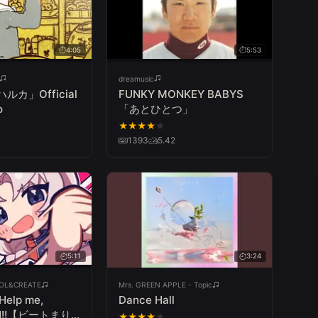
4:05
5:53
dreamusic
ハルカ」Official
FUNKY MONKEY BABYS
o
「あとひとつ」
★
★
★
★
★
1393
5.42
5:11
3:24
L&CREATE
Mrs. GREEN APPLE - Topic
lp me,
Dance Hall
NN!!【ビートまり
★
★
★
★
★