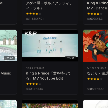
OM
アゲハ蝶 - ポルノグラフィテ
King & Pri
ィ（フル）
MV -Dance 
Edit
★
★
★
★
★
★
★
★
★
★
1188
7.01
692
5.3
3:00
3:39
King & Prince
なとり / natori
Music
King & Prince「君を待って
なとり - 猿
る」MV YouTube Edit
★
★
★
★
★
★
★
★
★
★
649
5.14
888
6.58