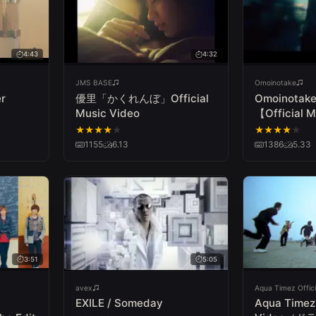
4:43
4:32
JMS BASE
Omoinotake
r
優里「かくれんぼ」Official
Omoinotak
Music Video
【Official 
★
★
★
★
★
★
★
★
★
★
1155
6.13
1386
5.33
3:51
5:05
avex
Aqua Timez Offici
EXILE / Someday
Aqua Tim