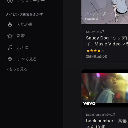
キッズコーナー
タイピング練習をさがす
人気の曲
Saucy Dog
新着
Saucy Dog「シン
イ」Music Video ＜5
ボカロ
Album「レイジーサ
★
★
★
★
★
2021.8.25 Release＞
849
5.08
すべて見る
もっと見る
BackNumberVEVO
back number - 高
さん (full)