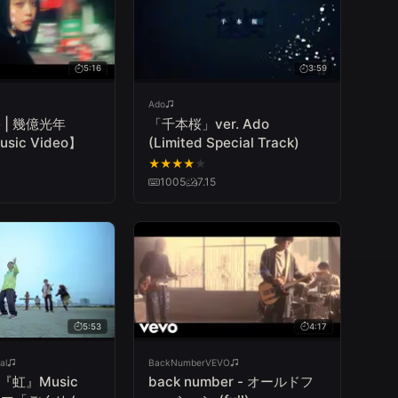
5:16
3:59
Ado
e | 幾億光年
「千本桜」ver. Ado
Music Video】
(Limited Special Track)
★
★
★
★
★
1005
7.15
5:53
4:17
al
BackNumberVEVO
ez『虹』Music
back number - オールドフ