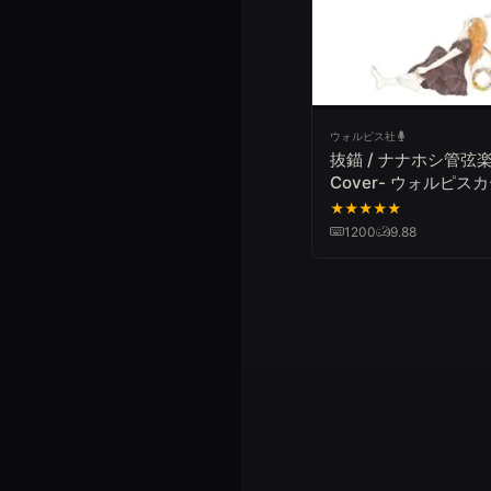
ウォルピス社
抜錨 / ナナホシ管弦楽
Cover- ウォルピス
★
★
★
★
★
1200
9.88