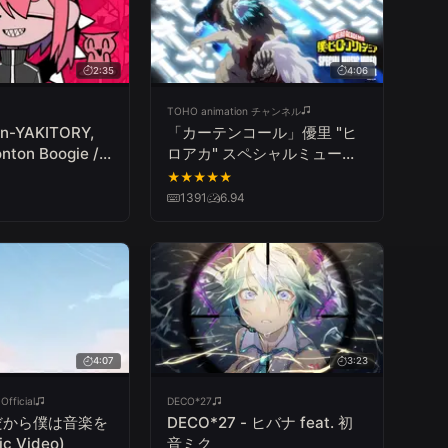
2:35
4:06
TOHO animation チャンネル
n-YAKITORY,
「カーテンコール」優里 "ヒ
ton Boogie /
ロアカ" スペシャルミュージ
RY, Hatsune
ックビデオ／『僕のヒーロー
★
★
★
★
★
アカデミア』7期第2クール
1391
6.94
OPテーマ アニメMV
4:07
3:23
fficial
DECO*27
 だから僕は音楽を
DECO*27 - ヒバナ feat. 初
c Video)
音ミク