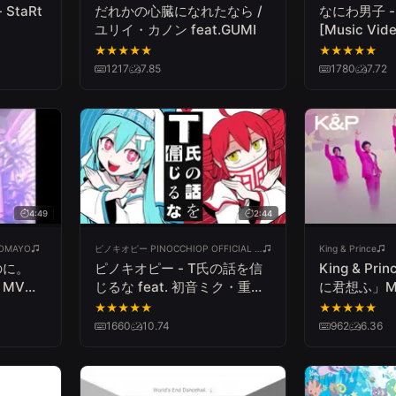
 StaRt
だれかの心臓になれたなら /
なにわ男子 - 
ユリイ・カノン feat.GUMI
[Music Vide
★
★
★
★
★
★
★
★
★
★
1217
7.85
1780
7.72
4:49
2:44
OMAYO
ピノキオピー PINOCCHIOP OFFICIAL CHANNEL
King & Prince
のに。
ピノキオピー - T氏の話を信
King & P
MV
じるな feat. 初音ミク・重音
に君想ふ」MV 
DY ME)
テト / Don’t Believe in T
★
★
★
★
★
★
★
★
★
★
1660
10.74
962
6.36