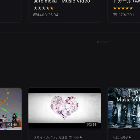
sato moka Music Video
トガール (Awak
SUCH) | J-
★
★
★
★
★
★
★
★
★
★
1462
6.04
1173
9.1
スポンサー
3:40
3:51
ユリイ・カノン / 月詠み Official
なにわ男子