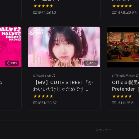
★
★
★
★
★
★
★
★
★
★
1562
11.3
1439
8.56
3:03
4:15
KAWAII LAB.
Official髭男dism
c
【MV】CUTIE STREET「か
Official髭男
わいいだけじゃだめです
Pretender［
か？」
Video］
★
★
★
★
★
★
★
★
★
★
1851
8.67
1311
5.6
スポンサー