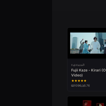
Fujii Kaze
Fujii Kaze - Kirari (O
Video)
★
★
★
★
★
1096
5.76