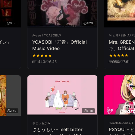
3:55
4:23
Ayase / YOASOBI
Mrs. GREEN APP
マイン」
YOASOBI「群青」Official
Mrs. GRE
Music Video
キ」Official
★
★
★
★
★
★
★
★
★
★
1443
6.45
980
7.61
2:49
5:18
さとうもか
HeartMelodies
さとうもか - melt bitter
PSYQUI 