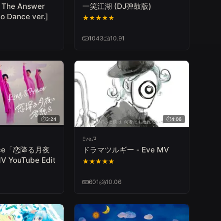
The Answer
一笑江湖 (DJ弹鼓版)
o Dance ver.]
★
★
★
★
★
1043
10.91
3:24
4:06
Eve
rince「恋降る月夜
ドラマツルギー - Eve MV
YouTube Edit
★
★
★
★
★
601
10.06