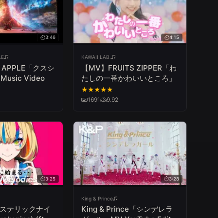
3:46
4:15
LE
KAWAII LAB.
EN APPLE「クスシ
【MV】FRUITS ZIPPER「わ
 Music Video
たしの一番かわいいところ」
★
★
★
★
★
1691
9.92
3:25
3:28
King & Prince
- ヒステリックナイ
King & Prince「シンデレラ