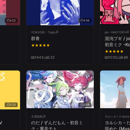
4:22
4:09
YOASOBI - Topic
jon -YAKITORY
群青
混沌ブギ / jo
初音ミク -Kon
★
★
★
★
★
jon-YAKITO
★
★
★
★
★
Miku-
1443
6.32
1030
8.86
2:23
2:59
大漠波新
ヨルシカ / n-buna O
V
のだ / ずんだもん・初音ミ
ヨルシカ -
ク・重音テト
辞めた (Musi