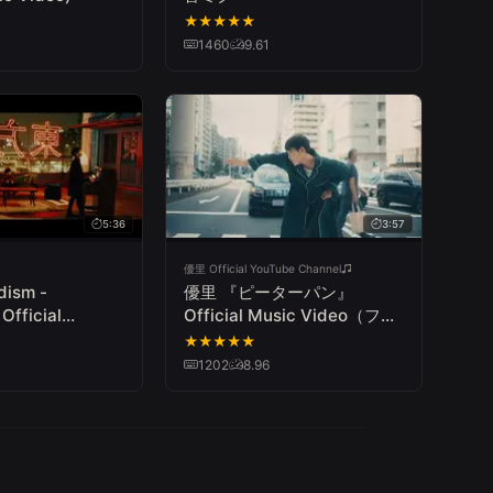
★
★
★
★
★
1460
9.61
5:36
3:57
優里 Official YouTube Channel
dism -
優里 『ピーターパン』
Official
Official Music Video（フ
ル）
★
★
★
★
★
1202
8.96