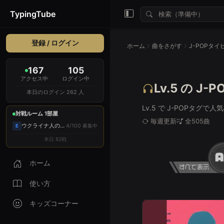
TypingTube
登録 / ログイン
ホーム
曲をさがす
J-POPタ
167
105
アクセス中
ログイン中
Lv.5 の 
本日のログイン 262 人
Lv.5 で J-POPタグ
対戦ルーム 1部屋
毎週更新
全505曲
ウクライナ人の部屋
4/100 募集中
E
本日 82戦
ホーム
使い方
キッズコーナー