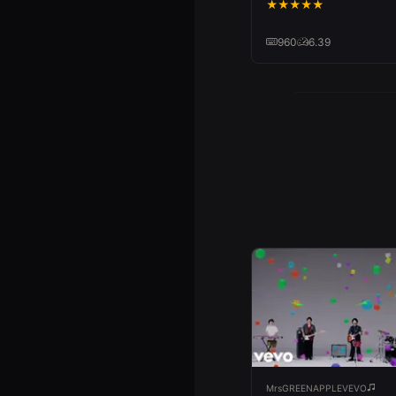
★
★
★
★
★
960
6.39
MrsGREENAPPLEVEVO