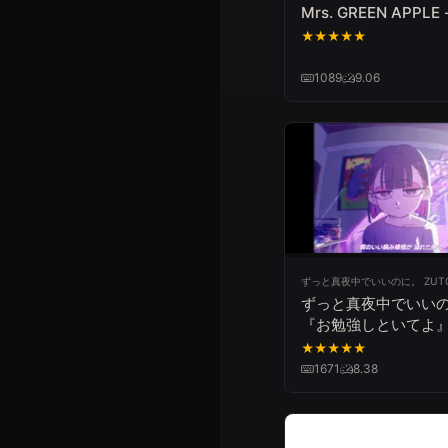
Mrs. GREEN APPLE -
★
★
★
★
★
1089
9.06
ずっと真夜中でいいのに。 ZUT
ずっと真夜中でいい
『お勉強しといてよ』
(ZUTOMAYO – STU
★
★
★
★
★
1671
8.38