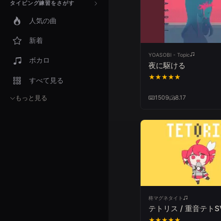
タイピング練習をさがす
人気の曲
新着
YOASOBI - Topic
ボカロ
夜に駆ける
★
★
★
★
★
すべて見る
1509
8.17
もっと見る
柊マグネタイト
テトリス / 重音テトS
★
★
★
★
★