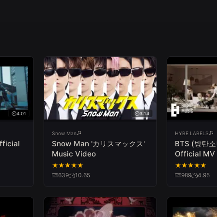
4:01
3:14
Snow Man
HYBE LABELS
fficial
Snow Man 'カリスマックス'
BTS (방탄소년단
Music Video
Official MV
★
★
★
★
★
★
★
★
★
★
639
10.65
989
4.95