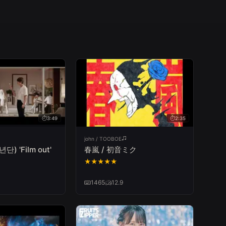
3:49
2:35
john / TOOBOE
) 'Film out'
春嵐 / 初音ミク
★
★
★
★
★
1465
12.9