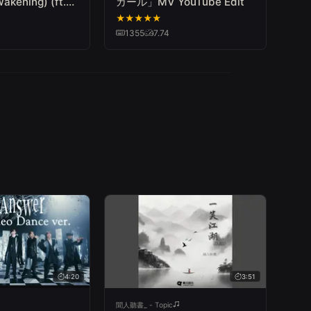
ening) (ft.
ガール」MV YouTube Edit
Pop
★
★
★
★
★
1355
7.74
4:20
3:51
聞人聽書_ - Topic