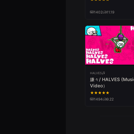
1402
11.19
HALVES
嫌々/ HALVES (Musi
Video）
★
★
★
★
★
1494
9.22