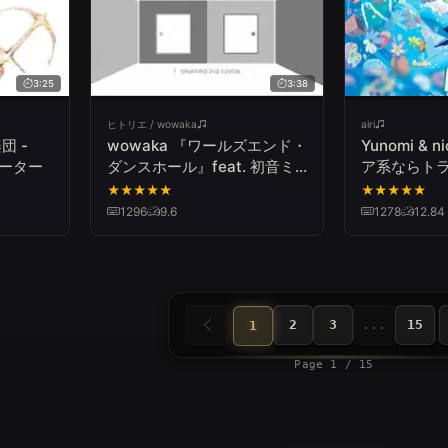
3:25
3:38
ヒトリエ / wowaka
airi
団 -
wowaka 『ワールズエンド・
Yunomi & 
カーター
ダンスホール』feat. 初音ミ
ア系ならト
ク＆巡音ルカ
★
★
★
★
★
★
★
★
★
★
1296
9.6
1278
12.84
2
3
...
15
1
Page 1 / 15