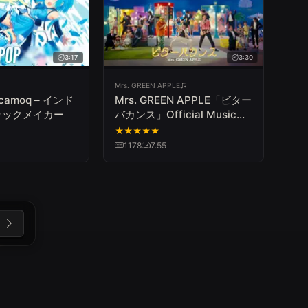
3:17
3:30
Mrs. GREEN APPLE
nicamoq – インド
Mrs. GREEN APPLE「ビター
ラックメイカー
バカンス」Official Music
Video
★
★
★
★
★
1178
7.55