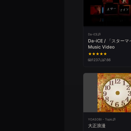
Da-iCE
Da-iCE / 「スター
Music Video
★
★
★
★
★
1237
7.66
YOASOBI - Topic
大正浪漫