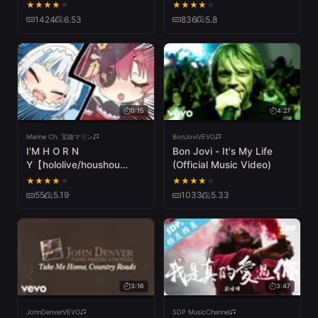
(English Cover)
★
★
★
★
★
★
★
★
★
★
【JubyPhonic】みちしる
1424
6.53
836
5.8
べ
0:15
4:27
Marine Ch. 宝鐘マリン
BonJoviVEVO
I'M H O R N
Bon Jovi - It's My Life
Y【hololive/houshou
(Official Music Video)
marine & Gawr Gura】
★
★
★
★
★
★
★
★
★
★
55
5.19
1033
5.33
3:16
3:47
JohnDenverVEVO
SDP MusicChannel