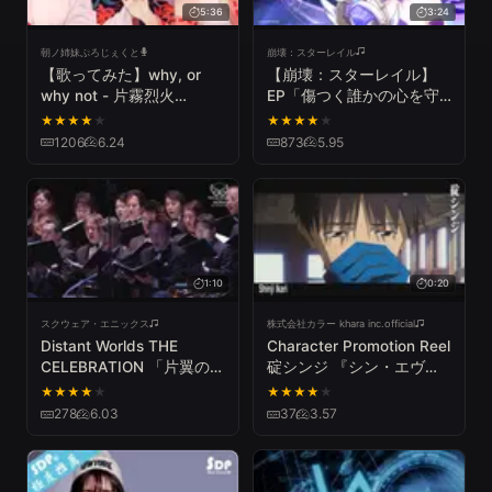
5:36
3:24
朝ノ姉妹ぷろじぇくと
崩壊：スターレイル
【歌ってみた】why, or
【崩壊：スターレイル】
why not - 片霧烈火
EP「傷つく誰かの心を守
(Cover by 朝ノ瑠璃)【TV
ることができたなら」
★
★
★
★
★
★
★
★
★
★
アニメ「ひぐらしのなく頃
1206
6.24
873
5.95
に」EDテーマ／ひぐらし
リメイク記念】
1:10
0:20
スクウェア・エニックス
株式会社カラー khara inc.official
Distant Worlds THE
Character Promotion Reel
CELEBRATION 「片翼の天
碇シンジ 『シン・エヴァ
使」サンプルムービー オ
ンゲリオン劇場版』絶賛上
★
★
★
★
★
★
★
★
★
★
ーケストラ映像
映中
278
6.03
37
3.57