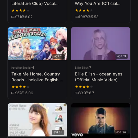
Literature Club) Vocal
Way You Are (Official
Cover by Lizz Robinett
Music Video)
★
★
★
★
★
★
★
★
★
★
971
8.02
1087
5.53
3:11
3:21
hololive English
Billie Eilish
Take Me Home, Country
Billie Eilish - ocean eyes
Roads - hololive English -
(Official Music Video)
Myth- Cover
★
★
★
★
★
★
★
★
★
★
967
6.06
832
6.7
1:34
4:36