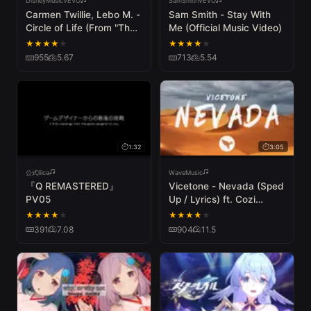
DisneyMusicVEVO
SamSmithVEVO
Carmen Twillie, Lebo M. -
Sam Smith - Stay With
Circle of Life (From "The
Me (Official Music Video)
Lion King")
★
★
★
★
★
★
★
★
★
★
955
5.67
713
5.54
1:32
3:05
公式liica
WaveMusic
『Q REMASTERED』
Vicetone - Nevada (Sped
PV05
Up / Lyrics) ft. Cozi
Zuehlsdorff
★
★
★
★
★
★
★
★
★
★
391
7.08
904
11.5