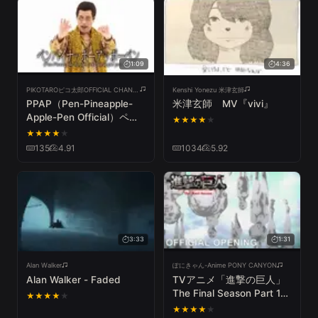
1:09
4:36
PIKOTAROピコ太郎OFFICIAL CHANNEL
Kenshi Yonezu 米津玄師
PPAP（Pen-Pineapple-
米津玄師 MV『vivi』
Apple-Pen Official）ペン
★
★
★
★
★
パイナッポーアッポーペン
★
★
★
★
★
／PIKOTARO(ピコ太郎)
135
4.91
1034
5.92
3:33
1:31
Alan Walker
ぽにきゃん-Anime PONY CANYON
Alan Walker - Faded
TVアニメ「進撃の巨人」
The Final Season Part 1ノ
★
★
★
★
★
ンクレジットOP｜神聖か
★
★
★
★
★