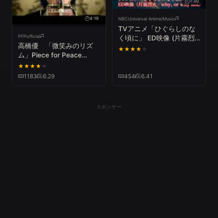
1:30
4:19
NBCUniversal Anime/Music
TVアニメ「ひぐらしのな
PFPofficial
く頃に」 ED映像 (片霧烈
高橋優 「微笑みのリズ
火／why, or why not ）
★
★
★
★
★
ム」Piece for Peace
【NBCユニバーサル
HIROSHIMAキャンペーン
Anime✕Music30周年記念
★
★
★
★
★
応援ソング
OP/ED毎日投稿企画】
1183
6.29
454
6.41
スポンサー