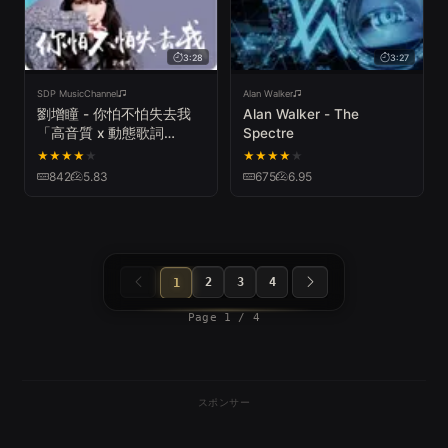
3:28
3:27
SDP MusicChannel
Alan Walker
劉增瞳 - 你怕不怕失去我
Alan Walker - The
「高音質 x 動態歌詞
Spectre
Lyrics」♪ SDPMusic ♪
★
★
★
★
★
★
★
★
★
★
842
5.83
675
6.95
2
3
4
1
Page 1 / 4
スポンサー