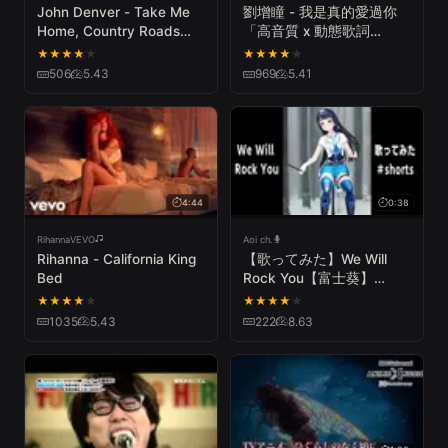
John Denver - Take Me
劉增瞳 - 我是真的愛過你
Home, Country Roads
「高音質 x 動態歌詞
(Official Audio)
Lyrics」♪ SDPMusic ♪
★
★
★
★
★
★
★
★
★
★
506
5.43
969
5.41
4:44
0:38
RihannaVEVO
Aoi ch.
Rihanna - California King
【歌ってみた】We Will
Bed
Rock You【富士葵】
#Shorts
★
★
★
★
★
★
★
★
★
★
1035
5.43
222
8.63