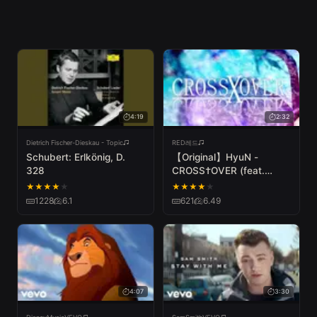
4:19
2:32
Dietrich Fischer-Dieskau - Topic
RED레드
Schubert: Erlkönig, D.
【Original】HyuN -
328
CROSS†OVER (feat.
LyuU)
★
★
★
★
★
★
★
★
★
★
1228
6.1
621
6.49
4:07
3:30