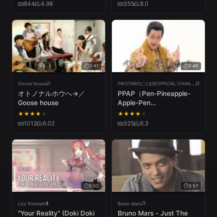
まってちゃん「僕の戦争」
844
4.98
355
8.0
3:41
2:40
Goose house
PIKOTAROピコ太郎OFFICIAL CHANNEL
オトノナルホウへ→／
PPAP（Pen-Pineapple-
Goose house
Apple-Pen
Official）”LONG” ver. ペン
★
★
★
★
★
★
★
★
★
★
パイナッポーアッポーペン
1012
6.02
325
6.3
「ロング」バージョン／
PIKOTARO(ピコ太郎)
3:32
3:57
Lizz Robinett
Bruno Mars
"Your Reality" (Doki Doki
Bruno Mars - Just The