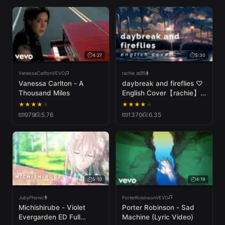
4:27
5:30
VanessaCarltonVEVO
rachie 🎀💌
Vanessa Carlton - A
daybreak and fireflies ♡
Thousand Miles
English Cover【rachie】
夜明けと蛍
★
★
★
★
★
★
★
★
★
★
979
5.76
1370
6.35
5:10
4:19
JubyPhonic
PorterRobinsonVEVO
Michishirube - Violet
Porter Robinson - Sad
Evergarden ED Full
Machine (Lyric Video)