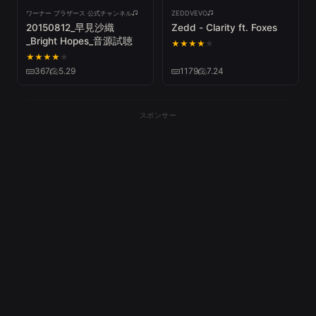
ワーナー ブラザース 公式チャンネル
ZEDDVEVO
20150812_早見沙織
Zedd - Clarity ft. Foxes
_Bright Hopes_音源試聴
★
★
★
★
★
★
★
★
★
★
367
5.29
1179
7.24
スポンサー