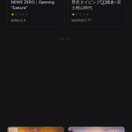
NEWS ZERO｜Opening
歴史タイピング②鎌倉~安
“Sakura”
土桃山時代
★
★
★
★
★
★
★
★
★
★
4
2.4
280
1.77
スポンサー