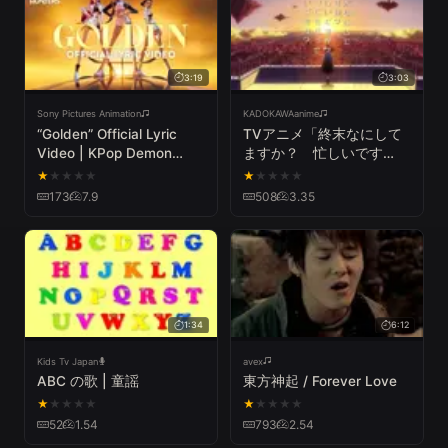
3:19
3:03
Sony Pictures Animation
KADOKAWAanime
“Golden” Official Lyric
TVアニメ「終末なにして
Video | KPop Demon
ますか？ 忙しいです
Hunters | Sony Animation
か？ 救ってもらっていい
★
★
★
★
★
★
★
★
★
★
ですか？」PV
173
7.9
508
3.35
1:34
6:12
Kids Tv Japan
avex
ABC の歌 | 童謡
東方神起 / Forever Love
★
★
★
★
★
★
★
★
★
★
52
1.54
793
2.54