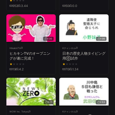
★
★
★
★
★
ル ver.-
952
3.44
50
0.0
1:30
1:06
HikakinTV
Kチャンネル
ヒカキンTVのオープニン
日本の歴史人物タイピング
グが遂に完成！
用⓪試作
★
★
★
★
★
★
★
★
★
★
19
4.2
70
1.34
0:11
2:53
WOW inc. Tokyo
Kチャンネル