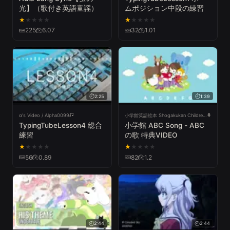
光】（歌付き英語童謡）
ムポジション中段の練習
★
★
★
★
★
★
★
★
★
★
225
6.07
32
1.01
2:25
1:39
α's Video / Alpha0099
小学館英語絵本 Shogakukan Children's Books in English T
TypingTubeLesson4 総合
小学館 ABC Song - ABC
練習
の歌 特典VIDEO
★
★
★
★
★
★
★
★
★
★
56
0.89
82
1.2
2:44
2:44