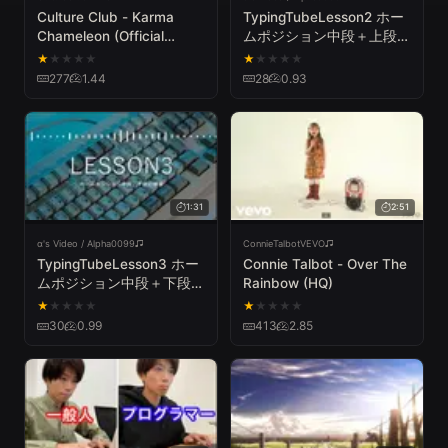
Culture Club - Karma
TypingTubeLesson2 ホー
Chameleon (Official
ムポジション中段＋上段の
Music Video)
練習
★
★
★
★
★
★
★
★
★
★
277
1.44
28
0.93
1:31
2:51
α's Video / Alpha0099
ConnieTalbotVEVO
TypingTubeLesson3 ホー
Connie Talbot - Over The
ムポジション中段＋下段の
Rainbow (HQ)
練習
★
★
★
★
★
★
★
★
★
★
30
0.99
413
2.85