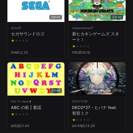
0:05
4:40
SEGA
HikakinGames
セガサウンドロゴ
新ヒカキンゲームズ スタ
ート！
★
★
★
★
★
★
★
★
★
★
4
2.35
52
6.16
1:34
3:23
Kids Tv Japan
DECO*27
ABC の歌 | 童謡
DECO*27 - ヒバナ feat.
初音ミク
★
★
★
★
★
★
★
★
★
★
52
1.44
146
14.29