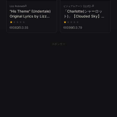
Lizz Robinett
ビジュアルアーツ【公式】
"His Theme" (Undertale)
「Charlotte(シャーロッ
Original Lyrics by Lizz
ト)」【Clouded Sky】試
Robinett
聴動画
★
★
★
★
★
★
★
★
★
★
382
3.55
399
3.79
スポンサー