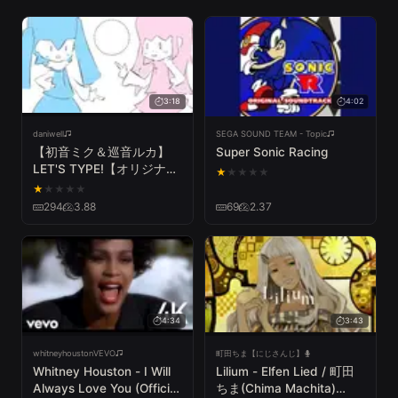
3:18
4:02
daniwell
SEGA SOUND TEAM - Topic
【初音ミク＆巡音ルカ】
Super Sonic Racing
LET'S TYPE!【オリジナル
★
★
★
★
★
ープ】
★
★
★
★
★
294
3.88
69
2.37
4:34
3:43
whitneyhoustonVEVO
町田ちま【にじさんじ】
Whitney Houston - I Will
Lilium - Elfen Lied / 町田
Always Love You (Official
ちま(Chima Machita)