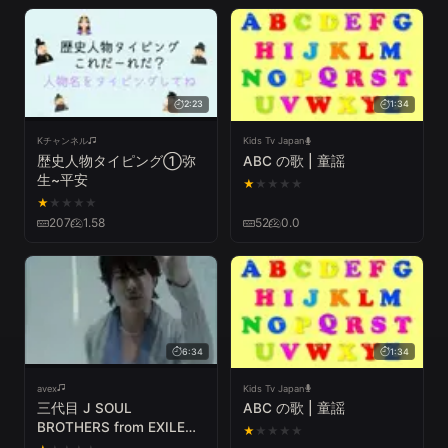
2:23
1:34
Kチャンネル
Kids Tv Japan
歴史人物タイピング①弥
ABC の歌 | 童謡
生~平安
★
★
★
★
★
★
★
★
★
★
207
1.58
52
0.0
6:34
1:34
avex
Kids Tv Japan
三代目 J SOUL
ABC の歌 | 童謡
BROTHERS from EXILE
★
★
★
★
★
TRIBE / LOVE SONG -フ