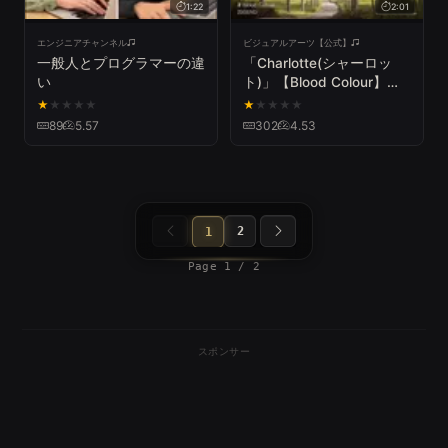
1:22
2:01
エンジニアチャンネル
ビジュアルアーツ【公式】
一般人とプログラマーの違
「Charlotte(シャーロッ
い
ト)」【Blood Colour】試
聴動画
★
★
★
★
★
★
★
★
★
★
89
5.57
302
4.53
2
1
Page 1 / 2
スポンサー