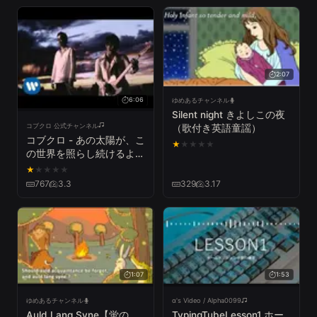
2:07
6:06
ゆめあるチャンネル
Silent night きよしこの夜
コブクロ 公式チャンネル
（歌付き英語童謡）
コブクロ - あの太陽が、こ
★
★
★
★
★
の世界を照らし続けるよう
に。
★
★
★
★
★
767
3.3
329
3.17
1:07
1:53
ゆめあるチャンネル
α's Video / Alpha0099
Auld Lang Syne【蛍の
TypingTubeLesson1 ホー