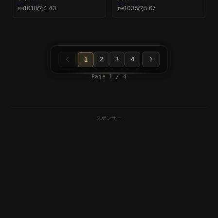
Thanksgiving 25
1010
4.43
1035
5.67
2
3
4
1
Page 1 / 4
スポンサー