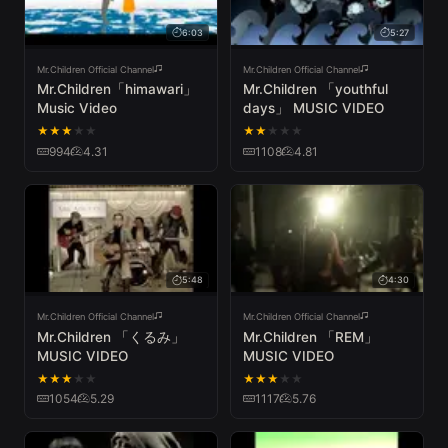
6:03
5:27
Mr.Children Official Channel
Mr.Children Official Channel
Mr.Children「himawari」
Mr.Children 「youthful
Music Video
days」 MUSIC VIDEO
★
★
★
★
★
★
★
★
★
★
994
4.31
1108
4.81
5:48
4:30
Mr.Children Official Channel
Mr.Children Official Channel
Mr.Children 「くるみ」
Mr.Children 「REM」
MUSIC VIDEO
MUSIC VIDEO
★
★
★
★
★
★
★
★
★
★
1054
5.29
1117
5.76