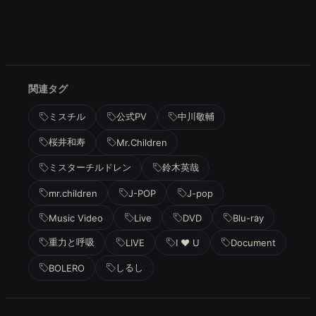
関連タグ
ミスチル
公式PV
中川敬輔
桜井和寿
Mr.Children
ミスターチルドレン
鈴木英哉
mr.children
J-POP
J-pop
Music Video
Live
DVD
Blu-ray
重力と呼吸
LIVE
I ♥ U
Document
しるし
BOLERO