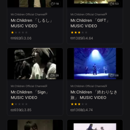
7:18
5:53
Mr.Children Official Channel
Mr.Children Official Channel
Mr.Children 「しるし」
Mr.Children 「GIFT」
MUSIC VIDEO
MUSIC VIDEO
★
★
★
★
★
★
★
★
★
★
992
3.06
1385
4.64
5:28
7:08
Mr.Children Official Channel
Mr.Children Official Channel
Mr.Children 「Sign」
Mr.Children 「終わりなき
MUSIC VIDEO
旅」 MUSIC VIDEO
★
★
★
★
★
★
★
★
★
★
939
3.85
1368
4.74