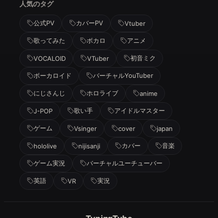
人気のタグ
公式PV
カバーPV
Vtuber
歌ってみた
ボカロ
アニメ
初音ミク
VOCALOID
VTuber
ボーカロイド
バーチャルYouTuber
にじさんじ
ホロライブ
anime
歌い手
アイドルマスター
J-POP
ゲーム
Vsinger
cover
japan
カバー
音楽
hololive
nijisanji
ゲーム実況
バーチャルユーチューバー
英語
実況
VR