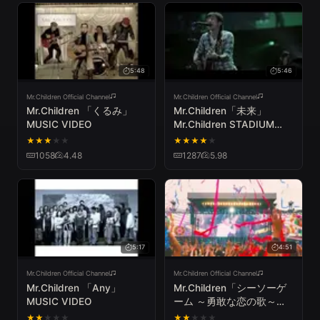
5:48
5:46
Mr.Children Official Channel
Mr.Children Official Channel
Mr.Children 「くるみ」
Mr.Children「未来」
MUSIC VIDEO
Mr.Children STADIUM
TOUR 2011 SENSE -in the
★
★
★
★
★
★
★
★
★
★
field-
1058
4.48
1287
5.98
5:17
4:51
Mr.Children Official Channel
Mr.Children Official Channel
Mr.Children 「Any」
Mr.Children「シーソーゲ
MUSIC VIDEO
ーム ～勇敢な恋の歌～」
from TOUR 2017
★
★
★
★
★
★
★
★
★
★