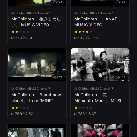
6:08
5:58
Mr.Children Official Channel
Mr.Children Official Channel
Mr.Children 「抱きしめた
Mr.Children 「HANABI」
い」 MUSIC VIDEO
MUSIC VIDEO
★
★
★
★
★
★
★
★
★
★
776
3.61
1428
5.45
4:22
4:47
Mr.Children Official Channel
Mr.Children Official Channel
Mr.Children 「Brand new
Mr.Children 「花 -
planet」 from “MINE”
Mémento-Mori-」 MUSIC
VIDEO
★
★
★
★
★
★
★
★
★
★
755
4.32
735
3.07