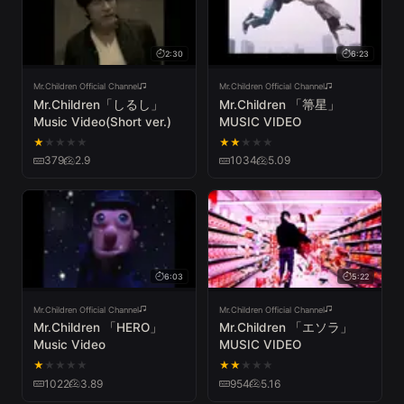
2:30
6:23
Mr.Children Official Channel
Mr.Children Official Channel
Mr.Children「しるし」
Mr.Children 「箒星」
Music Video(Short ver.)
MUSIC VIDEO
★
★
★
★
★
★
★
★
★
★
379
2.9
1034
5.09
6:03
5:22
Mr.Children Official Channel
Mr.Children Official Channel
Mr.Children 「HERO」
Mr.Children 「エソラ」
Music Video
MUSIC VIDEO
★
★
★
★
★
★
★
★
★
★
1022
3.89
954
5.16