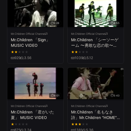
5:28
4:55
Mr.Children Official Channel
Mr.Children Official Channel
Mr.Children 「Sign」
Mr.Children 「シーソーゲ
MUSIC VIDEO
ーム 〜勇敢な恋の歌〜」
MUSIC VIDEO
★
★
★
★
★
★
★
★
★
★
929
3.56
1039
5.12
6:01
5:43
Mr.Children Official Channel
Mr.Children Official Channel
Mr.Children 「君がいた
Mr.Children「名もなき
夏」 MUSIC VIDEO
詩」Mr.Children "HOME"
TOUR 2007 ～in the field
★
★
★
★
★
★
★
★
★
★
～
875
3.24
1381
5.36