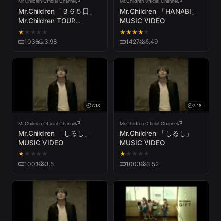
Mr.Children Official Channel
Mr.Children Official Channel
Mr.Children「３６５日」
Mr.Children 「HANABI」
Mr.Children TOUR
MUSIC VIDEO
POPSAURUS 2012
★
★
★
★
★
★
★
★
★
★
1036
3.98
1427
5.49
7:18
7:18
Mr.Children Official Channel
Mr.Children Official Channel
Mr.Children 「しるし」
Mr.Children 「しるし」
MUSIC VIDEO
MUSIC VIDEO
★
★
★
★
★
★
★
★
★
★
1003
3.5
1003
3.52