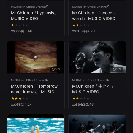
Mr.Children Official Channel
Mr.Children Official Channel
Mr.Children「hypnosis」
Mr.Children 「innocent
MUSIC VIDEO
world」 MUSIC VIDEO
★
★
★
★
★
★
★
★
★
★
855
3.46
1132
4.29
5:22
5:27
Mr.Children Official Channel
Mr.Children Official Channel
Mr.Children 「Tomorrow
Mr.Children「生きろ」
never knows」 MUSIC
MUSIC VIDEO
VIDEO
★
★
★
★
★
★
★
★
★
★
968
4.24
854
3.46