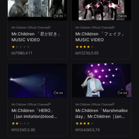
5:33
4:58
Mr.Children Official Channel
Mr.Children Official Channel
Mr.Children 「君が好き」
Mr.Children 「フェイク」
MUSIC VIDEO
MUSIC VIDEO
★
★
★
★
★
★
★
★
★
★
768
4.11
1227
5.65
6:09
4:34
Mr.Children Official Channel
Mr.Children Official Channel
Mr.Children「HERO」
Mr.Children「Marshmallow
［(an imitation)blood
day」Mr.Children［(an
orange］Tour2013 Live
imitation) blood orange］
★
★
★
★
★
★
★
★
★
★
Tour
1051
3.95
1040
5.79