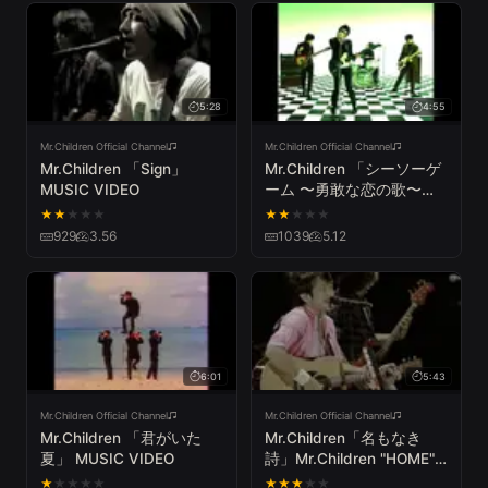
5:28
4:55
Mr.Children Official Channel
Mr.Children Official Channel
Mr.Children 「Sign」
Mr.Children 「シーソーゲ
MUSIC VIDEO
ーム 〜勇敢な恋の歌〜」
MUSIC VIDEO
★
★
★
★
★
★
★
★
★
★
929
3.56
1039
5.12
6:01
5:43
Mr.Children Official Channel
Mr.Children Official Channel
Mr.Children 「君がいた
Mr.Children「名もなき
夏」 MUSIC VIDEO
詩」Mr.Children "HOME"
TOUR 2007 ～in the field
★
★
★
★
★
★
★
★
★
★