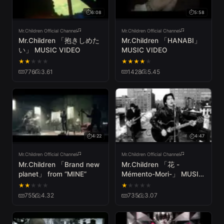
6:08
5:58
Mr.Children Official Channel
Mr.Children Official Channel
Mr.Children 「抱きしめた
Mr.Children 「HANABI」
い」 MUSIC VIDEO
MUSIC VIDEO
★
★
★
★
★
★
★
★
★
★
776
3.61
1428
5.45
4:22
4:47
Mr.Children Official Channel
Mr.Children Official Channel
Mr.Children 「Brand new
Mr.Children 「花 -
planet」 from “MINE”
Mémento-Mori-」 MUSIC
VIDEO
★
★
★
★
★
★
★
★
★
★
755
4.32
735
3.07