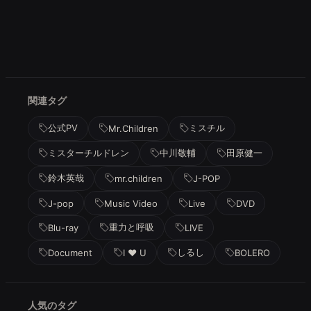
関連タグ
公式PV
ミスチル
Mr.Children
ミスターチルドレン
中川敬輔
田原健一
鈴木英哉
mr.children
J-POP
J-pop
Music Video
Live
DVD
重力と呼吸
Blu-ray
LIVE
しるし
Document
I ♥ U
BOLERO
人気のタグ