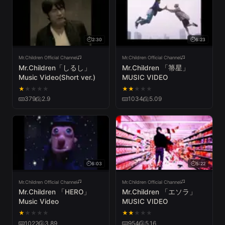
2:30
6:23
Mr.Children Official Channel
Mr.Children Official Channel
Mr.Children「しるし」
Mr.Children 「箒星」
Music Video(Short ver.)
MUSIC VIDEO
★
★
★
★
★
★
★
★
★
★
379
2.9
1034
5.09
6:03
5:22
Mr.Children Official Channel
Mr.Children Official Channel
Mr.Children 「HERO」
Mr.Children 「エソラ」
Music Video
MUSIC VIDEO
★
★
★
★
★
★
★
★
★
★
1022
3.89
954
5.16