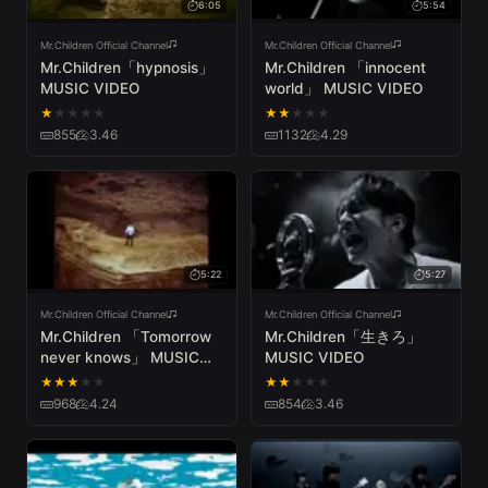
6:05
5:54
Mr.Children Official Channel
Mr.Children Official Channel
Mr.Children「hypnosis」
Mr.Children 「innocent
MUSIC VIDEO
world」 MUSIC VIDEO
★
★
★
★
★
★
★
★
★
★
855
3.46
1132
4.29
5:22
5:27
Mr.Children Official Channel
Mr.Children Official Channel
Mr.Children 「Tomorrow
Mr.Children「生きろ」
never knows」 MUSIC
MUSIC VIDEO
VIDEO
★
★
★
★
★
★
★
★
★
★
968
4.24
854
3.46