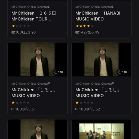
Mr.Children Official Channel
Mr.Children Official Channel
Mr.Children「３６５日」
Mr.Children 「HANABI」
Mr.Children TOUR
MUSIC VIDEO
POPSAURUS 2012
★
★
★
★
★
★
★
★
★
★
1036
3.98
1427
5.49
7:18
7:18
Mr.Children Official Channel
Mr.Children Official Channel
Mr.Children 「しるし」
Mr.Children 「しるし」
MUSIC VIDEO
MUSIC VIDEO
★
★
★
★
★
★
★
★
★
★
1003
3.5
1003
3.52