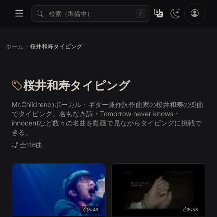
/
ホーム
桜井和寿タイピング
桜井和寿タイピング
Mr.Childrenのボーカル・ギター兼作詞作曲家の桜井和寿の楽曲
でタイピング。名もなき詩・Tomorrow never knows・
innocentなど数々の名曲を動画で見ながらタイピングに挑戦で
きる。
全116曲
5:48
5:58