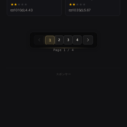
from TOUR 2017
★
★
★
★
★
★
★
★
★
★
Thanksgiving 25
1010
4.43
1035
5.67
2
3
4
1
Page 1 / 4
スポンサー