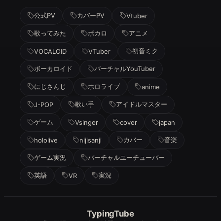
公式PV
カバーPV
Vtuber
歌ってみた
ボカロ
アニメ
初音ミク
VOCALOID
VTuber
ボーカロイド
バーチャルYouTuber
にじさんじ
ホロライブ
anime
歌い手
アイドルマスター
J-POP
ゲーム
Vsinger
cover
japan
カバー
音楽
hololive
nijisanji
ゲーム実況
バーチャルユーチューバー
英語
実況
VR
TypingTube