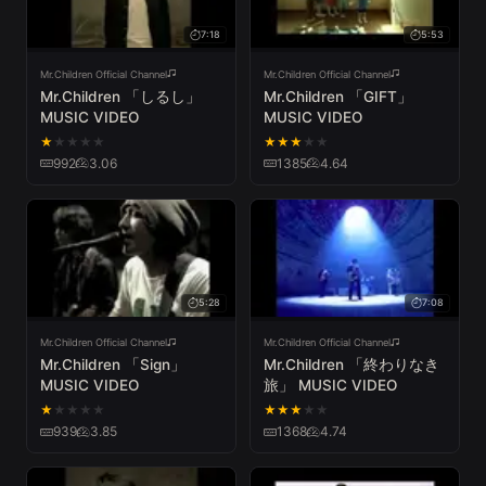
7:18
5:53
Mr.Children Official Channel
Mr.Children Official Channel
Mr.Children 「しるし」
Mr.Children 「GIFT」
MUSIC VIDEO
MUSIC VIDEO
★
★
★
★
★
★
★
★
★
★
992
3.06
1385
4.64
5:28
7:08
Mr.Children Official Channel
Mr.Children Official Channel
Mr.Children 「Sign」
Mr.Children 「終わりなき
MUSIC VIDEO
旅」 MUSIC VIDEO
★
★
★
★
★
★
★
★
★
★
939
3.85
1368
4.74