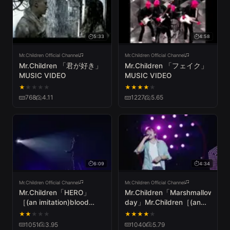
5:33
4:58
Mr.Children Official Channel
Mr.Children Official Channel
Mr.Children 「君が好き」
Mr.Children 「フェイク」
MUSIC VIDEO
MUSIC VIDEO
★
★
★
★
★
★
★
★
★
★
768
4.11
1227
5.65
6:09
4:34
Mr.Children Official Channel
Mr.Children Official Channel
Mr.Children「HERO」
Mr.Children「Marshmallow
［(an imitation)blood
day」Mr.Children［(an
orange］Tour2013 Live
imitation) blood orange］
★
★
★
★
★
★
★
★
★
★
Tour
1051
3.95
1040
5.79