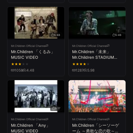
5:48
5:46
Mr.Children Official Channel
Mr.Children Official Channel
Mr.Children 「くるみ」
Mr.Children「未来」
MUSIC VIDEO
Mr.Children STADIUM
TOUR 2011 SENSE -in the
★
★
★
★
★
★
★
★
★
★
field-
1058
4.48
1287
5.98
5:17
4:51
Mr.Children Official Channel
Mr.Children Official Channel
Mr.Children 「Any」
Mr.Children「シーソーゲ
MUSIC VIDEO
ーム ～勇敢な恋の歌～」