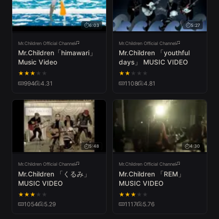
6:03
5:27
Mr.Children Official Channel
Mr.Children Official Channel
Mr.Children「himawari」
Mr.Children 「youthful
Music Video
days」 MUSIC VIDEO
★
★
★
★
★
★
★
★
★
★
994
4.31
1108
4.81
5:48
4:30
Mr.Children Official Channel
Mr.Children Official Channel
Mr.Children 「くるみ」
Mr.Children 「REM」
MUSIC VIDEO
MUSIC VIDEO
★
★
★
★
★
★
★
★
★
★
1054
5.29
1117
5.76