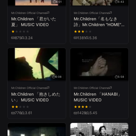
6:01
5:43
Mr.Children Official Channel
Mr.Children Official Channel
Mr.Children 「君がいた
Mr.Children「名もなき
夏」 MUSIC VIDEO
詩」Mr.Children "HOME"
TOUR 2007 ～in the field
★
★
★
★
★
★
★
★
★
★
～
875
3.24
1381
5.36
6:08
5:58
Mr.Children Official Channel
Mr.Children Official Channel
Mr.Children 「抱きしめた
Mr.Children 「HANABI」
い」 MUSIC VIDEO
MUSIC VIDEO
★
★
★
★
★
★
★
★
★
★
776
3.61
1428
5.45