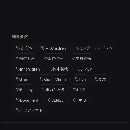
関連タグ
公式PV
ミスターチルドレン
Mr.Children
桜井和寿
田原健一
中川敬輔
鈴木英哉
mr.children
J-POP
J-pop
Music Video
Live
DVD
重力と呼吸
Blu-ray
LIVE
Document
SENSE
I ♥ U
シフクノオト