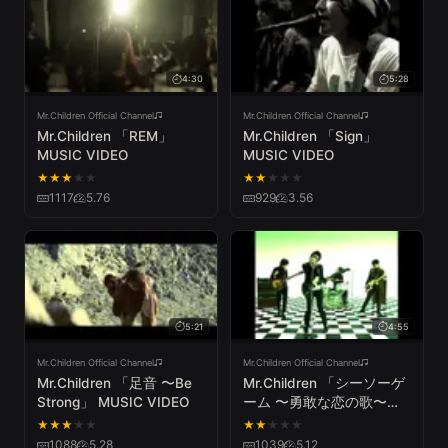
4:30
5:28
Mr.Children Official Channel
Mr.Children Official Channel
Mr.Children 「REM」
Mr.Children 「Sign」
MUSIC VIDEO
MUSIC VIDEO
★
★
★
★
★
★
★
★
★
★
1117
5.76
929
3.56
5:21
4:55
Mr.Children Official Channel
Mr.Children Official Channel
Mr.Children 「足音 〜Be
Mr.Children 「シーソーゲ
Strong」 MUSIC VIDEO
ーム 〜勇敢な恋の歌〜」
MUSIC VIDEO
★
★
★
★
★
★
★
★
★
★
1088
5.28
1039
5.12