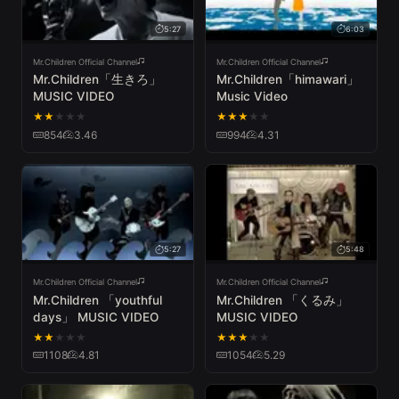
5:27
6:03
Mr.Children Official Channel
Mr.Children Official Channel
Mr.Children「生きろ」
Mr.Children「himawari」
MUSIC VIDEO
Music Video
★
★
★
★
★
★
★
★
★
★
854
3.46
994
4.31
5:27
5:48
Mr.Children Official Channel
Mr.Children Official Channel
Mr.Children 「youthful
Mr.Children 「くるみ」
days」 MUSIC VIDEO
MUSIC VIDEO
★
★
★
★
★
★
★
★
★
★
1108
4.81
1054
5.29