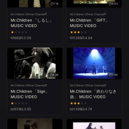
7:18
5:53
Mr.Children Official Channel
Mr.Children Official Channel
Mr.Children 「しるし」
Mr.Children 「GIFT」
MUSIC VIDEO
MUSIC VIDEO
★
★
★
★
★
★
★
★
★
★
992
3.06
1385
4.64
5:28
7:08
Mr.Children Official Channel
Mr.Children Official Channel
Mr.Children 「Sign」
Mr.Children 「終わりなき
MUSIC VIDEO
旅」 MUSIC VIDEO
★
★
★
★
★
★
★
★
★
★
939
3.85
1368
4.74