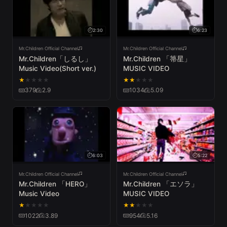
2:30
6:23
Mr.Children Official Channel
Mr.Children Official Channel
Mr.Children「しるし」
Mr.Children 「箒星」
Music Video(Short ver.)
MUSIC VIDEO
★
★
★
★
★
★
★
★
★
★
379
2.9
1034
5.09
6:03
5:22
Mr.Children Official Channel
Mr.Children Official Channel
Mr.Children 「HERO」
Mr.Children 「エソラ」
Music Video
MUSIC VIDEO
★
★
★
★
★
★
★
★
★
★
1022
3.89
954
5.16