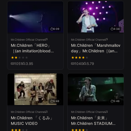
6:09
4:34
Mr.Children Official Channel
Mr.Children Official Channel
Mr.Children「HERO」
Mr.Children「Marshmallow
［(an imitation)blood
day」Mr.Children［(an
orange］Tour2013 Live
imitation) blood orange］
★
★
★
★
★
★
★
★
★
★
Tour
1051
3.95
1040
5.79
5:48
5:46
Mr.Children Official Channel
Mr.Children Official Channel
Mr.Children 「くるみ」
Mr.Children「未来」
MUSIC VIDEO
Mr.Children STADIUM
TOUR 2011 SENSE -in the
★
★
★
★
★
★
★
★
★
★