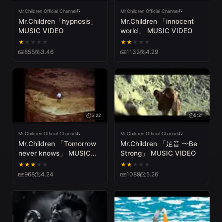
Mr.Children Official Channel
Mr.Children Official Channel
Mr.Children「hypnosis」
Mr.Children 「innocent
MUSIC VIDEO
world」 MUSIC VIDEO
★
★
★
★
★
★
★
★
★
★
855
3.46
1132
4.29
5:22
5:21
Mr.Children Official Channel
Mr.Children Official Channel
Mr.Children 「Tomorrow
Mr.Children 「足音 〜Be
never knows」 MUSIC
Strong」 MUSIC VIDEO
VIDEO
★
★
★
★
★
★
★
★
★
★
968
4.24
1089
5.26