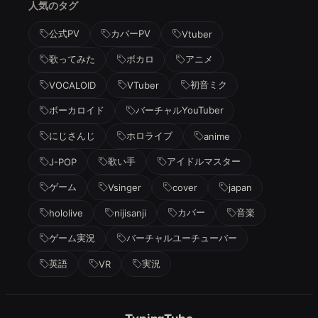
人気のタグ
公式PV
カバーPV
Vtuber
歌ってみた
ボカロ
アニメ
初音ミク
VOCALOID
VTuber
ボーカロイド
バーチャルYouTuber
にじさんじ
ホロライブ
anime
歌い手
アイドルマスター
J-POP
ゲーム
Vsinger
cover
japan
カバー
音楽
hololive
nijisanji
ゲーム実況
バーチャルユーチューバー
英語
実況
VR