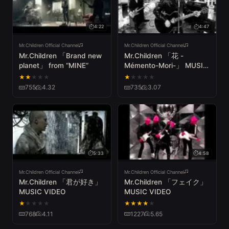
4:22
4:47
Mr.Children Official Channel
Mr.Children Official Channel
Mr.Children 「Brand new
Mr.Children 「花 -
planet」 from “MINE”
Mémento-Mori-」 MUSIC
VIDEO
★
★
★
★
★
★
★
★
★
★
755
4.32
735
3.07
5:33
4:58
Mr.Children Official Channel
Mr.Children Official Channel
Mr.Children 「君が好き」
Mr.Children 「フェイク」
MUSIC VIDEO
MUSIC VIDEO
★
★
★
★
★
★
★
★
★
★
768
4.11
1227
5.65