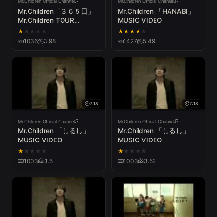
Mr.Children Official Channel
Mr.Children Official Channel
Mr.Children「３６５日」
Mr.Children 「HANABI」
Mr.Children TOUR
MUSIC VIDEO
POPSAURUS 2012
★
★
★
★
★
★
★
★
★
★
1036
3.98
1427
5.49
7:18
7:18
Mr.Children Official Channel
Mr.Children Official Channel
Mr.Children 「しるし」
Mr.Children 「しるし」
MUSIC VIDEO
MUSIC VIDEO
★
★
★
★
★
★
★
★
★
★
1003
3.5
1003
3.52