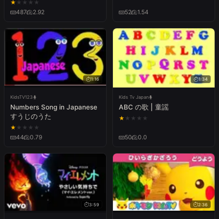
ェル』)
★
★
★
★
★
487
2.92
52
1.54
1:16
1:34
KidsTV123
Kids Tv Japan
Numbers Song in Japanese
ABC の歌 | 童謡
すうじのうた
★
★
★
★
★
★
★
★
★
★
44
0.79
50
0.0
3:59
2:36