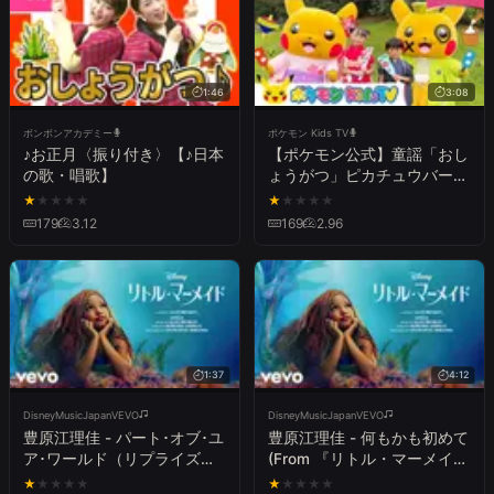
1:46
3:08
ボンボンアカデミー
ポケモン Kids TV
♪お正月〈振り付き〉【♪日本
【ポケモン公式】童謡「おし
の歌・唱歌】
ょうがつ」ピカチュウバージ
ョン－ポケモン Kids TV【こ
★
★
★
★
★
★
★
★
★
★
どものうた】
179
3.12
169
2.96
1:37
4:12
DisneyMusicJapanVEVO
DisneyMusicJapanVEVO
豊原江理佳 - パート･オブ･ユ
豊原江理佳 - 何もかも初めて
ア･ワールド（リプライズ
(From 『リトル・マーメイ
２） (From 『リトル・マー
ド』／日本語版)
★
★
★
★
★
★
★
★
★
★