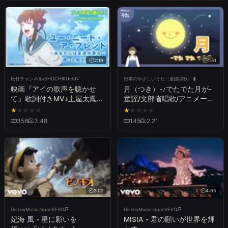
2:19
1:51
松竹チャンネル/SHOCHIKUch
日本のやさしいうた〈童謡唱歌〉
映画『アイの歌声を聴かせ
月（つき）-♪でたでた月が-
て』歌詞付きMV♪土屋太鳳
童謡/文部省唱歌/アニメーシ
「ユー・ニード・ア・フレン
ョン/歌詞付き/結花乃
★
★
★
★
★
★
★
★
★
★
ド 〜あなたには友達が要
356
3.48
145
2.21
る〜」｜10.29 ROADSHOW
2:02
4:05
DisneyMusicJapanVEVO
DisneyMusicJapanVEVO
妃海 風 - 星に願いを
MISIA - 君の願いが世界を輝