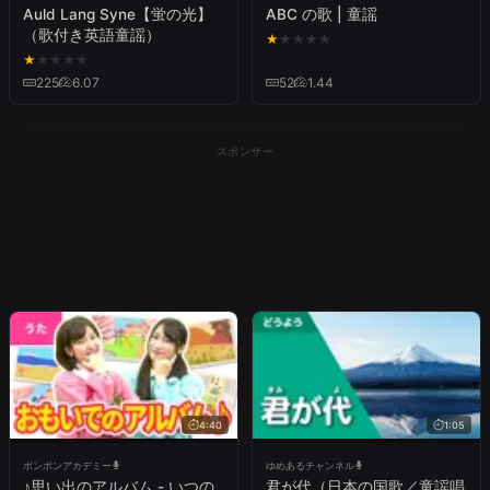
Auld Lang Syne【蛍の光】
ABC の歌 | 童謡
（歌付き英語童謡）
★
★
★
★
★
★
★
★
★
★
225
6.07
52
1.44
スポンサー
4:40
1:05
ボンボンアカデミー
ゆめあるチャンネル
♪思い出のアルバム - いつの
君が代（日本の国歌／童謡唱