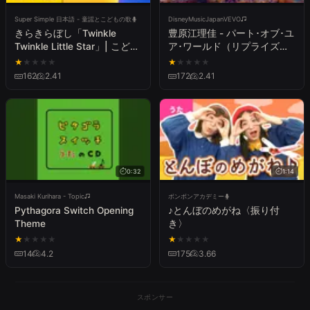
Super Simple 日本語 - 童謡とこどもの歌
DisneyMusicJapanVEVO
きらきらぼし「Twinkle
豊原江理佳 - パート･オブ･ユ
Twinkle Little Star」| こども
ア･ワールド（リプライズ）
のうた | Super Simple 日本
(From 『リトル・マーメイ
★
★
★
★
★
★
★
★
★
★
語
ド』／日本語版)
162
2.41
172
2.41
0:32
1:14
Masaki Kurihara - Topic
ボンボンアカデミー
Pythagora Switch Opening
♪とんぼのめがね〈振り付
Theme
き〉
★
★
★
★
★
★
★
★
★
★
14
4.2
175
3.66
スポンサー