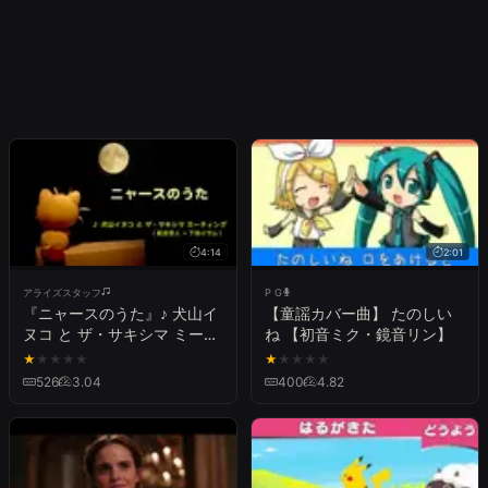
4:14
2:01
アライズスタッフ
P G
『ニャースのうた』♪ 犬山イ
【童謡カバー曲】 たのしい
ヌコ と ザ・サキシマ ミーテ
ね 【初音ミク・鏡音リン】
ィング（新良幸人×下地イサ
★
★
★
★
★
★
★
★
★
★
ム）.ver ♪
526
3.04
400
4.82