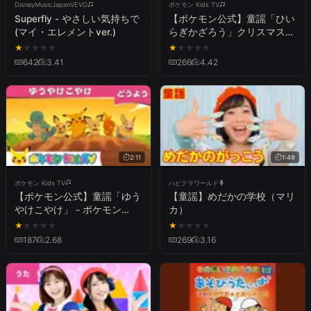
DisneyMusicJapanVEVO
ポケモン Kids TV
Superfly - やさしい気持ちで
【ポケモン公式】童謡「ひい
(マイ・エレメントver.)
らぎかざろう」クリスマス－
ポケモン Kids TV【こどもの
★
★
★
★
★
★
★
★
★
★
うた】
642
3.41
266
4.42
2:11
1:49
ポケモン Kids TV
ハピクラワールド
【ポケモン公式】童謡「ゆう
【童謡】めだかの学校（マリ
やけこやけ」－ポケモン
カ）
Kids TV【こどものうた】
★
★
★
★
★
★
★
★
★
★
187
2.68
269
3.16