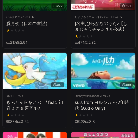
2:00
1:54
ゆめあるチャンネル
しまじろうチャンネル（YouTube）
朧月夜（日本の童謡）
[名曲]ひらがなのうた♪【し
まじろうチャンネル公式】
★
★
★
★
★
★
★
★
★
★
217
2.94
174
2.82
4:46
3:19
傘村トータ
DisneyMusicJapanVEVO
きみとそらをとぶ / feat. 初
suis from ヨルシカ - 少年時
音ミク & 巡音ルカ
代 (Audio Only)
★
★
★
★
★
★
★
★
★
★
834
3.54
428
3.3