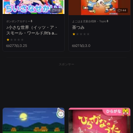
2:13
1:44
ボンボンアカデミー
よこはま児童合唱隊 - Topic
♪小さな世界（イッツ・ア・
茶つみ
スモール・ワールド/It’s a
★
★
★
★
★
Small World）
★
★
★
★
★
277
3.25
211
3.0
スポンサー