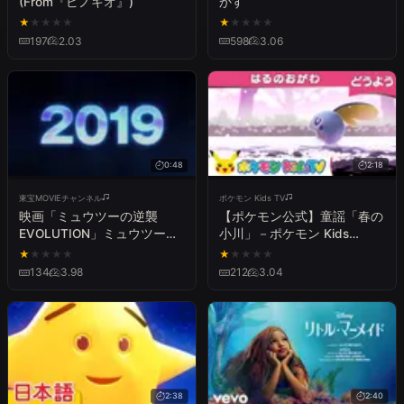
(From『ピノキオ』)
かす
★
★
★
★
★
★
★
★
★
★
197
2.03
598
3.06
0:48
2:18
東宝MOVIEチャンネル
ポケモン Kids TV
映画「ミュウツーの逆襲
【ポケモン公式】童謡「春の
EVOLUTION」ミュウツーイ
小川」－ポケモン Kids
ヤー特別映像
TV【こどものうた】
★
★
★
★
★
★
★
★
★
★
134
3.98
212
3.04
2:38
2:40