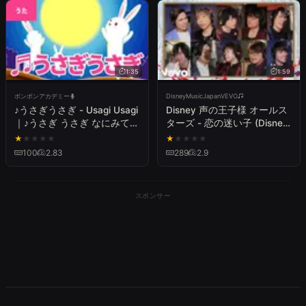
1:35
1:59
ボンボンアカデミー
DisneyMusicJapanVEVO
♪うさぎうさぎ - Usagi Usagi
Disney 声の王子様 オールス
｜♪うさぎ うさぎ なにみては
ターズ - 恋の迷い子 (Disney
ねる【日本の歌・唱歌】
声の王子様 オールスターズ)
★
★
★
★
★
★
★
★
★
★
100
2.83
289
2.9
スポンサー