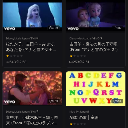
4:39
2:17
DisneyMusicJapanVEVO
DisneyMusicJapanVEVO
松たか子、吉田羊 - みせて、
吉田羊 - 魔法の川の子守唄
あなたを (アナと雪の女王２
(From "アナと雪の女王２")
／MVフルバージョン)
★
★
★
★
★
★
★
★
★
★
643
2.58
253
2.61
3:39
1:34
DisneyMusicJapanVEVO
Kids Tv Japan
畠中洋、小此木麻里 - 輝く未
ABC の歌 | 童謡
来 (From『塔の上のラプンツ
★
★
★
★
★