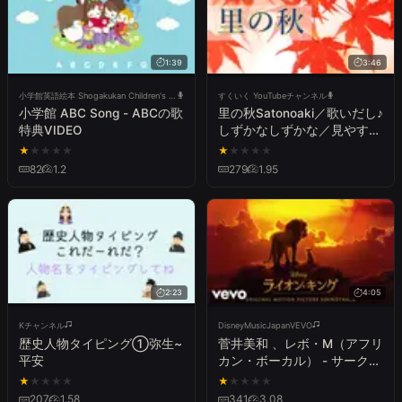
1:39
3:46
小学館英語絵本 Shogakukan Children's Books in English T
すくいく YouTubeチャンネル
小学館 ABC Song - ABCの歌
里の秋Satonoaki／歌いだし♪
特典VIDEO
しずかなしずかな／見やすい
歌詞つき【日本の歌
★
★
★
★
★
★
★
★
★
★
Japanese traditional song】
82
1.2
279
1.95
2:23
4:05
Kチャンネル
DisneyMusicJapanVEVO
歴史人物タイピング①弥生~
菅井美和 、レボ・M（アフリ
平安
カン・ボーカル） - サーク
ル・オブ・ライフ / ナー・イ
★
★
★
★
★
★
★
★
★
★
ゴンニャマ（Audio Only）
207
1.58
341
3.08