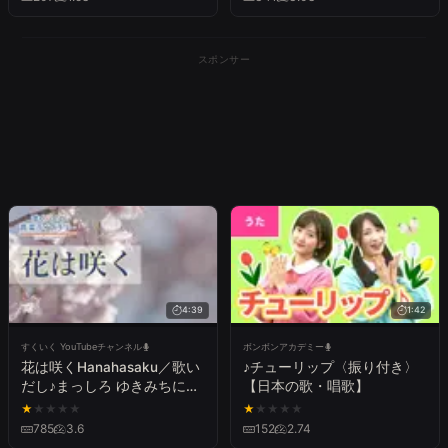
（From『ライオン・キン
グ』）
スポンサー
4:39
1:42
すくいく YouTubeチャンネル
ボンボンアカデミー
花は咲くHanahasaku／歌い
♪チューリップ〈振り付き〉
だし♪まっしろ ゆきみちに／
【日本の歌・唱歌】
見やすい歌詞付き【合唱曲
★
★
★
★
★
★
★
★
★
★
Chorus】
785
3.6
152
2.74