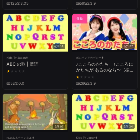
メイド』／日本語版)
125
3.05
595
3.9
1:34
1:37
Kids Tv Japan
ボンボンアカデミー
ABC の歌 | 童謡
♪こころのかたち ｰ ♪こころに
かたちが あるのなら〜〈振
★
★
★
★
★
りつき〉【新沢としひこ＆中
★
★
★
★
★
川ひろたか】
52
0.0
266
3.9
1:07
1:34
ゆめあるチャンネル
Kids Tv Japan