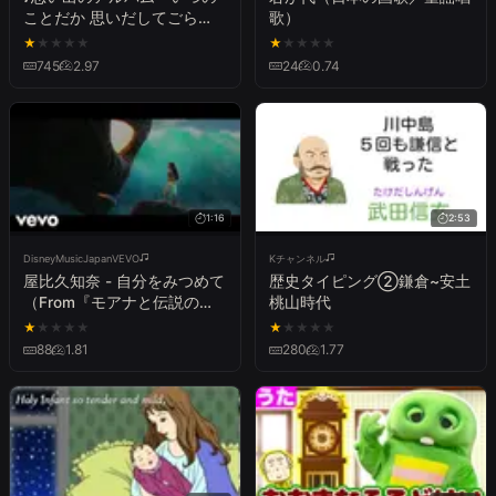
ことだか 思いだしてごら
歌）
ん〜♪〈卒業ソング・卒園ソ
★
★
★
★
★
★
★
★
★
★
ング〉【日本の歌・唱歌】
745
2.97
24
0.74
1:16
2:53
DisneyMusicJapanVEVO
Kチャンネル
屋比久知奈 - 自分をみつめて
歴史タイピング②鎌倉~安土
（From『モアナと伝説の
桃山時代
海』）
★
★
★
★
★
★
★
★
★
★
88
1.81
280
1.77