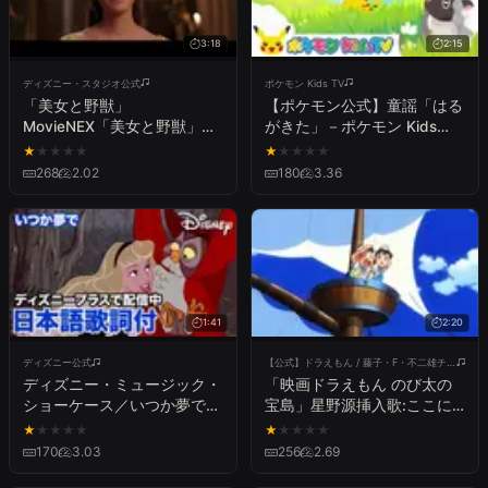
3:18
2:15
ディズニー・スタジオ公式
ポケモン Kids TV
「美女と野獣」
【ポケモン公式】童謡「はる
MovieNEX「美女と野獣」日
がきた」－ポケモン Kids
本語シング・アロング版
TV【こどものうた】
★
★
★
★
★
★
★
★
★
★
268
2.02
180
3.36
1:41
2:20
ディズニー公式
【公式】ドラえもん / 藤子・F・不二雄チャンネル
ディズニー・ミュージック・
「映画ドラえもん のび太の
ショーケース／いつか夢で｜
宝島」星野源挿入歌:ここに
ディズニープラス
いないあなたへ 特別映像
★
★
★
★
★
★
★
★
★
★
170
3.03
256
2.69