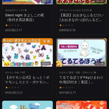
2:07
5:05
ゆめあるチャンネル
ガチャピンちゃんねる【公式】
Silent night きよしこの夜
【童謡】おおきなふるどけい
（歌付き英語童謡）
│おおきなのっぽのふるどけ
い〜♪【大きな古時計】【日
★
★
★
★
★
★
★
★
★
★
本の歌・唱歌】
329
3.17
691
3.18
2:33
2:39
ポケモン Kids TV
ひまわり [童謡・唱歌・日本のうた]
【ポケモン公式】もっと！ポ
てるてるぼうず☂️byひまわり
ケモンしりとり－ポケモン
🌻/歌詞付き｜童謡｜
Kids TV【こどものうた】
Teruteru bozu｜
★
★
★
★
★
★
★
★
★
★
303
3.12
315
3.71