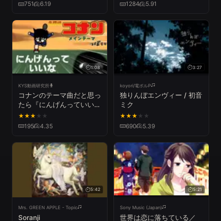
751
6.19
1284
5.91
1:08
3:27
KYS動画研究所
koyori/電ポルP
コナンのテーマ曲だと思っ
独りんぼエンヴィー / 初音
たら『にんげんっていい
ミク
な』だった
★
★
★
★
★
★
★
★
★
★
195
4.35
690
5.39
5:42
5:21
Mrs. GREEN APPLE - Topic
Sony Music (Japan)
Soranji
世界は恋に落ちている／