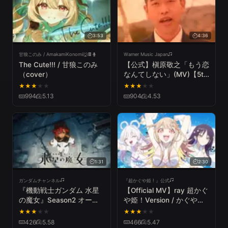
3:53
4:36
甘狼このみ / AmakamiKonomi🐺🍫
Warner Music Japan
The Cute!!! / 甘狼このみ
【公式】槇原敬之「もう恋
（cover）
なんてしない」(MV)【5th
シングル】 (1992年)
★
★
★
★
★
★
★
★
★
★
Noriyuki Makihara/Mo
994
5.13
904
4.53
Koinante Shinai
1:31
2:30
ガンダムチャンネル
『超かぐや姫 ! 』公式
『機動戦士ガンダム 水星
【Official MV】ray 超かぐ
の魔女』Season2 オープ
や姫！Version / かぐや
ニング映像（ノンクレジッ
(cv.夏吉ゆうこ)、月見ヤ
★
★
★
★
★
★
★
★
★
★
ト）｜yama「slash」
チヨ (cv.早見沙織) from #
426
5.58
466
5.47