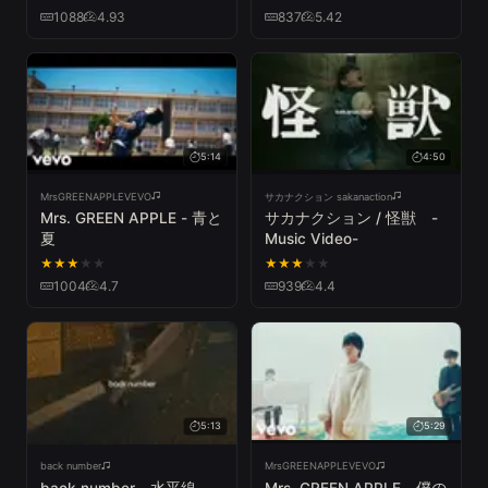
1088
4.93
837
5.42
5:14
4:50
MrsGREENAPPLEVEVO
サカナクション sakanaction
Mrs. GREEN APPLE - 青と
サカナクション / 怪獣 -
夏
Music Video-
★
★
★
★
★
★
★
★
★
★
1004
4.7
939
4.4
5:13
5:29
back number
MrsGREENAPPLEVEVO
back number - 水平線
Mrs. GREEN APPLE - 僕の