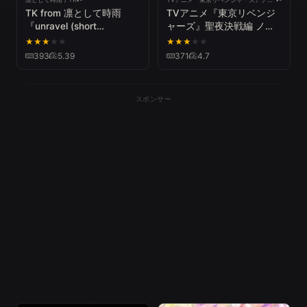
TK from 凛として時雨
TVアニメ『東京リベンジ
『unravel (short
ャーズ』聖夜決戦編 ノン
version)』
クレジットOP【Official髭
★
★
★
★
★
★
★
★
★
★
男dism「ホワイトノイ
393
5.39
371
4.7
ズ」】
スポンサー