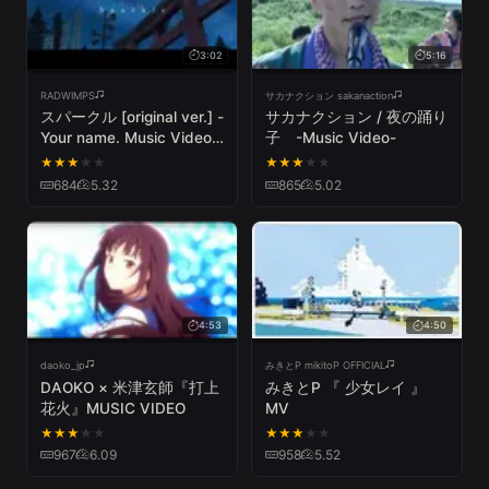
3:02
5:16
RADWIMPS
サカナクション sakanaction
スパークル [original ver.] -
サカナクション / 夜の踊り
Your name. Music Video
子 -Music Video-
edition- 予告編 from new
★
★
★
★
★
★
★
★
★
★
album「人間開花」初回盤
684
5.32
865
5.02
DVD
4:53
4:50
daoko_jp
みきとP mikitoP OFFICIAL
DAOKO × 米津玄師『打上
みきとP 『 少女レイ 』
花火』MUSIC VIDEO
MV
★
★
★
★
★
★
★
★
★
★
967
6.09
958
5.52