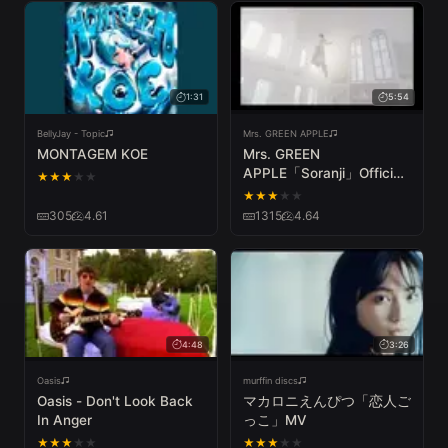
1:31
5:54
BellyJay - Topic
Mrs. GREEN APPLE
MONTAGEM KOE
Mrs. GREEN
APPLE「Soranji」Official
★
★
★
★
★
Music Video
★
★
★
★
★
305
4.61
1315
4.64
4:48
3:26
Oasis
murffin discs
Oasis - Don't Look Back
マカロニえんぴつ「恋人ご
In Anger
っこ」MV
★
★
★
★
★
★
★
★
★
★