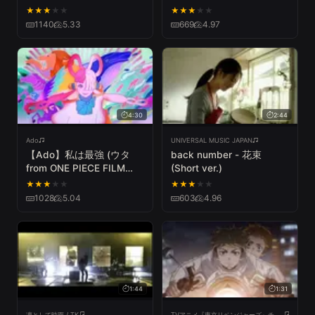
Video
★
★
★
★
★
★
★
★
★
★
1140
5.33
669
4.97
4:30
2:44
Ado
UNIVERSAL MUSIC JAPAN
【Ado】私は最強 (ウタ
back number - 花束
from ONE PIECE FILM
(Short ver.)
RED)
★
★
★
★
★
★
★
★
★
★
1028
5.04
603
4.96
1:44
1:31
凛として時雨 / TK
TVアニメ『東京リベンジャーズ』チャンネル