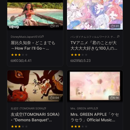
2:35
1:31
DisneyMusicJapanVEVO
バンダイナムコフィルムワークス チャンネル
屋比久知奈 - どこまでも
TVアニメ『君のことが大
～How Far I'll Go～
大大大大好きな100人の彼
（From『モアナと伝説の
女』ノンクレジットED ｜
★
★
★
★
★
★
★
★
★
★
海』）
EDテーマ：岬 なこ「スイ
603
4.41
295
5.23
ートサイン」
3:04
5:14
友成空 (TOMONARI SORA)
Mrs. GREEN APPLE
友成空(TOMONARI SORA)
Mrs. GREEN APPLE「ケセ
- "Demons Banquet"
ラセラ」Official Music
［Lyric Video］
Video
★
★
★
★
★
★
★
★
★
★