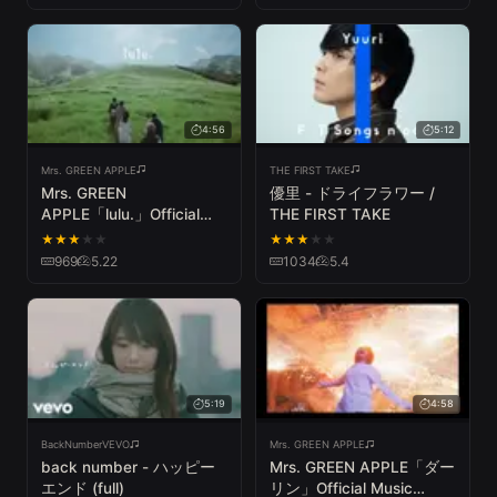
超かぐや姫 ！
4:56
5:12
Mrs. GREEN APPLE
THE FIRST TAKE
Mrs. GREEN
優里 - ドライフラワー /
APPLE「lulu.」Official
THE FIRST TAKE
Music Video
★
★
★
★
★
★
★
★
★
★
969
5.22
1034
5.4
5:19
4:58
BackNumberVEVO
Mrs. GREEN APPLE
back number - ハッピー
Mrs. GREEN APPLE「ダー
エンド (full)
リン」Official Music