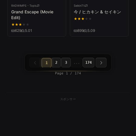
RADWIMPS - Topic
SeikinTV
Grand Escape (Movie
今 / ヒカキン & セイキン
Edit)
★
★
★
★
★
★
★
★
★
★
629
5.01
899
5.09
2
3
...
174
1
Page 1 / 174
スポンサー