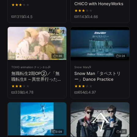
CHiCO with HoneyWorks
★
★
★
★
★
★
★
★
★
★
1315
4.5
1143
4.66
1:36
3:24
TOHO animation チャンネル
Snow Man
無職転生2期OP②／「無
Snow Man「タペストリ
職転生Ⅱ ～異世界行ったら
ー」Dance Practice
本気だす～」第2クール ノ
★
★
★
★
★
★
★
★
★
★
ンクレジットオープニング
338
4.78
654
4.97
／「オン・ザ・フロントラ
イン」ヒトリエ
3:09
4:31