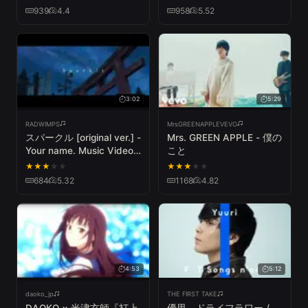
939
4.4
958
5.52
3:02
5:29
RADWIMPS
MrsGREENAPPLEVEVO
スパークル [original ver.] -
Mrs. GREEN APPLE - 僕の
Your name. Music Video
こと
edition- 予告編 from new
★
★
★
★
★
★
★
★
★
★
album「人間開花」初回盤
684
5.32
1168
4.82
DVD
4:53
5:12
daoko_jp
THE FIRST TAKE
DAOKO × 米津玄師『打上
優里 - ドライフラワー /