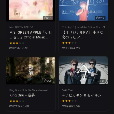
5:14
4:40
Mrs. GREEN APPLE
天月-あまつき-YouTube Official Channel
Mrs. GREEN APPLE「ケセ
【オリジナルPV】 小さな
ラセラ」Official Music
恋のうた ／
Video
MONGOL800(cover) by
★
★
★
★
★
★
★
★
★
★
天月
1284
5.91
986
4.28
5:20
4:31
King Gnu official YouTube channel
SeikinTV
King Gnu - 逆夢
今 / ヒカキン & セイキン
★
★
★
★
★
★
★
★
★
★
1213
5.46
899
5.09