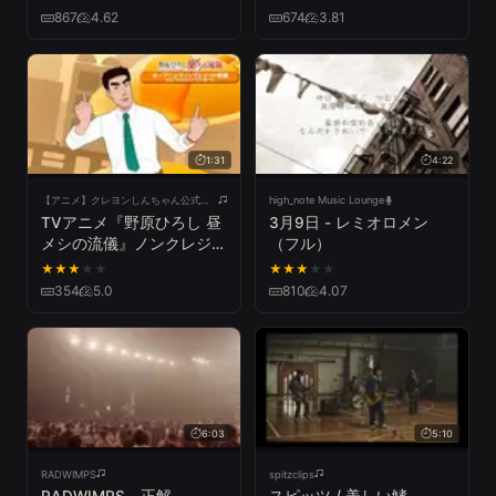
867
4.62
674
3.81
1:31
4:22
【アニメ】クレヨンしんちゃん公式チャンネル
high_note Music Lounge
TVアニメ『野原ひろし 昼
3月9日 - レミオロメン
メシの流儀』ノンクレジッ
（フル）
トオープニング映像｜
★
★
★
★
★
★
★
★
★
★
Mega Shinnosuke「ごは
354
5.0
810
4.07
ん食べヨ」
6:03
5:10
RADWIMPS
spitzclips