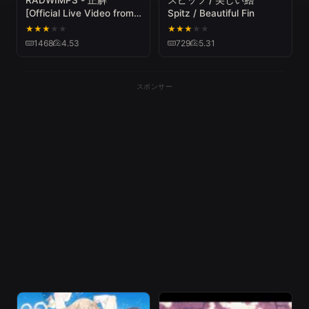
RADWIMPS - 正解
スピッツ / 美しい鰭
[Official Live Video from
Spitz / Beautiful Fin
"ANTI ANTI GENERATION
★
★
★
★
★
★
★
★
★
★
TOUR 2019"]
1468
4.53
729
5.31
スポンサー