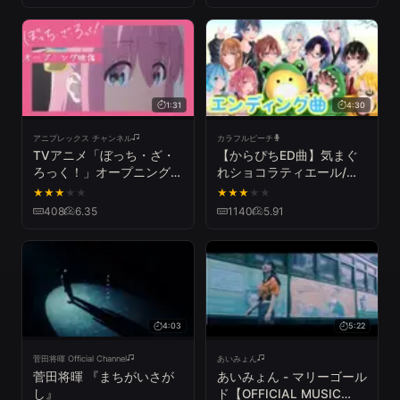
1:31
4:30
アニプレックス チャンネル
カラフルピーチ
TVアニメ「ぼっち・ざ・
【からぴちED曲】気まぐ
ろっく！」オープニング映
れショコラティエール/の
像/「青春コンプレック
あ&えと 歌ってみた
★
★
★
★
★
★
★
★
★
★
ス」#結束バンド
408
6.35
1140
5.91
4:03
5:22
菅田将暉 Official Channel
あいみょん
菅田将暉 『まちがいさが
あいみょん - マリーゴール
し』
ド【OFFICIAL MUSIC