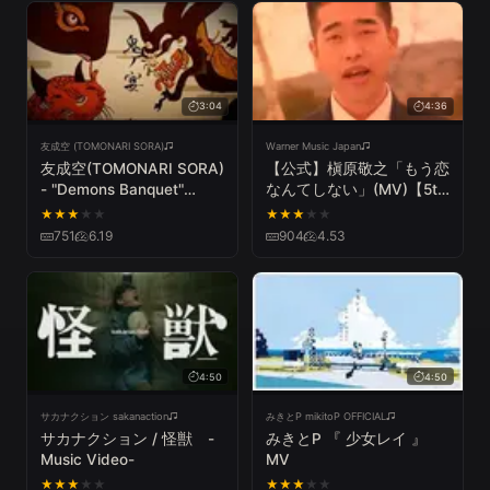
3:04
4:36
友成空 (TOMONARI SORA)
Warner Music Japan
友成空(TOMONARI SORA)
【公式】槇原敬之「もう恋
- "Demons Banquet"
なんてしない」(MV)【5th
［Lyric Video］
シングル】 (1992年)
★
★
★
★
★
★
★
★
★
★
Noriyuki Makihara/Mo
751
6.19
904
4.53
Koinante Shinai
4:50
4:50
サカナクション sakanaction
みきとP mikitoP OFFICIAL
サカナクション / 怪獣 -
みきとP 『 少女レイ 』
Music Video-
MV
★
★
★
★
★
★
★
★
★
★