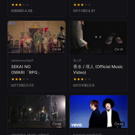
VIDEO】
★
★
★
★
★
★
★
★
★
★
896
4.68
1116
4.81
4:56
4:20
sekainoowarijp
瑛人
SEKAI NO
香水 / 瑛人 (Official Music
OWARI「RPG」
Video)
★
★
★
★
★
★
★
★
★
★
1126
5.05
1049
5.6
2:06
4:42
UNIVERSAL MUSIC JAPAN
SukimaSwitchVEVO