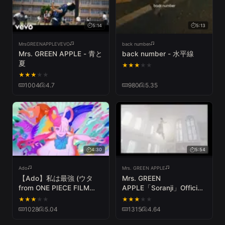
5:14
5:13
MrsGREENAPPLEVEVO
back number
Mrs. GREEN APPLE - 青と
back number - 水平線
夏
★
★
★
★
★
★
★
★
★
★
1004
4.7
980
5.35
4:30
5:54
Ado
Mrs. GREEN APPLE
【Ado】私は最強 (ウタ
Mrs. GREEN
from ONE PIECE FILM
APPLE「Soranji」Official
RED)
Music Video
★
★
★
★
★
★
★
★
★
★
1028
5.04
1315
4.64