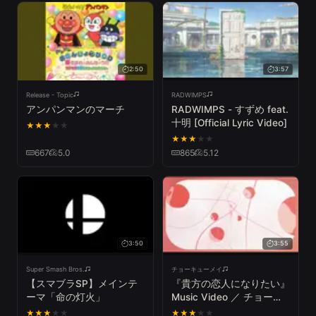
2:50
3:57
Release - Topic
RADWIMPS
アンパンマンのマーチ
RADWIMPS - すずめ feat.
十明 [Official Lyric Video]
★
★
★
★
★
★
★
★
★
★
667
5.0
865
5.12
3:50
3:55
Super Smash Bros.
チョーキューメイ
【スマブラSP】メインテ
『貴方の恋人になりたい』
ーマ「命の灯火」
Music Video ／ チョーキ
ューメイ
★
★
★
★
★
★
★
★
★
★