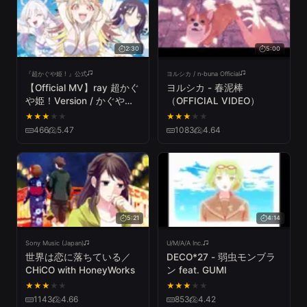
2:30
5:00
『超かぐや姫 ! 』公式
ヨルシカ / n-buna Official
【Official MV】ray 超かぐ
ヨルシカ - 春泥棒
や姫！Version / かぐや
（OFFICIAL VIDEO）
(cv.夏吉ゆうこ)、月見ヤ
★
★
★
★
★
★
★
★
★
★
チヨ (cv.早見沙織) from #
466
5.47
1083
4.64
超かぐや姫 ！
5:21
4:14
Sony Music (Japan)
U/M/A/A Inc.
世界は恋に落ちている／
DECO*27 - 弱虫モンブラ
CHiCO with HoneyWorks
ン feat. GUMI
★
★
★
★
★
★
★
★
★
★
1143
4.66
853
4.42