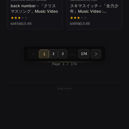
back number - 「クリス
スキマスイッチ - 「全力少
マスソング」Music Video
年」Music Video :
SUKIMASWITCH /
★
★
★
★
★
★
★
★
★
★
ZENRYOKU SHOUNEN
454
5.46
956
5.66
Music Video
2
3
...
174
1
Page 1 / 174
スポンサー