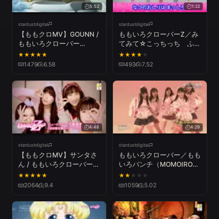
5:52
1:22
stardustdigital
stardustdigital
【ももクロMV】GOUNN /
ももいろクローバーZ／み
ももいろクローバー
てみて☆こっちっち ふり
Z（MOMOIRO CLOVER Z
つけビデオ（MOMOIRO
★
★
★
★
★
★
★
★
★
★
／GOUNN）
CLOVER Z／MITEMITE
1479
6.58
493
7.52
COCCHICCHI）
4:48
4:29
stardustdigital
stardustdigital
【ももクロMV】サンタさ
ももいろクローバー／もも
ん / ももいろクローバー
いろパンチ（MOMOIRO
Z（MOMOIRO CLOVER Z
CLOVER／MOMOIRO
★
★
★
★
★
★
★
★
★
★
／SANTA SAN）
PUNCH）
2064
9.4
1059
5.02