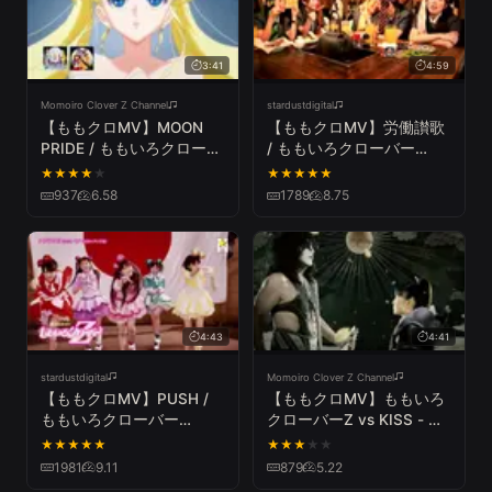
3:41
4:59
Momoiro Clover Z Channel
stardustdigital
【ももクロMV】MOON
【ももクロMV】労働讃歌
PRIDE / ももいろクローバ
/ ももいろクローバー
ーZ（MOON PRIDE／
Z（MOMOIRO CLOVER Z
★
★
★
★
★
★
★
★
★
★
MOMOIRO CLOVER Z
／ROUDOU SANKA）
937
6.58
1789
8.75
"PRETTY GUARDIAN
SAILORMOON Crystal"）
4:43
4:41
stardustdigital
Momoiro Clover Z Channel
【ももクロMV】PUSH /
【ももクロMV】ももいろ
ももいろクローバー
クローバーZ vs KISS - 夢
Z（MOMOIRO CLOVER Z
の浮世に咲いてみな
★
★
★
★
★
★
★
★
★
★
／PUSH）
（YUMENO UKIYONI
1981
9.11
879
5.22
SAITEMINA／MOMOIRO