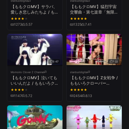
stardustdigital
stardustdigital
【ももクロMV】サラバ、
【ももクロMV】猛烈宇宙
愛しき悲しみたちよ / もも
交響曲・第七楽章「無限の
いろクローバー
愛」 / ももいろクローバー
★
★
★
★
★
★
★
★
★
★
Z（MOMOIRO CLOVER Z
Z（MOURETSU UCHUU
1273
5.57
1325
7.41
／SARABA ITOSHIKI
KOUKYOUKYOKU DAI
KANASHIMI TACHIYO）
NANA GAKUSHOU
"MUGEN NO AI”）
5:47
7:22
Momoiro Clover Z Channel
stardustdigital
【ももクロMV】泣いても
【ももクロMV】Z女戦争 /
いいんだよ / ももいろクロ
ももいろクローバー
ーバーZ（NAITEMO
Z（MOMOIRO CLOVER Z
★
★
★
★
★
★
★
★
★
★
IINDAYO／MOMOIRO
／OTOME SENSOU）
1147
5.72
2454
8.13
CLOVER Z）