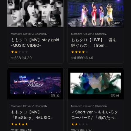
3:36
4:12
Momoiro Clover Z Channel
Momoiro Clover Z Channel
ももクロ【MV】stay gold
ももクロ【LIVE】「愛を
-MUSIC VIDEO-
継ぐもの」（from
『Momoclo Mania 2018 -
★
★
★
★
★
★
★
★
★
★
Road to 2020-』Day2）
685
4.39
1156
6.46
5:22
2:05
Momoiro Clover Z Channel
Momoiro Clover Z Channel
ももクロ【MV】
＜Short ver.＞ももいろク
「Re:Story」-MUSIC
ローバーZ / 『魂のたべも
VIDEO LIVE ver.-
の』MUSIC VIDEO
★
★
★
★
★
★
★
★
★
★
from「MOMOIRO
1818
7.96
283
3.67