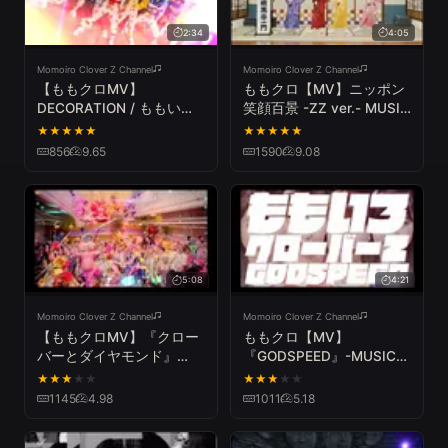
2:34
4:05
Momoiro Clover Z Channel
Momoiro Clover Z Channel
【ももクロMV】
ももクロ【MV】ニッポン
DECORATION / ももいろ
笑顔百景 -ZZ ver.- MUSIC
クローバーZ（MOMOIRO
VIDEO / MOMOIRO
★
★
★
★
★
★
★
★
★
★
CLOVER Z／THE
CLOVER Z - Nippon Egao
856
9.65
1590
9.08
GOLDEN HISTORY ）
Hyakkei -ZZ ver.-
5:08
4:21
Momoiro Clover Z Channel
Momoiro Clover Z Channel
【ももクロMV】『クロー
ももクロ【MV】
バーとダイヤモンド』
『GODSPEED』-MUSIC
Music Video
VIDEO-
★
★
★
★
★
★
★
★
★
★
1145
4.98
1011
5.18