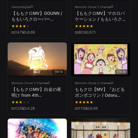
stardustdigital
Momoiro Clover Z Channel
【ももクロMV】GOUNN /
【ももクロMV】マホロバ
ももいろクローバー
ケーション / ももいろクロ
Z（MOMOIRO CLOVER Z
ーバー
★
★
★
★
★
★
★
★
★
★
／GOUNN）
Z（MAHOROVACATION /
1479
6.69
803
9.11
MOMOIRO CLOVER Z ）
6:12
3:20
Momoiro Clover Z Channel
Momoiro Clover Z Channel
【ももクロMV】白金の夜
ももクロ【MV】『おどる
明け from 4th
ポンポコリン / Odoru
ALBUM『白金の夜明け』
Pompokolin』ANIMATION
★
★
★
★
★
★
★
★
★
★
/ ももいろクローバー
MUSIC VIDEO / ももいろ
1228
4.28
1159
6.94
Z（MOMOIRO CLOVER Z
クローバーZ(MOMOIRO
- HAKKIN NO YOAKE）
CLOVER Z)