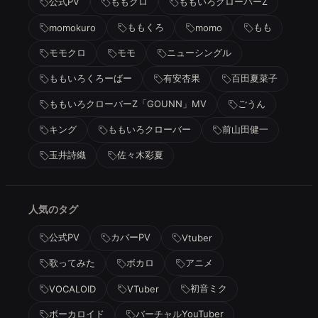
公式PV
ももクロ
ももいろクローバーZ
ももくろ
もも
momokuro
momo
モモクロ
モモ
ニューシングル
ももいろくろーばー
有安杏果
百田夏菜子
ももいろクローバーZ「GOUNN」MV
ごうん
キング
ももいろクローバー
前山田健一
玉井詩織
佐々木彩夏
人気のタグ
公式PV
カバーPV
Vtuber
歌ってみた
ボカロ
アニメ
初音ミク
VOCALOID
VTuber
ボーカロイド
バーチャルYouTuber