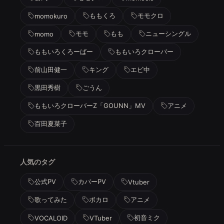
ももくろ
モモクロ
momokuro
モモ
もも
ニューシングル
momo
ももいろくろーばー
ももいろクローバー
前山田健一
キング
エビ中
黒田秀樹
ごうん
ももいろクローバーZ「GOUNN」MV
アニメ
百田夏菜子
人気のタグ
公式PV
カバーPV
Vtuber
歌ってみた
ボカロ
アニメ
初音ミク
VOCALOID
VTuber