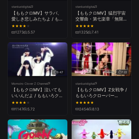
stardustdigital
stardustdigital
【ももクロMV】サラバ、
【ももクロMV】猛烈宇宙
愛しき悲しみたちよ / もも
交響曲・第七楽章「無限の
いろクローバー
愛」 / ももいろクローバー
★
★
★
★
★
★
★
★
★
★
Z（MOMOIRO CLOVER Z
Z（MOURETSU UCHUU
1273
5.57
1325
7.41
／SARABA ITOSHIKI
KOUKYOUKYOKU DAI
KANASHIMI TACHIYO）
NANA GAKUSHOU
"MUGEN NO AI”）
5:47
7:22
Momoiro Clover Z Channel
stardustdigital
【ももクロMV】泣いても
【ももクロMV】Z女戦争 /
いいんだよ / ももいろクロ
ももいろクローバー
ーバーZ（NAITEMO
Z（MOMOIRO CLOVER Z
★
★
★
★
★
★
★
★
★
★
IINDAYO／MOMOIRO
／OTOME SENSOU）
1147
5.72
2454
8.13
CLOVER Z）