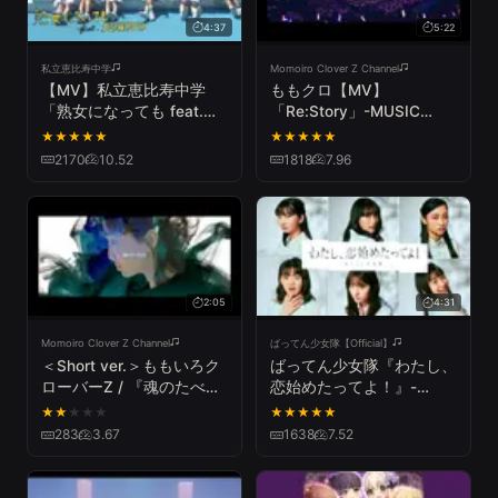
4:37
5:22
私立恵比寿中学
Momoiro Clover Z Channel
【MV】私立恵比寿中学
ももクロ【MV】
「熟女になっても feat.
「Re:Story」-MUSIC
SUSHIBOYS」
VIDEO LIVE ver.-
★
★
★
★
★
★
★
★
★
★
2170
10.52
1818
7.96
2:05
4:31
Momoiro Clover Z Channel
ばってん少女隊【Official】
＜Short ver.＞ももいろク
ばってん少女隊『わたし、
ローバーZ / 『魂のたべも
恋始めたってよ！』-
の』MUSIC VIDEO
Music Video-
★
★
★
★
★
★
★
★
★
★
from「MOMOIRO
283
3.67
1638
7.52
CLOVER Z」