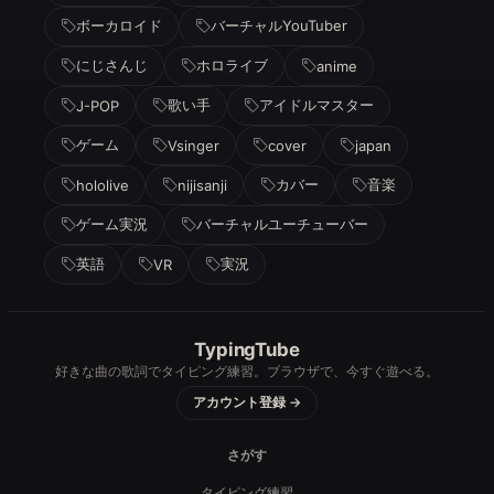
ボーカロイド
バーチャルYouTuber
にじさんじ
ホロライブ
anime
歌い手
アイドルマスター
J-POP
ゲーム
Vsinger
cover
japan
カバー
音楽
hololive
nijisanji
ゲーム実況
バーチャルユーチューバー
英語
実況
VR
TypingTube
好きな曲の歌詞でタイピング練習。ブラウザで、今すぐ遊べる。
アカウント登録 →
さがす
タイピング練習