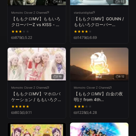
4:41
5:52
Momoiro Clover Z Channel
stardustdigital
【ももクロMV】ももいろ
【ももクロMV】GOUNN /
クローバーZ vs KISS - 夢
ももいろクローバー
の浮世に咲いてみな
Z（MOMOIRO CLOVER Z
★
★
★
★
★
★
★
★
★
★
（YUMENO UKIYONI
／GOUNN）
879
5.22
1479
6.69
SAITEMINA／MOMOIRO
CLOVER Z vs KISS）
2:19
6:12
Momoiro Clover Z Channel
Momoiro Clover Z Channel
【ももクロMV】マホロバ
【ももクロMV】白金の夜
ケーション / ももいろクロ
明け from 4th
ーバー
ALBUM『白金の夜明け』
★
★
★
★
★
★
★
★
★
★
Z（MAHOROVACATION /
/ ももいろクローバー
803
9.11
1228
4.28
MOMOIRO CLOVER Z ）
Z（MOMOIRO CLOVER Z
- HAKKIN NO YOAKE）