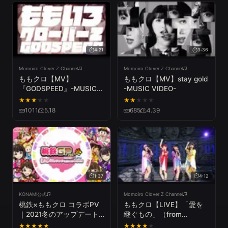
4:21
3:36
Momoiro Clover Z Channel
Momoiro Clover Z Channel
ももクロ【MV】
ももクロ【MV】stay gold
『GODSPEED』-MUSIC
-MUSIC VIDEO-
VIDEO-
★
★
★
★
★
★
★
★
★
★
1011
5.18
685
4.39
1:37
4:12
KONAMI公式
Momoiro Clover Z Channel
桃鉄×ももクロ コラボPV
ももクロ【LIVE】「愛を
｜2021冬のアップデート
継ぐもの」（from
｜桃太郎電鉄 ～昭和 平成
『Momoclo Mania 2018 -
★
★
★
★
★
★
★
★
★
★