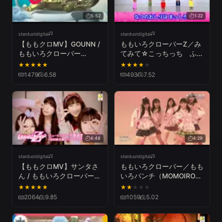
5:52
1:22
stardustdigital
stardustdigital
【ももクロMV】GOUNN /
ももいろクローバーZ／み
ももいろクローバー
てみて☆こっちっち ふり
Z（MOMOIRO CLOVER Z
つけビデオ（MOMOIRO
★
★
★
★
★
★
★
★
★
★
／GOUNN）
CLOVER Z／MITEMITE
1479
6.58
493
7.52
COCCHICCHI）
4:48
4:29
stardustdigital
stardustdigital
【ももクロMV】サンタさ
ももいろクローバー／もも
ん / ももいろクローバー
いろパンチ（MOMOIRO
Z（MOMOIRO CLOVER Z
CLOVER／MOMOIRO
★
★
★
★
★
★
★
★
★
★
／SANTA SAN）
PUNCH）
2064
9.85
1059
5.02