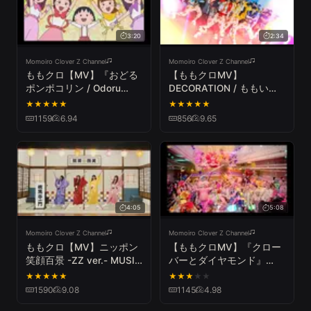
3:20
2:34
Momoiro Clover Z Channel
Momoiro Clover Z Channel
ももクロ【MV】『おどる
【ももクロMV】
ポンポコリン / Odoru
DECORATION / ももいろ
Pompokolin』ANIMATION
クローバーZ（MOMOIRO
★
★
★
★
★
★
★
★
★
★
MUSIC VIDEO / ももいろ
CLOVER Z／THE
1159
6.94
856
9.65
クローバーZ(MOMOIRO
GOLDEN HISTORY ）
CLOVER Z)
4:05
5:08
Momoiro Clover Z Channel
Momoiro Clover Z Channel
ももクロ【MV】ニッポン
【ももクロMV】『クロー
笑顔百景 -ZZ ver.- MUSIC
バーとダイヤモンド』
VIDEO / MOMOIRO
Music Video
★
★
★
★
★
★
★
★
★
★
CLOVER Z - Nippon Egao
1590
9.08
1145
4.98
Hyakkei -ZZ ver.-