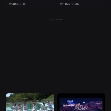
令和も定番！～
Road to 2020-』Day2）
486
9.01
1156
6.46
(2021.12.02)
スポンサー