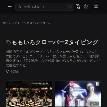
/
ホーム
ももいろクローバーZタイピング
ももいろクローバーZタイピング
国民的アイドルグループ・ももいろクローバーZ（ももクロ）
の曲でタイピング。「サラバ、愛しき悲しみたちよ」「猛烈宇
宙交響曲」「Z女戦争」など代表曲のMVを見ながらタイピング
に挑戦できる。
全31曲
5:24
5:17