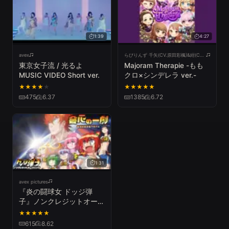
1:39
4:27
avex
らびりんず 千矢(CV.原田彩楓)&紺(CV.本渡 楓)&小梅(CV.久保ユリカ)&ノノ(CV.佳村はるか) - Topic
東京女子流 / 光るよ
Majoram Therapie -もも
MUSIC VIDEO Short ver.
クロ×シンデレラ ver.-
★
★
★
★
★
★
★
★
★
★
475
6.37
1385
6.72
1:31
avex pictures
『炎の闘球女 ドッジ弾
子』ノンクレジットオープ
ニング｜ももいろクローバ
★
★
★
★
★
ーZ「会心の一劇」
615
8.62