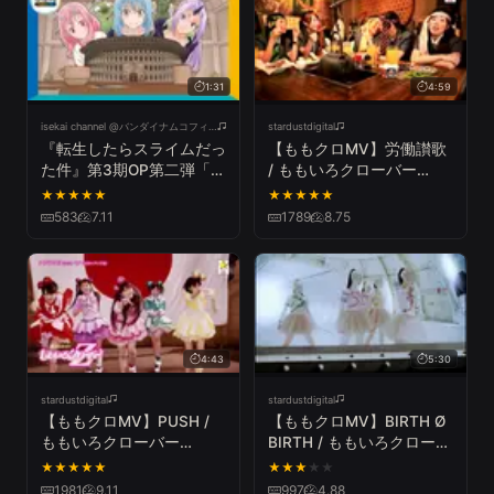
1:31
4:59
isekai channel @バンダイナムコフィルムワークス
stardustdigital
『転生したらスライムだっ
【ももクロMV】労働讃歌
た件』第3期OP第二弾「レ
/ ももいろクローバー
ナセールセレナーデ」
Z（MOMOIRO CLOVER Z
★
★
★
★
★
★
★
★
★
★
／ROUDOU SANKA）
583
7.11
1789
8.75
4:43
5:30
stardustdigital
stardustdigital
【ももクロMV】PUSH /
【ももクロMV】BIRTH Ø
ももいろクローバー
BIRTH / ももいろクローバ
Z（MOMOIRO CLOVER Z
ーZ（MOMOIRO CLOVER
★
★
★
★
★
★
★
★
★
★
／PUSH）
Z／BIRTH Ø BIRTH）
1981
9.11
997
4.88