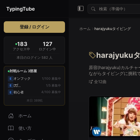
TypingTube
登録 / ログイン
ホーム
harajyukuタイピング
183
127
アクセス中
ログイン中
harajyuk
本日のログイン 582 人
原宿(harajyuku)
対戦ルーム 3部屋
ながらタイピングに挑戦
オンフック
1/100 募集中
E
全12曲
1/5 募集中
こ̛̛̛̛̛ん̓̍...
E
初心者
4/100 募集中
E
本日 389戦
ホーム
使い方