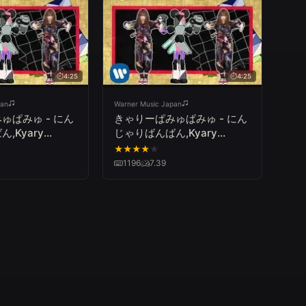
4:25
4:25
pan
Warner Music Japan
ゅぱみゅ - にん
きゃりーぱみゅぱみゅ - にん
,Kyary
じゃりばんばん,Kyary
u - Ninja Re
Pamyu Pamyu - Ninja Re
★
★
★
★
★
Bang Bang
1196
7.39