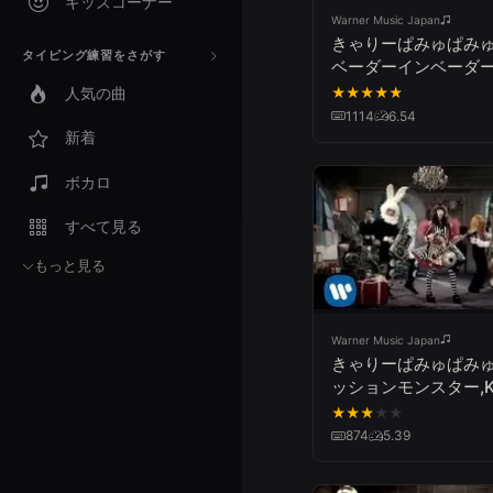
キッズコーナー
Warner Music Japan
きゃりーぱみゅぱみゅ 
タイピング練習をさがす
ベーダーインベーダー 
Kyary Pamyu Pamyu
人気の曲
★
★
★
★
★
Invader Invader
1114
6.54
新着
ボカロ
すべて見る
もっと見る
Warner Music Japan
きゃりーぱみゅぱみゅ 
ッションモンスター,Ky
Pamyu Pamyu Fash
★
★
★
★
★
Monster
874
5.39