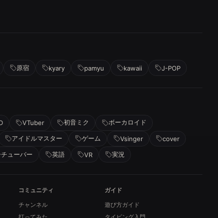
原宿
kyary
pamyu
kawaii
J-POP
初音ミク
ボーカロイド
D
VTuber
アイドルマスター
ゲーム
Vsinger
cover
ーチューバー
英語
実況
VR
コミュニティ
ガイド
チャンネル
遊び方ガイド
打ってみた
タイピング入門