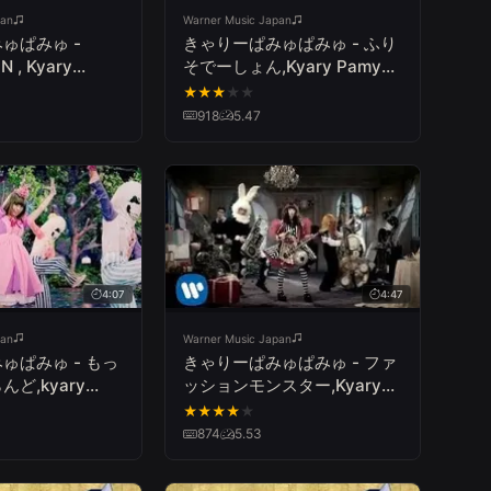
pan
Warner Music Japan
ゅぱみゅ -
きゃりーぱみゅぱみゅ - ふり
 , Kyary
そでーしょん,Kyary Pamyu
yu -
Pamyu Furisodation
★
★
★
★
★
ON
918
5.47
4:07
4:47
pan
Warner Music Japan
ゅぱみゅ - もっ
きゃりーぱみゅぱみゅ - ファ
ど,kyary
ッションモンスター,Kyary
u - Mottai-
Pamyu Pamyu Fashion
★
★
★
★
★
Monster
874
5.53