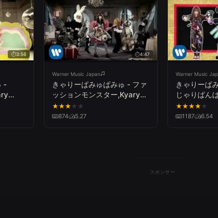
3:56
4:47
Warner Music Japan
Warner Music Ja
 -
きゃりーぱみゅぱみゅ - ファ
きゃりーぱみ
ry
ッションモンスター,Kyary
じゃりばんばん
NDY
Pamyu Pamyu Fashion
Pamyu Pamy
★
★
★
★
★
★
★
★
★
★
Monster
Bang Bang
874
5.27
1187
6.54
スポンサー