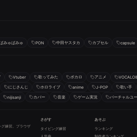
ぱみゅぱみゅ
中田ヤスタカ
カプセル
PON
capsule
V
歌ってみた
ボカロ
アニメ
Vtuber
VOCALOI
にじさんじ
ホロライブ
歌い手
anime
J-POP
カバー
音楽
ゲーム実況
バーチャルユ
nijisanji
さがす
あそぶ
ング練習。ブラウザ
タイピング練習
ランキング
人気曲
制作者ランキング