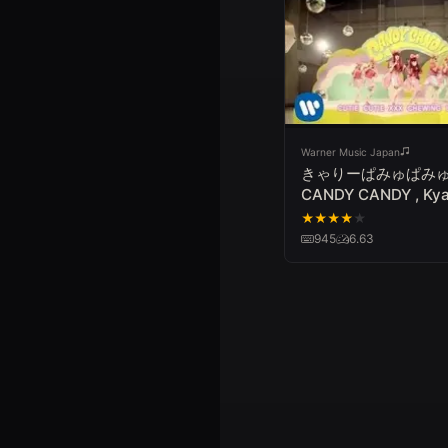
Warner Music Japan
きゃりーぱみゅぱみゅ
CANDY CANDY , Kya
Pamyu Pamyu - CA
★
★
★
★
★
CANDY
945
6.63