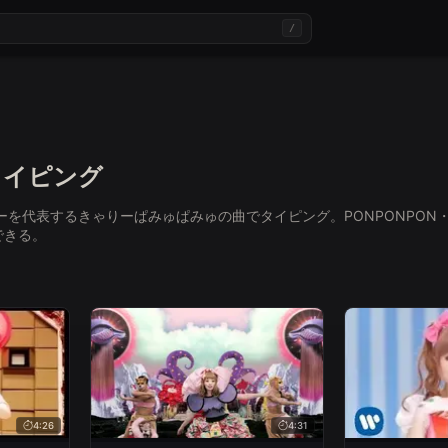
/
uタイピング
カルチャーを代表するきゃりーぱみゅぱみゅの曲でタイピング。PONPONP
できる。
4:26
4:31