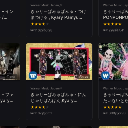
Warner Music Japan
Warner Music Ja
- イン
きゃりーぱみゅぱみゅ - つけ
きゃりーぱみ
/
まつける , Kyary Pamyu
PONPONPON
 -
Pamyu - Tsukematsukeru
Pamyu Pam
★
★
★
★
★
★
★
★
★
★
PONPONP
1162
6.28
1292
7.41
4:47
4:25
Warner Music Japan
Warner Music Ja
- ファ
きゃりーぱみゅぱみゅ - にん
きゃりーぱみ
ary
じゃりばんばん,Kyary
たいないとらん
ion
Pamyu Pamyu - Ninja Re
pamyu pamy
★
★
★
★
★
★
★
★
★
★
Bang Bang
Nightland
1187
6.51
1398
6.93