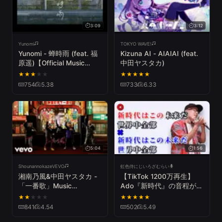
3:09
3:12
Yunomi
TOKYO WAVE!
Yunomi - 蝉時雨 (feat. 福
Kizuna AI - AIAIAI (feat.
原遥)【Official Music
中田ヤスタカ)
Video】
★
★
★
★
★
★
★
★
★
★
754
5.38
733
6.33
5:04
1:56
ShounannokazeVEVO
虹色侍にじいろざむらい
湘南乃風&中田ヤスタカ -
【TikTok 1200万再生】
「一番歌」Music
Ado『新時代』の音程が1
Video(Full Ver.)
ミリも合ってないやつ
★
★
★
★
★
★
★
★
★
★
【ONE PIECE FILM RED】
841
4.54
502
5.49
虹色侍 ずま