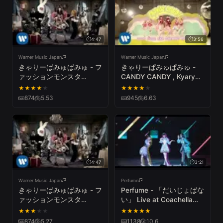
4:47
3:56
Warner Music Japan
Warner Music Japan
きゃりーぱみゅぱみゅ - フ
きゃりーぱみゅぱみゅ -
ァッションモンスタ
CANDY CANDY , Kyary
ー,Kyary Pamyu Pamyu
Pamyu Pamyu - CANDY
★
★
★
★
★
★
★
★
★
★
Fashion Monster
CANDY
874
5.53
945
6.63
4:47
3:21
Warner Music Japan
Perfume
きゃりーぱみゅぱみゅ - フ
Perfume - 「だいじょばな
ァッションモンスタ
い」 Live at Coachella
ー,Kyary Pamyu Pamyu
2019
★
★
★
★
★
★
★
★
★
★
Fashion Monster
874
5.27
1138
10.6