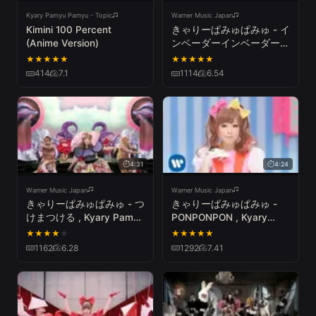
Kyary Pamyu Pamyu - Topic
Warner Music Japan
Kimini 100 Percent
きゃりーぱみゅぱみゅ - イ
(Anime Version)
ンベーダーインベーダー /
Kyary Pamyu Pamyu -
★
★
★
★
★
★
★
★
★
★
Invader Invader
414
7.1
1114
6.54
4:31
4:24
Warner Music Japan
Warner Music Japan
きゃりーぱみゅぱみゅ - つ
きゃりーぱみゅぱみゅ -
けまつける , Kyary Pamyu
PONPONPON , Kyary
Pamyu - Tsukematsukeru
Pamyu Pamyu -
★
★
★
★
★
★
★
★
★
★
PONPONPON
1162
6.28
1292
7.41