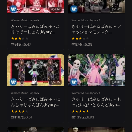
4:14
4:47
Warner Music Japan
Warner Music Japan
きゃりーぱみゅぱみゅ - ふ
きゃりーぱみゅぱみゅ - フ
りそでーしょん,Kyary
ァッションモンスタ
Pamyu Pamyu
ー,Kyary Pamyu Pamyu
★
★
★
★
★
★
★
★
★
★
Furisodation
Fashion Monster
918
5.47
874
5.39
4:25
4:07
Warner Music Japan
Warner Music Japan
きゃりーぱみゅぱみゅ - に
きゃりーぱみゅぱみゅ - も
んじゃりばんばん,Kyary
ったいないとらんど,kyary
Pamyu Pamyu - Ninja Re
pamyu pamyu - Mottai-
★
★
★
★
★
★
★
★
★
★
Bang Bang
Nightland
1187
6.51
1398
6.93