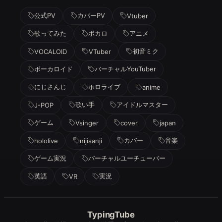
公式PV
カバーPV
Vtuber
歌ってみた
ボカロ
アニメ
初音ミク
VOCALOID
VTuber
ボーカロイド
バーチャルYouTuber
にじさんじ
ホロライブ
anime
歌い手
アイドルマスター
J-POP
ゲーム
Vsinger
cover
japan
カバー
音楽
hololive
nijisanji
ゲーム実況
バーチャルユーチューバー
英語
実況
VR
TypingTube