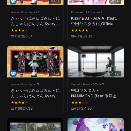
4:25
3:14
Warner Music Japan
Kizuna AI - A.I.Channel
きゃりーぱみゅぱみゅ - に
Kizuna AI - AIAIAI (feat.
んじゃりばんばん,Kyary
中田ヤスタカ)【Official
Pamyu Pamyu - Ninja Re
Music Video】
★
★
★
★
★
★
★
★
★
★
Bang Bang
1187
6.54
733
6.33
4:25
4:21
Warner Music Japan
Yasutaka Nakata Official
きゃりーぱみゅぱみゅ - に
中田ヤスタカ -
んじゃりばんばん,Kyary
NANIMONO (feat.米津玄
Pamyu Pamyu - Ninja Re
師) MV
★
★
★
★
★
★
★
★
★
★
Bang Bang
1196
7.39
757
4.96