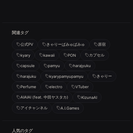
関連タグ
公式PV
きゃりーぱみゅぱみゅ
原宿
カプセル
kyary
kawaii
PON
capsule
pamyu
harajyuku
きゃりー
harajuku
kyarypamyupamyu
Perfume
electro
VTuber
AIAIAI (feat. 中田ヤスタカ)
KizunaAI
アイチャンネル
A.I.Games
人気のタグ