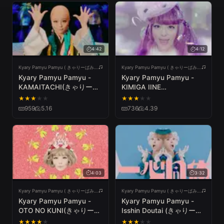
4:42
4:12
Kyary Pamyu Pamyu ( きゃりーぱみゅぱみゅ )
Kyary Pamyu Pamyu ( きゃりーぱみゅぱみゅ )
Kyary Pamyu Pamyu -
Kyary Pamyu Pamyu -
KAMAITACHI(きゃりーぱ
KIMIGA IINE
みゅぱみゅ - かまいたち)
KURETARA(きゃりーぱみ
★
★
★
★
★
★
★
★
★
★
Official Music Video
ゅぱみゅ - きみがいいねく
959
5.16
736
4.39
れたら) Official Music
Video
4:03
3:32
Kyary Pamyu Pamyu ( きゃりーぱみゅぱみゅ )
Kyary Pamyu Pamyu ( きゃりーぱみゅぱみゅ )
Kyary Pamyu Pamyu -
Kyary Pamyu Pamyu -
OTO NO KUNI(きゃりーぱ
Isshin Doutai (きゃりーぱ
みゅぱみゅ - 音ノ国)
みゅぱみゅ - 一心同体)
★
★
★
★
★
★
★
★
★
★