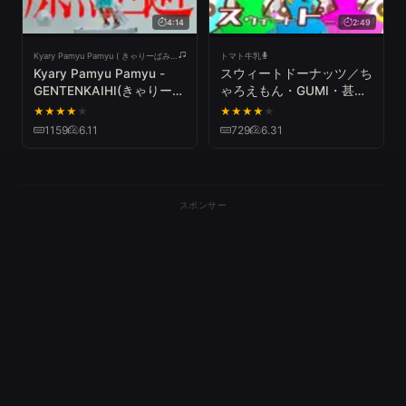
4:14
2:49
Kyary Pamyu Pamyu ( きゃりーぱみゅぱみゅ )
トマト牛乳
Kyary Pamyu Pamyu -
スウィートドーナッツ／ち
GENTENKAIHI(きゃりーぱ
ゃろえもん・GUMI・甚三
みゅぱみゅ - 原点回避)
【Perfume cover】
★
★
★
★
★
★
★
★
★
★
Official Music Video
1159
6.11
729
6.31
スポンサー