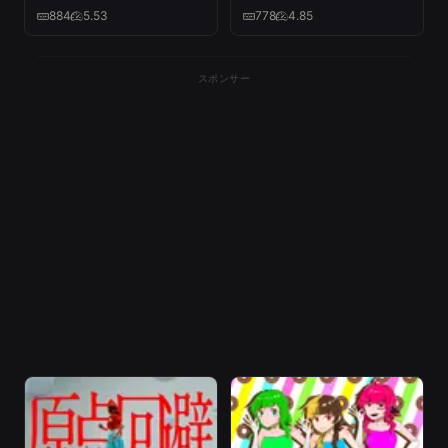
Official Music Video
Official Music Video
884
5.53
778
4.85
スポンサー