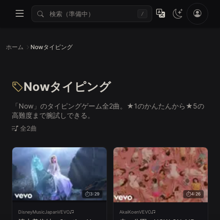
/
ホーム
Nowタイピング
Nowタイピング
「Now」のタイピングゲーム全2曲。★1のかんたんから★5の
高難度まで腕試しできる。
全2曲
3:29
4:26
DisneyMusicJapanVEVO
AkaiKoenVEVO