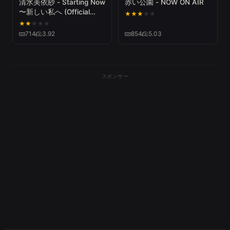
清水美依紗 - Starting Now
赤い公園 - NOW ON AIR
〜新しい私へ (Official
★
★
★
★
★
Video)
★
★
★
★
★
714
3.92
854
5.03
スポンサー