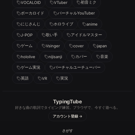
初音ミク
VOCALOID
VTuber
ボーカロイド
バーチャルYouTuber
にじさんじ
ホロライブ
anime
歌い手
アイドルマスター
J-POP
ゲーム
Vsinger
cover
japan
カバー
音楽
hololive
nijisanji
ゲーム実況
バーチャルユーチューバー
英語
実況
VR
TypingTube
好きな曲の歌詞でタイピング練習。ブラウザで、今すぐ遊べる。
アカウント登録 →
さがす