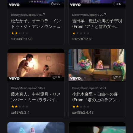
3:30
2:17
DisneyMusicJapanVEVO
DisneyMusicJapanVEVO
松たか子、オーロラ - イン
吉田羊 - 魔法の川の子守唄
トゥ・ジ・アンノウン～心
(From "アナと雪の女王
のままに (アナと雪の女王
２")
★
★
★
★
★
★
★
★
★
★
２ MV フルバージョン)
540
3.98
253
2.61
1:12
2:31
DisneyMusicJapanVEVO
DisneyMusicJapanVEVO
藤木直人、中村優月 - リメ
小此木麻里 - 自由への扉
ンバー・ミー (ララバイ・
(From『塔の上のラプンツ
バージョン)（From『リメ
ェル』)
★
★
★
★
★
★
★
★
★
★
ンバー・ミー』）
197
3.4
488
4.43