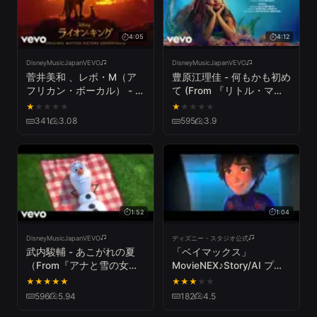
4:05
4:12
DisneyMusicJapanVEVO
DisneyMusicJapanVEVO
菅井美和 、レボ・M（ア
豊原江理佳 - 何もかも初め
フリカン・ボーカル） - サ
て (From 『リトル・マー
ークル・オブ・ライフ / ナ
メイド』／日本語版)
★
★
★
★
★
★
★
★
★
★
ー・イゴンニャマ（Audio
341
3.08
595
3.9
Only）（From『ライオ
ン・キング』）
1:52
1:04
DisneyMusicJapanVEVO
ディズニー・スタジオ公式
武内駿輔 - あこがれの夏
「ベイマックス」
（From『アナと雪の女
MovieNEX♪Story/AI プロ
王』）
モーションビデオ
★
★
★
★
★
★
★
★
★
★
596
5.94
182
4.5