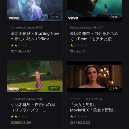
3:29
1:16
DisneyMusicJapanVEVO
DisneyMusicJapanVEVO
清水美依紗 - Starting Now
屋比久知奈 - 自分をみつめ
〜新しい私へ (Official
て（From『モアナと伝説
Video)
の海』）
★
★
★
★
★
★
★
★
★
★
714
3.92
88
1.81
1:50
3:18
DisneyMusicJapanVEVO
ディズニー・スタジオ公式
小此木麻里 - 自由への扉
「美女と野獣」
（リプライズ２）
MovieNEX「美女と野獣」
(From『塔の上のラプンツ
日本語シング・アロング版
★
★
★
★
★
★
★
★
★
★
ェル』)
259
3.94
268
2.02