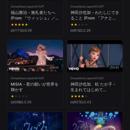
DisneyMusicJapanVEVO
DisneyMusicJapanVEVO
福山雅治 - 無礼者たちへ
神田沙也加 - わたしにでき
(From 『ウィッシュ』／日
ること (From 『アナと雪
本語版)
の女王２』)
★
★
★
★
★
★
★
★
★
★
1111
6.59
615
3.26
4:05
3:42
DisneyMusicJapanVEVO
DisneyMusicJapanVEVO
MISIA - 君の願いが世界を
神田沙也加、松 たか子 -
輝かす
生まれてはじめて
（From『アナと雪の女
★
★
★
★
★
★
★
★
★
★
王』）
598
3.06
937
5.43