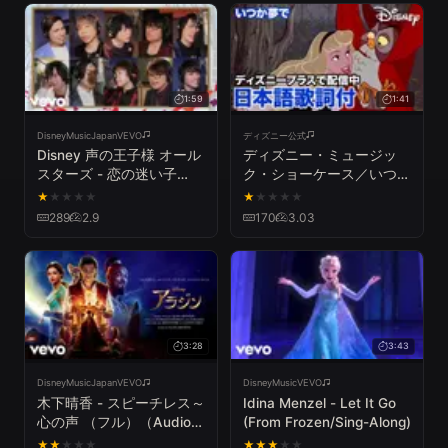
1:59
1:41
DisneyMusicJapanVEVO
ディズニー公式
Disney 声の王子様 オール
ディズニー・ミュージッ
スターズ - 恋の迷い子
ク・ショーケース／いつか
(Disney 声の王子様 オー
夢で｜ディズニープラス
★
★
★
★
★
★
★
★
★
★
ルスターズ)
289
2.9
170
3.03
3:28
3:43
DisneyMusicJapanVEVO
DisneyMusicVEVO
木下晴香 - スピーチレス～
Idina Menzel - Let It Go
心の声 （フル）（Audio
(From Frozen/Sing-Along)
Only）（From『アラジ
★
★
★
★
★
★
★
★
★
★