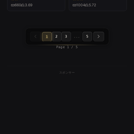
ン』）
660
3.69
1004
5.72
2
3
...
5
1
Page 1 / 5
スポンサー