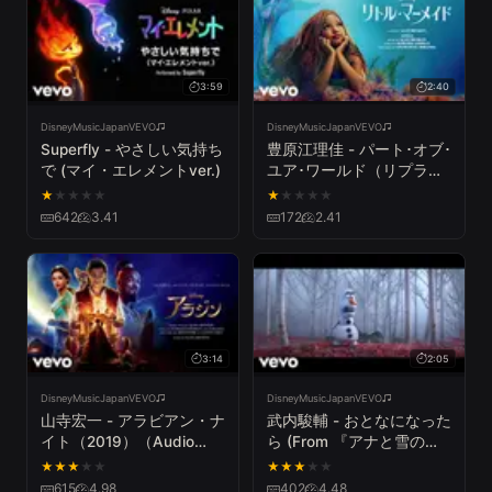
3:59
2:40
DisneyMusicJapanVEVO
DisneyMusicJapanVEVO
Superfly - やさしい気持ち
豊原江理佳 - パート･オブ･
で (マイ・エレメントver.)
ユア･ワールド（リプライ
ズ） (From 『リトル・マ
★
★
★
★
★
★
★
★
★
★
ーメイド』／日本語版)
642
3.41
172
2.41
3:14
2:05
DisneyMusicJapanVEVO
DisneyMusicJapanVEVO
山寺宏一 - アラビアン・ナ
武内駿輔 - おとなになった
イト（2019）（Audio
ら (From 『アナと雪の女
Only）（From『アラジ
王２』)
★
★
★
★
★
★
★
★
★
★
ン』）
615
4.98
402
4.48