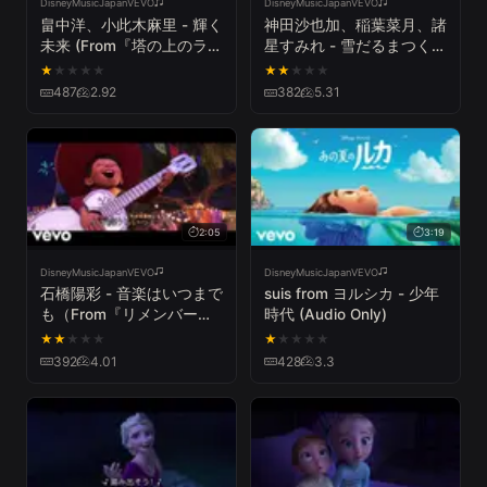
DisneyMusicJapanVEVO
DisneyMusicJapanVEVO
畠中洋、小此木麻里 - 輝く
神田沙也加、稲葉菜月、諸
未来 (From『塔の上のラプ
星すみれ - 雪だるまつくろ
ンツェル』)
う（From『アナと雪の女
★
★
★
★
★
★
★
★
★
★
王』）
487
2.92
382
5.31
2:05
3:19
DisneyMusicJapanVEVO
DisneyMusicJapanVEVO
石橋陽彩 - 音楽はいつまで
suis from ヨルシカ - 少年
も（From『リメンバー・
時代 (Audio Only)
ミー』）
★
★
★
★
★
★
★
★
★
★
392
4.01
428
3.3