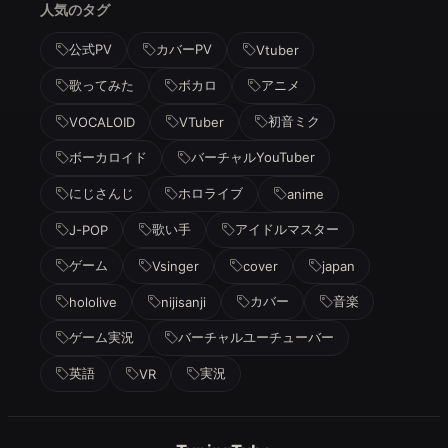
人気のタグ
公式PV
カバーPV
Vtuber
歌ってみた
ボカロ
アニメ
初音ミク
VOCALOID
VTuber
ボーカロイド
バーチャルYouTuber
にじさんじ
ホロライブ
anime
歌い手
アイドルマスター
J-POP
ゲーム
Vsinger
cover
japan
カバー
音楽
hololive
nijisanji
ゲーム実況
バーチャルユーチューバー
英語
実況
VR