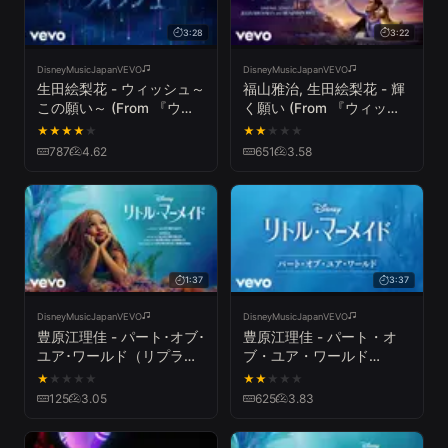
3:28
3:22
DisneyMusicJapanVEVO
DisneyMusicJapanVEVO
生田絵梨花 - ウィッシュ～
福山雅治, 生田絵梨花 - 輝
この願い～ (From 『ウィ
く願い (From 『ウィッシ
ッシュ』／日本語版リリッ
ュ』／日本語版)
★
★
★
★
★
★
★
★
★
★
クビデオ)
787
4.62
651
3.58
1:37
3:37
DisneyMusicJapanVEVO
DisneyMusicJapanVEVO
豊原江理佳 - パート･オブ･
豊原江理佳 - パート・オ
ユア･ワールド（リプライ
ブ・ユア・ワールド
ズ２） (From 『リトル・
(From 『リトル・マーメイ
★
★
★
★
★
★
★
★
★
★
マーメイド』／日本語版)
ド』／日本語版)
125
3.05
625
3.83