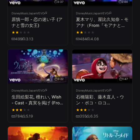
3:37
2:44
DisneyMusicJapanVEVO
DisneyMusicJapanVEVO
原慎一郎 - 恋の迷い子 (ア
夏木マリ、屋比久知奈 - モ
ナと雪の女王)
アナ（From『モアナと伝
説の海』）
★
★
★
★
★
★
★
★
★
★
499
3.13
484
4.08
3:22
1:47
DisneyMusicJapanVEVO
DisneyMusicJapanVEVO
生田絵梨花, 檀れい, Wish
石橋陽彩、藤木直人 - ウ
- Cast - 真実を掲げ (From
ン・ポコ・ロコ
『ウィッシュ』／日本語
（From『リメンバー・ミ
★
★
★
★
★
★
★
★
★
★
版)
ー』）
784
5.19
355
6.35