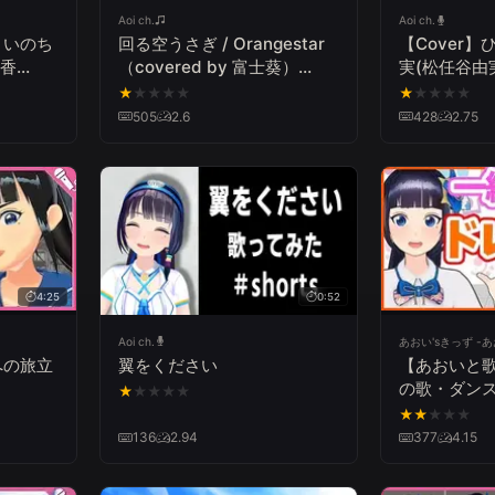
Aoi ch.
Aoi ch.
】いのち
回る空うさぎ / Orangestar
【Cover
綾香
（covered by 富士葵）
実(松任谷由実)
Series vol.7
Gumo/Yumi 
★
★
★
★
★
★
★
★
★
★
Matsuto
505
2.6
428
2.75
ura【九份】
4:25
0:52
Aoi ch.
あおい'sきっず -
への旅立
翼をください
【あおいと
の歌・ダン
★
★
★
★
★
育】
★
★
★
★
★
136
2.94
377
4.15