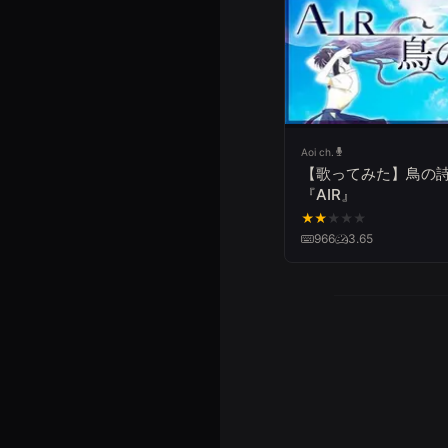
Aoi ch.
【歌ってみた】鳥の詩／
『AIR』
★
★
★
★
★
966
3.65