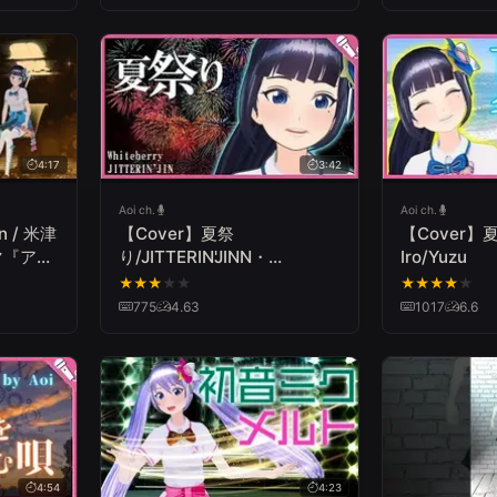
OF CAGLIOSTRO"
4:17
3:42
Aoi ch.
Aoi ch.
 / 米津
【Cover】夏祭
【Cover】夏
マ『アン
り/JITTERIN'JINN・
Iro/Yuzu
Whiteberry Natsu
★
★
★
★
★
★
★
★
★
★
Matsuri/JITTERIN'JINN.Whiteberry
775
4.63
1017
6.6
4:54
4:23