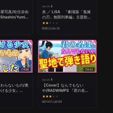
Aoi ch.
】卒業写真/松任谷由
炎 ／ LiSA 『劇場版「鬼滅
Shashin/Yumi
の刃」無限列車編』主題歌
（Covered by 富士葵）【歌
★
★
★
★
★
ってみた】
812
4.18
4:38
6:03
Aoi ch.
】変わらないもの/奥
【Cover】なんでもない
かける少女』
や/RADWIMPS 『君の名
 Mono/Oku
は。』 Nandemonaiya
★
★
★
★
★
e Girl Who
"Your Name"
1441
5.64
ugh Time"