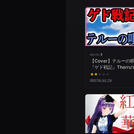
Aoi ch.
【Cover】テルーの
『ゲド戦記』Therru'
Song/Aoi Teshima "
★
★
★
★
★
from Earthsea"
578
3.29