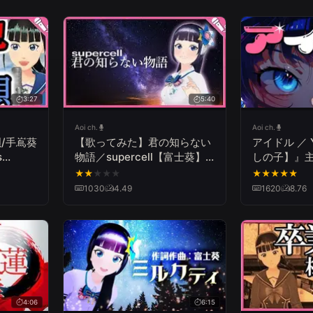
3:27
5:40
Aoi ch.
Aoi ch.
唄/手嶌葵
【歌ってみた】君の知らない
アイドル ／ 
s
物語／supercell【富士葵】
しの子】』主題
Tales
『化物語ED』
by 富士葵
★
★
★
★
★
★
★
★
★
★
1030
4.49
1620
8.76
4:06
6:15