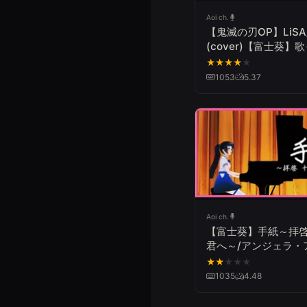
Aoi ch.
【鬼滅の刃OP】LiS
(cover)【富士葵】
た
★
★
★
★
★
1053
5.37
Aoi ch.
【富士葵】手紙～拝啓
君へ～/アンジェラ・
【歌ってみた】
★
★
★
★
★
1035
4.48