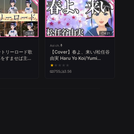
2:47
4:21
Aoi ch.
ントリーロード歌
【Cover】春よ、来い/松任谷
 耳をすませば主題
由実 Haru Yo Koi/Yumi
RY ROADS【富士
Matsutoya
★
★
★
★
★
755
3.56