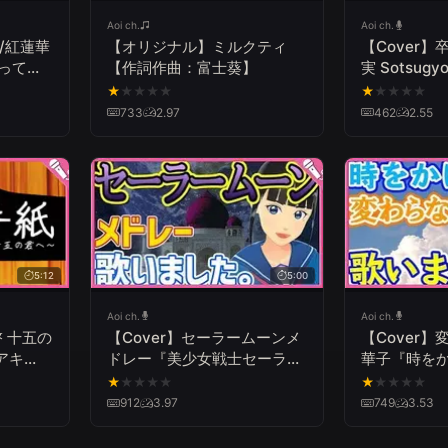
Aoi ch.
Aoi ch.
A/紅蓮華
【オリジナル】ミルクティ
【Cover
歌ってみ
【作詞作曲：富士葵】
実 Sotsugyo
Matsutoya
★
★
★
★
★
★
★
★
★
★
733
2.97
462
2.55
5:12
5:00
Aoi ch.
Aoi ch.
 十五の
【Cover】セーラームーンメ
【Cover
アキ
ドレー『美少女戦士セーラー
華子『時を
ムーン』Sailor Moon
Kawaranai
★
★
★
★
★
★
★
★
★
★
medley『Sailor Moon』
Hanako "Th
912
3.97
749
3.53
Leapt Thro