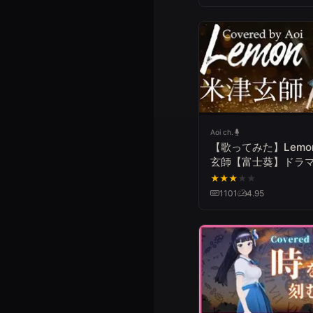
Aoi ch.
【歌ってみた】Lemon
玄師【富士葵】ドラ
ナチュラル』主題歌
★
★
★
★
★
1101
4.95