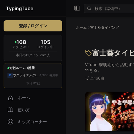
TypingTube
登録 / ログイン
ホーム
富士葵タイピング
168
105
アクセス中
ログイン中
富士葵タイ
本日のログイン 262 人
VTuber黎明期から活
対戦ルーム 1部屋
できる。
ウクライナ人の部屋
4/100 募集中
E
全168曲
本日 82戦
ホーム
使い方
キッズコーナー