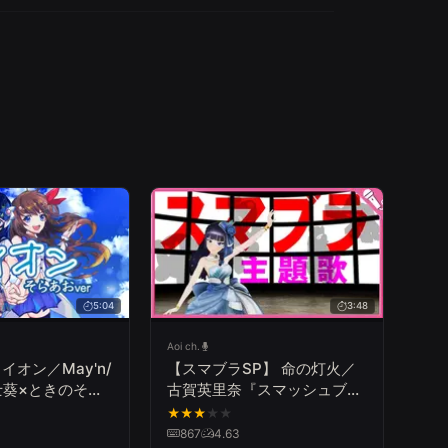
5:04
3:48
Aoi ch.
ライオン／May'n/
【スマブラSP】 命の灯火／
富士葵×ときのそら
古賀英里奈『スマッシュブラ
らあお」で歌って
ザーズ』【歌ってみた】
★
★
★
★
★
Super Smash Bros. Special
867
4.63