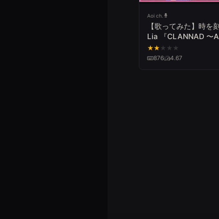
Aoi ch.
【歌ってみた】時を
Lia 『CLANNAD 〜A
STORY〜』
★
★
★
★
★
876
4.67