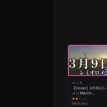
Aoi ch.
【Cover】3月9日/
メン March
9th/Remioromen
★
★
★
★
★
814
4.0