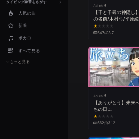
タイピング練習をさがす
Aoi ch.
【千と千尋の神隠し
人気の曲
の名前/木村弓/平原
（cover）Spirited
新着
★
★
★
★
★
Away/The Name of
547
3.7
ボカロ
Life/Yumi Kim
すべて見る
もっと見る
Aoi ch.
【ありがとう】未来
ちの日に
★
★
★
★
★
562
3.12