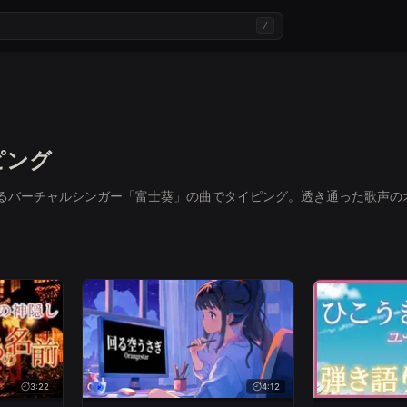
/
ピング
動するバーチャルシンガー「富士葵」の曲でタイピング。透き通った歌声
3:22
4:12