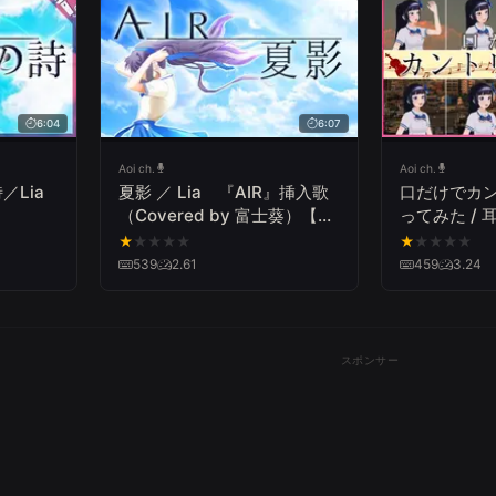
6:04
6:07
Aoi ch.
Aoi ch.
Lia
夏影 ／ Lia 『AIR』挿入歌
口だけでカ
（Covered by 富士葵）【歌
ってみた /
ってみた】
歌/COUNT
★
★
★
★
★
★
★
★
★
★
葵】
539
2.61
459
3.24
スポンサー