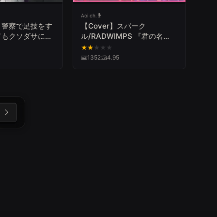
Aoi ch.
ト警察で足技をす
【Cover】スパーク
てもクソダサにな
ル/RADWIMPS 『君の名
shorts
は。』 Sparkle "Your Name"
★
★
★
★
★
1352
4.95