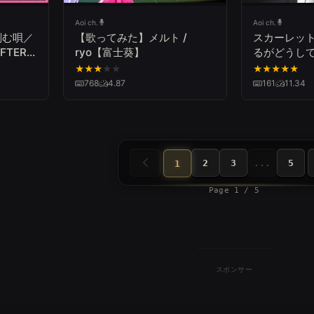
Aoi ch.
Aoi ch.
刻む唄／
【歌ってみた】メルト /
スカーレッ
FTER
ryo【富士葵】
るがどうし
る富士葵。 #
★
★
★
★
★
★
★
★
★
★
768
4.87
161
11.34
2
3
...
5
1
Page 1 / 5
スポンサー