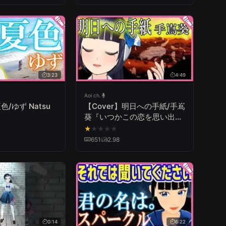
3:23
4:49
Aoi ch.
色/ゆず Natsu
【Cover】明日への手紙/手嶌
葵『いつかこの恋を思い出し
てきっと泣いてしまう』Asu
★
★
★
★
★
e no Tegami/Aoi Teshima
651
2.98
0:14
6:22