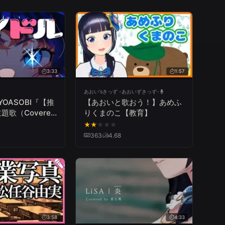
3:33
1:57
あおい'sきっず -あおいずきっず-
YOASOBI『【推
【あおいと歌おう！】あめふ
歌（Covered
りくまのこ【教育】
）【歌ってみた】
★
★
★
★
★
363
4.68
3:58
4:33