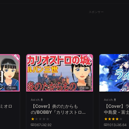
スポンサー
3:44
2:38
Aoi ch.
Aoi ch.
レミオロ
【Cover】炎のたからも
【Cover】
の/BOBBY『カリオストロの
中島愛 - 
城』Treasures of
コラボ「そ
★
★
★
★
★
★
★
★
★
★
Time/BOBBY "THE CASTLE
みた
367
2.92
1013
5.64