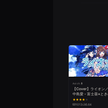
Aoi ch.
【Cover】ライオン／M
中島愛 - 富士葵×と
コラボ「そらあお」
★
★
★
★
★
みた
1013
5.64