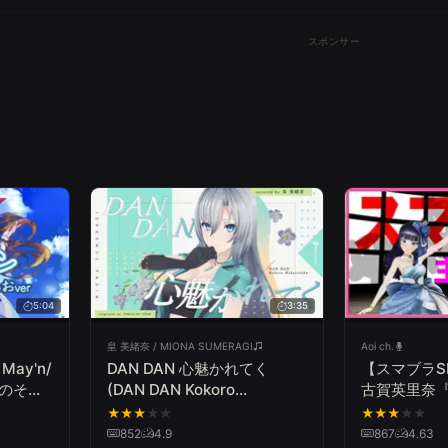
スポンサー
5:04
3:35
皇 美緒奈 / MIONA SUMERAGI
Aoi ch.
ay'n/
DAN DAN 心魅かれてく
【スマブラS
きのそら
(DAN DAN Kokoro
古賀英里奈
で歌って
Hikareteku) - FIELD OF
ザーズ』【
★
★
★
★
★
★
★
★
★
★
VIEW // covered by 皇 美緒
Super Smash
852
4.9
867
4.63