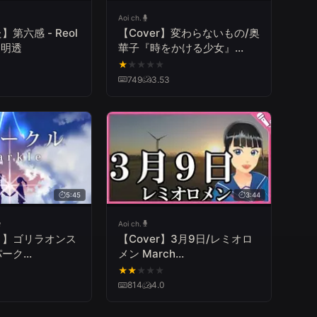
Aoi ch.
第六感 - Reol
【Cover】変わらないもの/奥
y 明透
華子『時をかける少女』
Kawaranai Mono/Oku
★
★
★
★
★
Hanako "The Girl Who
749
3.53
Leapt Through Time"
5:45
3:44
Aoi ch.
。】ゴリラオンス
【Cover】3月9日/レミオロ
パーク
メン March
MPS」
9th/Remioromen
★
★
★
★
★
814
4.0