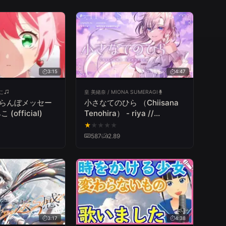
3:15
4:47
みこ
皇 美緒奈 / MIONA SUMERAGI
くらんぼメッセー
小さなてのひら （Chiisana
(official)
Tenohira） - riya //
covered by 皇 美緒奈
★
★
★
★
★
587
2.89
3:17
4:38