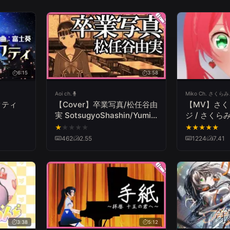
6:15
3:58
Aoi ch.
Miko Ch. さくら
クティ
【Cover】卒業写真/松任谷由
【MV】さ
】
実 SotsugyoShashin/Yumi
ジ / さくらみこ 
Matsutoya
★
★
★
★
★
★
★
★
★
★
462
2.55
1224
7.41
3:38
5:12