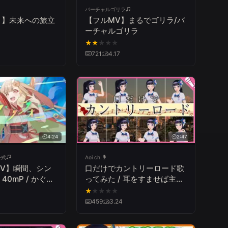
バーチャルゴリラ
う】未来への旅立
【フルMV】まるでゴリラ/バ
ーチャルゴリラ
★
★
★
★
★
721
4.17
4:24
2:47
公式
Aoi ch.
l MV】瞬間、シン
口だけでカントリーロード歌
40mP / かぐや
ってみた / 耳をすませば主題
こ) from 超かぐ
歌/COUNTRY ROADS【富士
★
★
★
★
★
葵】
459
3.24