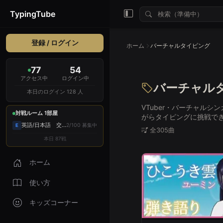
TypingTube
登録 / ログイン
ホーム
バーチャルタイピング
77
54
アクセス中
ログイン中
バーチャル
本日のログイン 128 人
VTuber・バーチャル
対戦ルーム 1部屋
がらタイピングに挑戦で
英語/日本語 交互
2/100 募集中
E
全305曲
本日 87戦
ホーム
使い方
キッズコーナー