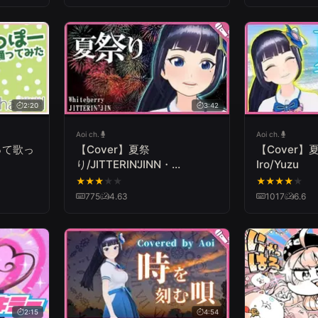
奈
2:20
3:42
Aoi ch.
Aoi ch.
って歌っ
【Cover】夏祭
【Cover】夏
り/JITTERIN'JINN・
Iro/Yuzu
Whiteberry Natsu
★
★
★
★
★
★
★
★
★
★
Matsuri/JITTERIN'JINN.Whiteberry
775
4.63
1017
6.6
2:15
4:54