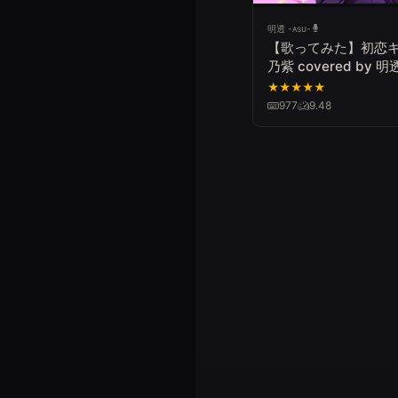
明透 -ᴀsᴜ-
【歌ってみた】初恋キ
乃紫 covered by 明
★
★
★
★
★
977
9.48