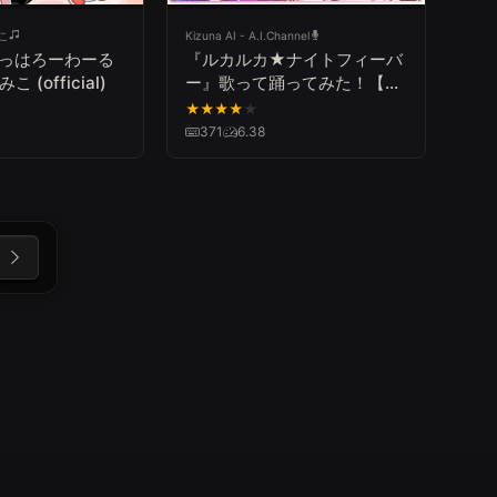
みこ
Kizuna AI - A.I.Channel
ゃっはろーわーる
『ルカルカ★ナイトフィーバ
みこ (official)
ー』歌って踊ってみた！【キ
ズナアイVer.】
★
★
★
★
★
371
6.38