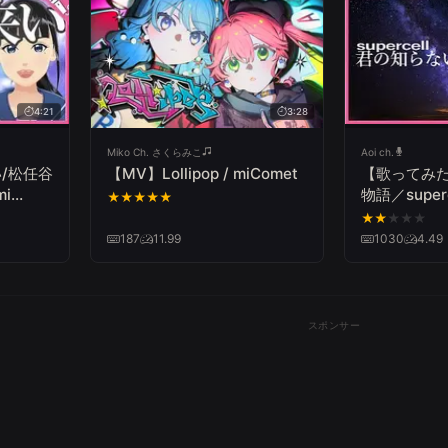
4:21
3:28
Miko Ch. さくらみこ
Aoi ch.
い/松任谷
【MV】Lollipop / miComet
【歌ってみ
mi
物語／supe
★
★
★
★
★
『化物語ED
★
★
★
★
★
187
11.99
1030
4.49
スポンサー