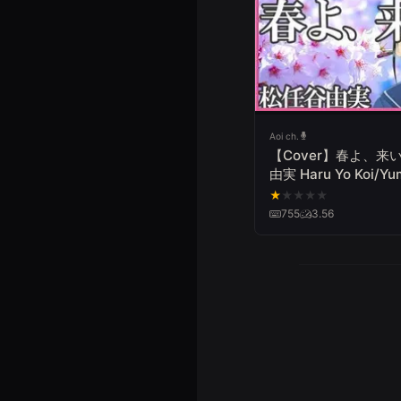
Aoi ch.
【Cover】春よ、来
由実 Haru Yo Koi/Yu
Matsutoya
★
★
★
★
★
755
3.56