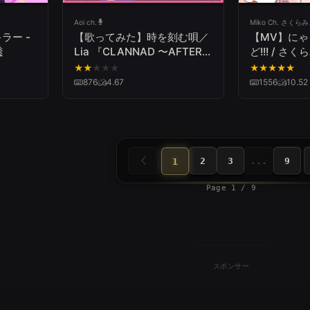
Aoi ch.
Miko Ch. さくら
ラー -
【歌ってみた】時を刻む唄／
【MV】に
透
Lia 『CLANNAD 〜AFTER
ど!!! / さくら
STORY〜』
★
★
★
★
★
★
★
★
★
★
876
4.67
1556
10.52
2
3
...
9
1
Page 1 / 9
スポンサー