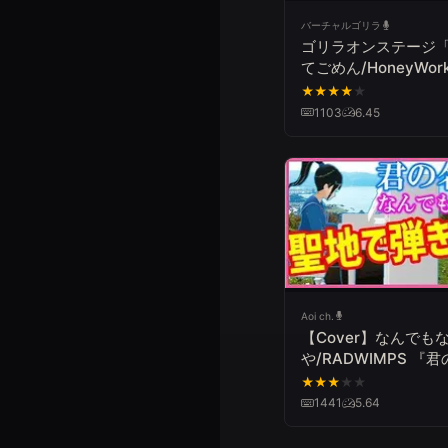
バーチャルゴリラ
ゴリラオンステージ
てごめん/HoneyWor
★
★
★
★
★
1103
6.45
Aoi ch.
【Cover】なんでも
や/RADWIMPS 『
は。』 Nandemonai
★
★
★
★
★
"Your Name"
1441
5.64