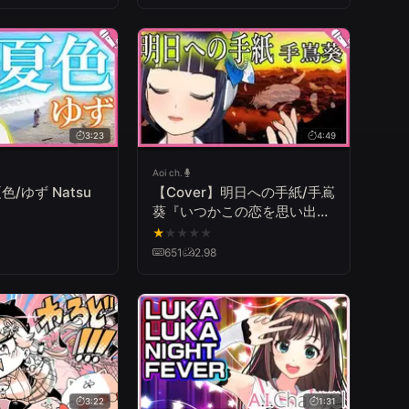
3:23
4:49
Aoi ch.
色/ゆず Natsu
【Cover】明日への手紙/手嶌
葵『いつかこの恋を思い出し
てきっと泣いてしまう』Asu
★
★
★
★
★
e no Tegami/Aoi Teshima
651
2.98
3:22
1:31