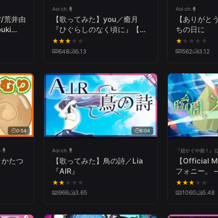
Aoi ch.
Aoi ch.
雲/荒井由
【歌ってみた】you／癒月
【ありがと
uki
『ひぐらしのなく頃に』【弾
ちの日に
mi
き語り】
★
★
★
★
★
★
★
★
★
★
語り】
648
5.13
562
3.12
0:54
6:04
-
Aoi ch.
『超かぐや姫 ! 』
】かたつ
【歌ってみた】鳥の詩／Lia
【Officia
『AIR』
フォニー。 – 
(cv.夏吉ゆう
★
★
★
★
★
★
★
★
★
★
や姫！
966
3.65
1060
5.48