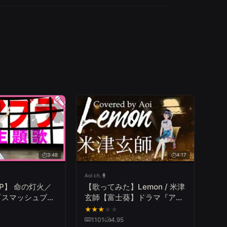
3:48
4:17
Aoi ch.
P】 命の灯火／
【歌ってみた】Lemon / 米津
『スマッシュブラ
玄師【富士葵】ドラマ『アン
歌ってみた】
ナチュラル』主題歌
★
★
★
★
★
 Bros. Special
1101
4.95