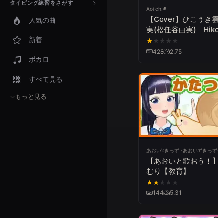
タイピング練習をさがす
Aoi ch.
【Cover】ひこうき
人気の曲
実(松任谷由実) Hiko
Gumo/Yumi Arai(Yu
新着
★
★
★
★
★
Matsutoya)【弾き
428
2.75
ボカロ
すべて見る
もっと見る
あおい'sきっず -あおいずきっず
【あおいと歌おう！
むり【教育】
★
★
★
★
★
144
5.31