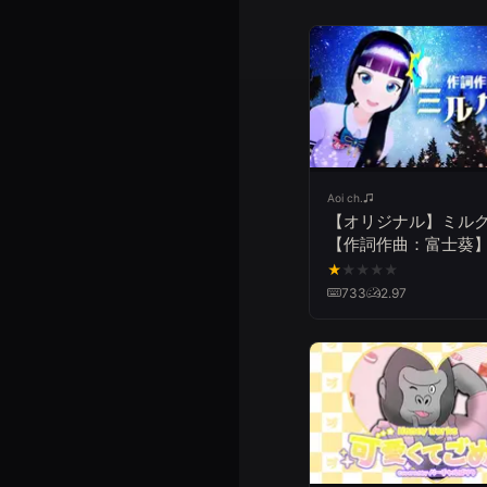
Aoi ch.
【オリジナル】ミル
【作詞作曲：富士葵
★
★
★
★
★
733
2.97