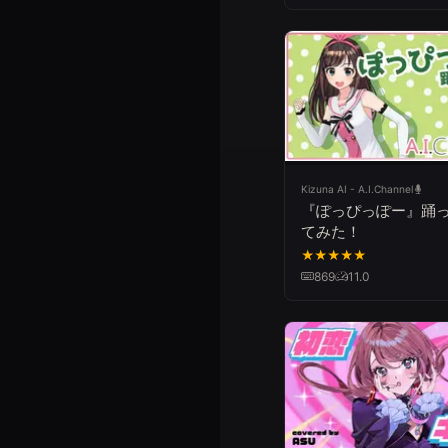
Kizuna AI - A.I.Channel
『ぽっぴっぽー』踊
てみた！
★
★
★
★
★
869
11.0