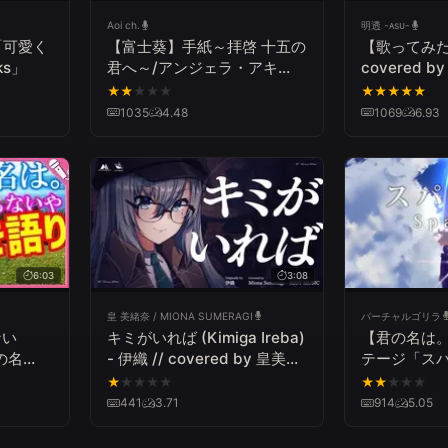
Aoi ch.
明透 -ᴀsᴜ-
「可愛く
【富士葵】手紙～拝啓 十五の
【歌ってみた】
ks」
君へ～/アンジェラ・アキ
covered b
【歌ってみた】
★
★
★
★
★
★
★
★
★
★
1035
4.48
1069
6.93
6:03
3:08
皇 美緒奈 / MIONA SUMERAGI
バーチャルゴリラ
ない
キミがいれば (Kimiga Ireba)
【君の名は
君の名
- 伊織 // covered by 皇美緒
テージ「ス
ya
奈
ル/RADWI
★
★
★
★
★
★
★
★
★
★
441
3.71
914
5.05