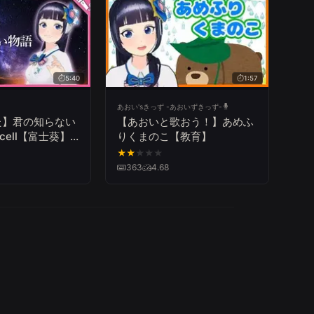
5:40
1:57
あおい'sきっず -あおいずきっず-
た】君の知らない
【あおいと歌おう！】あめふ
rcell【富士葵】
りくまのこ【教育】
』
★
★
★
★
★
363
4.68