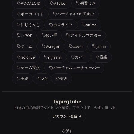
初音ミク
VOCALOID
VTuber
ボーカロイド
バーチャルYouTuber
にじさんじ
ホロライブ
anime
歌い手
アイドルマスター
J-POP
ゲーム
Vsinger
cover
japan
カバー
音楽
hololive
nijisanji
ゲーム実況
バーチャルユーチューバー
英語
実況
VR
TypingTube
好きな曲の歌詞でタイピング練習。ブラウザで、今すぐ遊べる。
アカウント登録 →
さがす