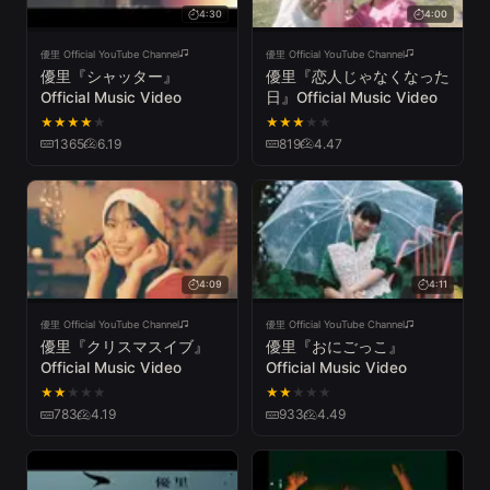
4:30
4:00
優里 Official YouTube Channel
優里 Official YouTube Channel
優里『シャッター』
優里『恋人じゃなくなった
Official Music Video
日』Official Music Video
★
★
★
★
★
★
★
★
★
★
1365
6.19
819
4.47
4:09
4:11
優里 Official YouTube Channel
優里 Official YouTube Channel
優里『クリスマスイブ』
優里『おにごっこ』
Official Music Video
Official Music Video
★
★
★
★
★
★
★
★
★
★
783
4.19
933
4.49