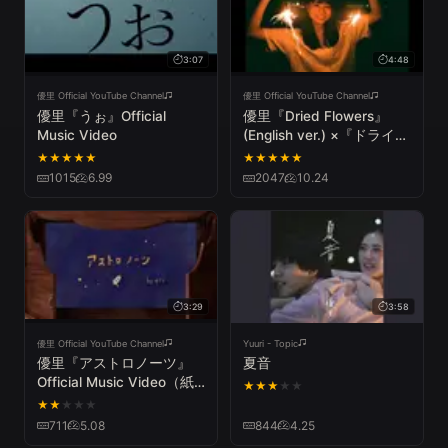
3:07
4:48
優里 Official YouTube Channel
優里 Official YouTube Channel
優里『うぉ』Official
優里『Dried Flowers』
Music Video
(English ver.) ×『ドライフ
ラワー』 -ディレクターズ
★
★
★
★
★
★
★
★
★
★
カットver.- Official Music
1015
6.99
2047
10.24
Video
3:29
3:58
優里 Official YouTube Channel
Yuuri - Topic
優里『アストロノーツ』
夏音
Official Music Video（紙
★
★
★
★
★
芝居ミュージックビデオ）
★
★
★
★
★
711
5.08
844
4.25