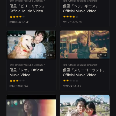
優里 Official YouTube Channel
優里 Official YouTube Channel
優里『ビリミリオン』
優里『ベテルギウス』
Official Music Video
Official Music Video
★
★
★
★
★
★
★
★
★
★
1004
5.41
1261
5.59
4:29
5:14
優里 Official YouTube Channel
優里 Official YouTube Channel
優里『レオ』Official
優里『メリーゴーランド』
Music Video
Official Music Video
★
★
★
★
★
★
★
★
★
★
955
6.04
956
4.47