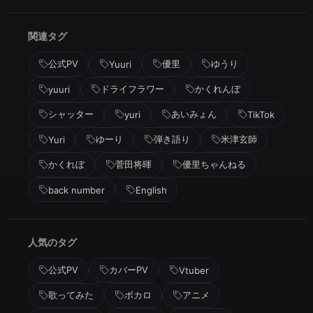
関連タグ
公式PV
優里
ゆうり
Yuuri
ドライフラワー
かくれんぼ
yuuri
シャッター
あいみょん
yuri
TikTok
ゆーり
弾き語り
米津玄師
Yuri
かくれぼ
菅田将暉
優里ちゃんねる
back number
English
人気のタグ
公式PV
カバーPV
Vtuber
歌ってみた
ボカロ
アニメ