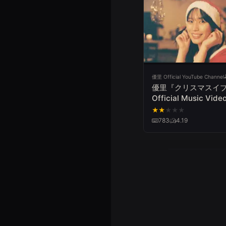
優里 Official YouTube Channel
優里『クリスマスイ
Official Music Vide
★
★
★
★
★
783
4.19