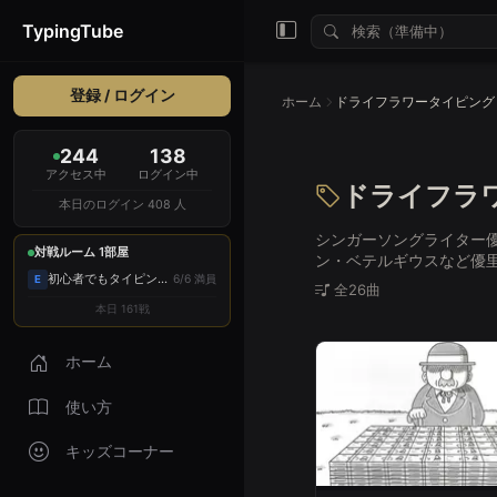
TypingTube
登録 / ログイン
ホーム
ドライフラワータイピング
244
138
アクセス中
ログイン中
ドライフラ
本日のログイン 408 人
シンガーソングライター
対戦ルーム 1部屋
ン・ベテルギウスなど優
初心者でもタイピン...
6/6 満員
E
全26曲
本日 161戦
ホーム
使い方
キッズコーナー