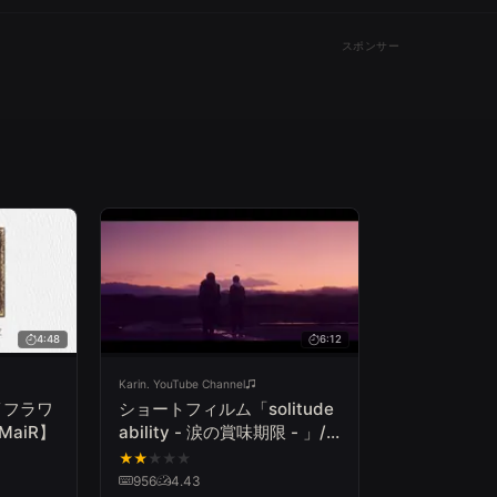
スポンサー
4:48
6:12
Karin. YouTube Channel
イフラワ
ショートフィルム「solitude
 MaiR】
ability - 涙の賞味期限 - 」/
枝優花 × 伊藤万理華 × Karin.
★
★
★
★
★
956
4.43