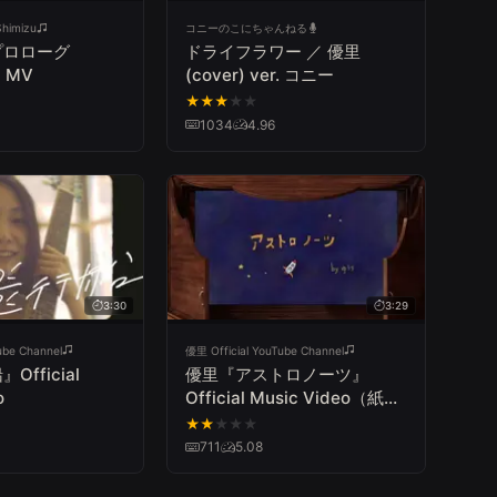
himizu
コニーのこにちゃんねる
プロローグ
ドライフラワー ／ 優里
r』MV
(cover) ver. コニー
★
★
★
★
★
1034
4.96
3:30
3:29
ube Channel
優里 Official YouTube Channel
fficial
優里『アストロノーツ』
o
Official Music Video（紙芝
居ミュージックビデオ）
★
★
★
★
★
711
5.08