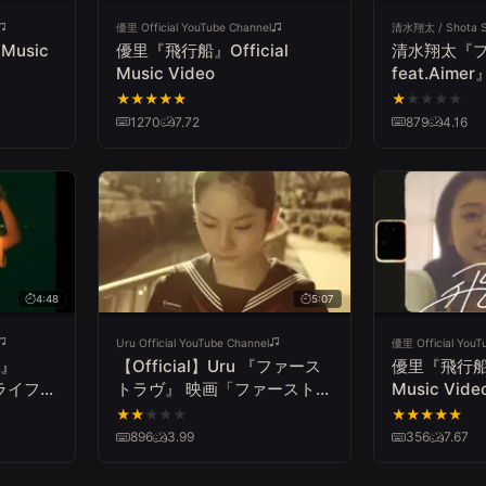
優里 Official YouTube Channel
清水翔太 / Shota S
Music
優里『飛行船』Official
清水翔太『
Music Video
feat.Aime
★
★
★
★
★
★
★
★
★
★
1270
7.72
879
4.16
4:48
5:07
Uru Official YouTube Channel
優里 Official YouT
s』
【Official】Uru 『ファース
優里『飛行船』O
『ドライフラ
トラヴ』 映画「ファーストラ
Music Vide
ーズカッ
ヴ」主題歌
★
★
★
★
★
★
★
★
★
★
ic
896
3.99
356
7.67