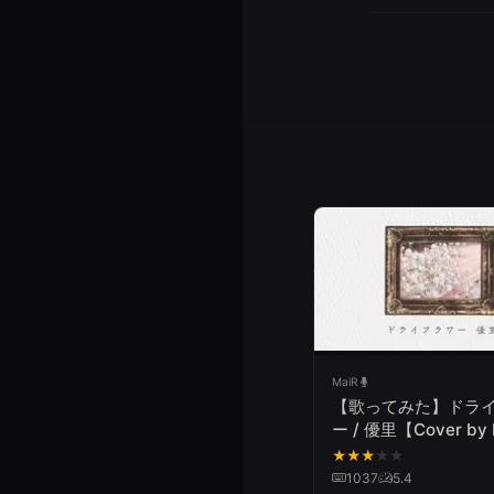
MaiR
【歌ってみた】ドラ
ー / 優里【Cover by
★
★
★
★
★
1037
5.4