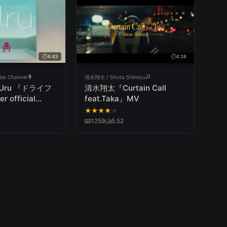
4:43
4:26
ube Channel
清水翔太 / Shota Shimizu
l】Uru 『ドライフ
清水翔太『Curtain Call
 official
feat.Taka』MV
★
★
★
★
★
1259
5.52