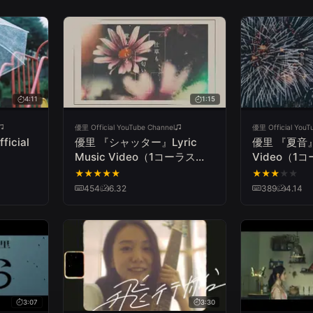
4:11
1:15
優里 Official YouTube Channel
優里 Official YouT
cial
優里 『シャッター』Lyric
優里 『夏音』L
Music Video（1コーラス
Video（1コ
ver.）
★
★
★
★
★
★
★
★
★
★
454
6.32
389
4.14
3:07
3:30