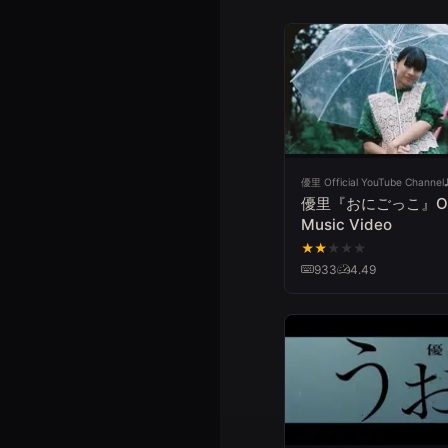
優里 Official YouTube Channel
優里『おにごっこ』Offi
Music Video
★
★
★
★
★
933
4.49