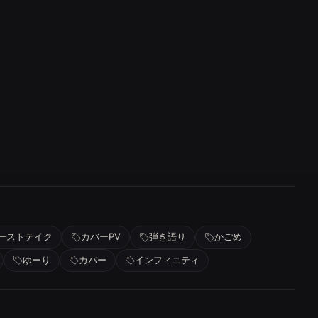
ーストテイク
カバーPV
弾き語り
かごめ
ゆーり
カバー
インフィニティ