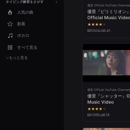
タイピング練習をさがす
優里 Official YouTube Channel
優里『ビリミリオン
人気の曲
Official Music Vide
新着
★
★
★
★
★
1004
5.41
ボカロ
すべて見る
もっと見る
優里 Official YouTube Channel
優里『シャッター』Offi
Music Video
★
★
★
★
★
1365
6.19