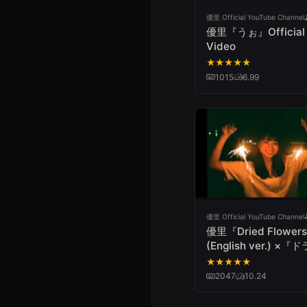
優里 Official YouTube Channel
優里『うぉ』Official 
Video
★
★
★
★
★
1015
6.99
優里 Official YouTube Channel
優里『Dried Flower
(English ver.) ×
ワー』 -ディレクタ
★
★
★
★
★
トver.- Official Mus
2047
10.24
Video