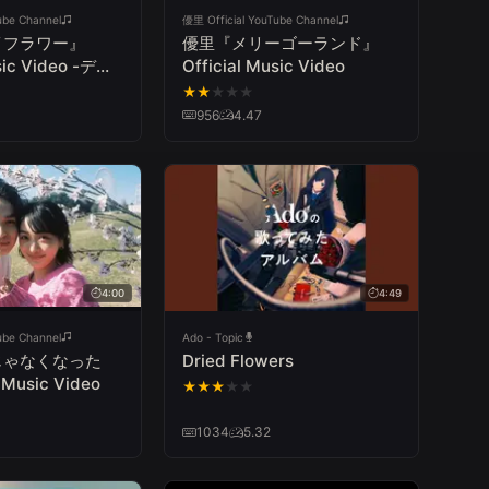
ube Channel
優里 Official YouTube Channel
イフラワー』
優里『メリーゴーランド』
usic Video -ディ
Official Music Video
トver.-
★
★
★
★
★
956
4.47
4:00
4:49
ube Channel
Ado - Topic
じゃなくなった
Dried Flowers
 Music Video
★
★
★
★
★
1034
5.32