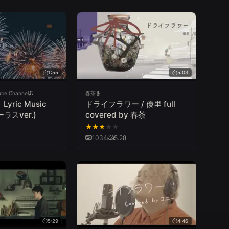
1:55
5:03
ube Channel
春茶
yric Music
ドライフラワー / 優里 full
ーラスver.)
covered by 春茶
★
★
★
★
★
1034
5.28
5:29
4:46