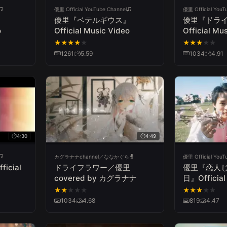
優里 Official YouTube Channel
優里 Official YouT
』
優里『ベテルギウス』
優里『ドラ
o
Official Music Video
Official M
レクターズカッ
★
★
★
★
★
★
★
★
★
★
1261
5.59
1034
4.91
4:30
4:49
カグラナナchannel／ななかぐら
優里 Official YouT
cial
ドライフラワー／優里
優里『恋人
covered by カグラナナ
日』Official
★
★
★
★
★
★
★
★
★
★
1034
4.68
819
4.47