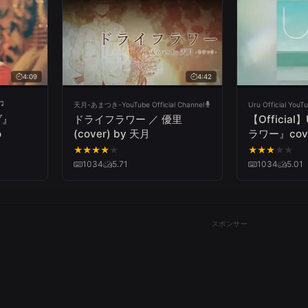
4:09
4:42
天月-あまつき-YouTube Official Channel
Uru Official YouT
ブ』
ドライフラワー ／ 優里
【Officia
o
(cover) by 天月
ラワー』cover
audio
★
★
★
★
★
★
★
★
★
★
1034
5.71
1034
5.01
スポンサー