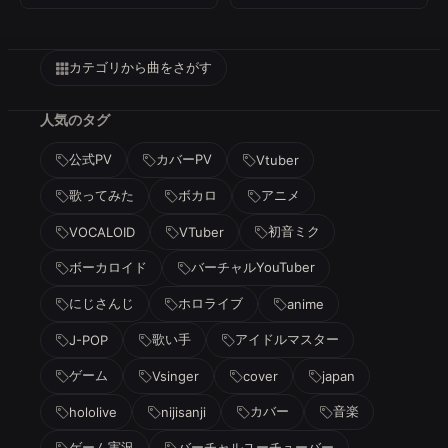
カテゴリから曲をさがす
人気のタグ
公式PV
カバーPV
Vtuber
歌ってみた
ボカロ
アニメ
初音ミク
VOCALOID
VTuber
ボーカロイド
バーチャルYouTuber
にじさんじ
ホロライブ
anime
歌い手
アイドルマスター
J-POP
ゲーム
Vsinger
cover
japan
カバー
音楽
hololive
nijisanji
ゲーム実況
バーチャルユーチューバー