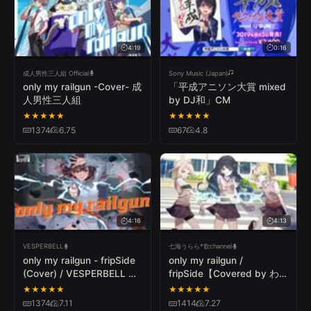
4:19
0:16
成人男性三人組 Official
Sony Music (Japan)
only my railgun -Cover- 成
「平成アニソン大賞 mixed
人男性三人組
by DJ和」CM
★
★
★
★
★
★
★
★
★
★
1374
6.75
67
4.8
4:16
4:13
VESPERBELL
七海うらら*歌channel
only my railgun - fripSide
only my railgun /
(Cover) / VESPERBELL カ
fripSide【Covered by わ
スカ
かばやし×七海うらら×つ
★
★
★
★
★
★
★
★
★
★
ぐ】
1374
7.11
1414
7.27