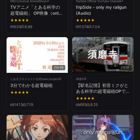
NBCUniversal Anime/Music
fripSide Official YouTube Channel
TVアニメ「とある科学の
fripSide - only my railgun
超電磁砲」 OP映像（only
(Audio)
my railgun／ fripSide）
★
★
★
★
★
★
★
★
★
★
【NBCユニバーサル
535
6.89
1374
7.04
すべて
日本語
한국어
ไทย
English
Español
Anime✕Music30周年記念
OP/ED毎日投稿企画】
简体中文
Русский
Tiếng Việt
Deutsch
Français
すべて
公式PV
カバー
3:50
1:31
とあるプロジェクト公式toaru.project
環境P
3分でわかる超電磁砲
【駅名記憶】初音ミクがと
ある科学の超電磁砲OPで
★
★
★
★
★
阪神梅田～山陽姫路までの
★
★
★
★
★
駅名を歌います。
1413
7.19
693
9.25