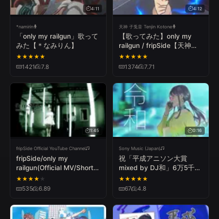
4:11
4:12
*namirin
天神 子兎音 Tenjin Kotone
「only my railgun」歌って
【歌ってみた】only my
みた【＊なみりん】
railgun / fripSide【天神子
兎音cover】
★
★
★
★
★
★
★
★
★
★
1421
7.8
1374
7.71
1:45
0:16
fripSide Official YouTube Channel
Sony Music (Japan)
fripSide/only my
祝「平成アニソン大賞
railgun(Official MV/Short
mixed by DJ和」6万5千枚
ver.)＊TVアニメ『とある
突破記念！田中将賀先生描
★
★
★
★
★
★
★
★
★
★
科学の超電磁砲』OPテー
きおろしアナザージャケッ
535
6.89
67
4.8
マ
トver. 新CM