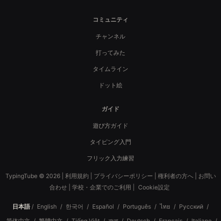
コミュニティ
チャンネル
打ってみた
タイムライン
ドット絵
ガイド
遊び方ガイド
タイピング入門
フリック入力練習
TypingTube © 2026 |
利用規約
|
プライバシーポリシー
|
権利者の方へ
|
お問い
合わせ
|
学校・企業でのご利用
|
Cookie設定
日本語
/
English
/
한국어
/
Español
/
Português
/
ไทย
/
Русский
/
简体中文
/
繁體中文
/
Tiếng Việt
/
বাংলা
/
Deutsch
/
Français
/
Italiano
/