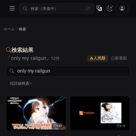
/
ホーム
検索
検索結果
「only my railgun」
12件
人気順
新着順
詳細検索
すべて
Lv.1
Lv.2
Lv.3
Lv.4
Lv.5
1:31
4:15
すべて
〜1分
1〜2分
2〜4分
4分〜