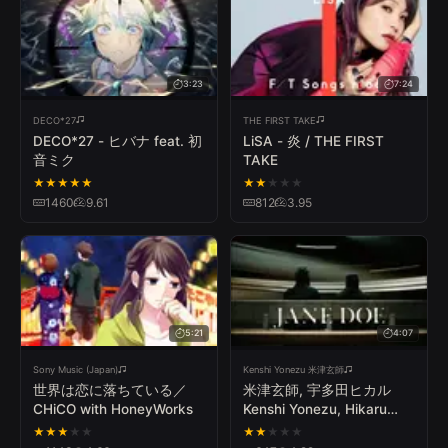
3:23
7:24
DECO*27
THE FIRST TAKE
DECO*27 - ヒバナ feat. 初
LiSA - 炎 / THE FIRST
音ミク
TAKE
★
★
★
★
★
★
★
★
★
★
1460
9.61
812
3.95
5:21
4:07
Sony Music (Japan)
Kenshi Yonezu 米津玄師
世界は恋に落ちている／
米津玄師, 宇多田ヒカル
CHiCO with HoneyWorks
Kenshi Yonezu, Hikaru
Utada - JANE DOE
★
★
★
★
★
★
★
★
★
★