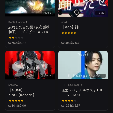
3:58
3:29
DAZBEE official
Ado
忘れじの言の葉 (安次嶺希
【Ado】踊
和子) ／ダズビー COVER
★
★
★
★
★
★
★
★
★
★
760
4.83
984
7.63
2:15
4:30
Kanaria
THE FIRST TAKE
【GUMI】
優里 - ベテルギウス / THE
KING【Kanaria】
FIRST TAKE
★
★
★
★
★
★
★
★
★
★
801
9.09
1263
5.57