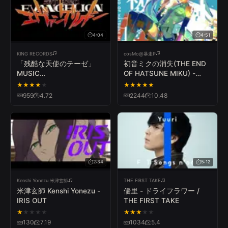
4:04
4:51
KING RECORDS
cosMo@暴走P
「残酷な天使のテーゼ」
初音ミクの消失(THE END
MUSIC
OF HATSUNE MIKU) -
VIDEO（HDver.）/Zankoku
cosMo＠暴走P
★
★
★
★
★
★
★
★
★
★
na Tenshi no Te-ze“The
959
4.72
2244
10.48
Cruel Angel's Thesis”
2:34
5:12
Kenshi Yonezu 米津玄師
THE FIRST TAKE
米津玄師 Kenshi Yonezu -
優里 - ドライフラワー /
IRIS OUT
THE FIRST TAKE
★
★
★
★
★
★
★
★
★
★
130
7.19
1034
5.4