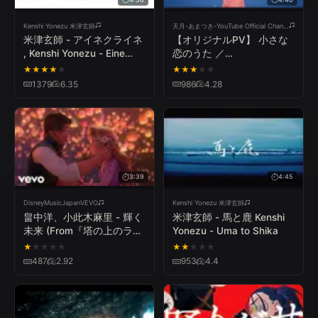
Kenshi Yonezu 米津玄師
天月-あまつき-YouTube Official Channel
米津玄師 - アイネクライネ
【オリジナルPV】 小さな
, Kenshi Yonezu - Eine
恋のうた ／
Kleine
MONGOL800(cover) by天
★
★
★
★
★
★
★
★
★
★
月
1379
6.35
986
4.28
3:39
4:45
DisneyMusicJapanVEVO
Kenshi Yonezu 米津玄師
畠中洋、小此木麻里 - 輝く
米津玄師 - 馬と鹿 Kenshi
未来 (From『塔の上のラプ
Yonezu - Uma to Shika
ンツェル』)
★
★
★
★
★
★
★
★
★
★
487
2.92
953
4.4