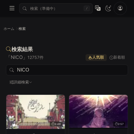
/
ホーム
検索
検索結果
「NICO」
12757件
人気順
新着順
詳細検索
すべて
Lv.1
Lv.2
Lv.3
Lv.4
Lv.5
3:49
2:57
すべて
〜1分
1〜2分
2〜4分
4分〜