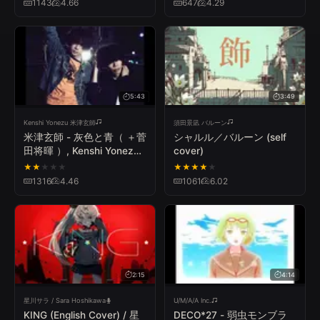
1143
4.66
647
4.29
5:43
3:49
Kenshi Yonezu 米津玄師
須田景凪 バルーン
米津玄師 - 灰色と青（ ＋菅
シャルル／バルーン (self
田将暉 ）, Kenshi Yonezu -
cover)
Haiirotoao（+Masaki
★
★
★
★
★
★
★
★
★
★
Suda)
1316
4.46
1061
6.02
2:15
4:14
星川サラ / Sara Hoshikawa
U/M/A/A Inc.
KING (English Cover) / 星
DECO*27 - 弱虫モンブラ