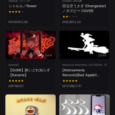
須田景凪 バルーン
DAZBEE official
シャルル／flower
回る空うさぎ (Orangestar)
／ダズビー COVER
★
★
★
★
★
★
★
★
★
★
1061
5.96
505
3.54
すべて
日本語
한국어
ไทย
English
Español
简体中文
Русский
Tiếng Việt
Deutsch
Français
すべて
公式PV
カバー
2:15
3:53
Kanaria
Masayoshi Minoshima / ALSTROEMERIA RECORDS
【GUMI】酔いどれ知らず
[Alstroemeria
【Kanaria】
Records]Bad Apple!!
feat.nomico(Shadow
★
★
★
★
★
★
★
★
★
★
Animation Version)
674
6.1
1238
7.41
[ACVS.008_Tr.00]