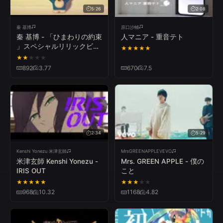
5:26
2:08
秦 基博
原口沙輔
秦 基博 - 「ひまわりの約束
人マニア - 重音テト
」スペシャルリリックビデ
★
★
★
★
★
オ（コエカタマリン Ver.）
★
★
★
★
★
892
3.77
670
7.5
2:34
5:29
Kenshi Yonezu 米津玄師
MrsGREENAPPLEVEVO
米津玄師 Kenshi Yonezu -
Mrs. GREEN APPLE - 僕の
IRIS OUT
こと
★
★
★
★
★
★
★
★
★
★
968
10.32
1168
4.82