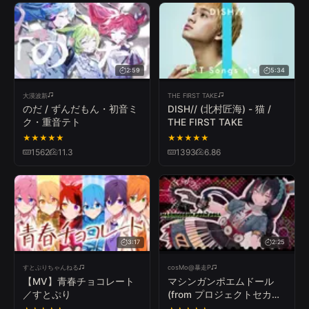
2:59
5:34
大漠波新
THE FIRST TAKE
のだ / ずんだもん・初音ミ
DISH// (北村匠海) - 猫 /
ク・重音テト
THE FIRST TAKE
★
★
★
★
★
★
★
★
★
★
1562
11.3
1393
6.86
3:17
2:25
すとぷりちゃんねる
cosMo@暴走P
【MV】青春チョコレート
マシンガンポエムドール
／すとぷり
(from プロジェクトセカイ)
- cosMo＠暴走P feat. 初音