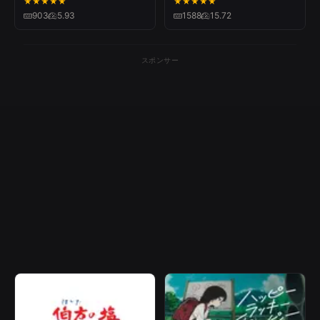
★
★
★
★
★
★
★
★
★
★
ミク
903
5.93
1588
15.72
スポンサー