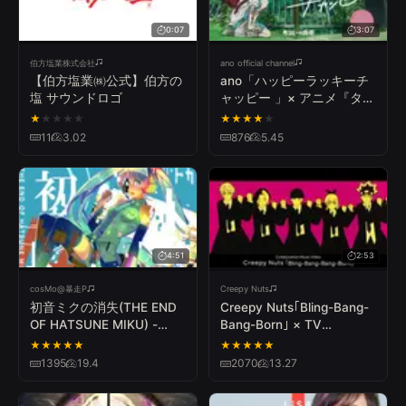
0:07
3:07
伯方塩業株式会社
ano official channel
【伯方塩業㈱公式】伯方の
ano「ハッピーラッキーチ
塩 サウンドロゴ
ャッピー 」× アニメ『タコ
ピーの原罪』Collaboration
★
★
★
★
★
★
★
★
★
★
Music Video
11
3.02
876
5.45
4:51
2:53
cosMo@暴走P
Creepy Nuts
初音ミクの消失(THE END
Creepy Nuts｢Bling-Bang-
OF HATSUNE MIKU) -
Bang-Born｣ × TV
cosMo＠暴走P
Anime｢マッシュル-
★
★
★
★
★
★
★
★
★
★
MASHLE-｣ Collaboration
1395
19.4
2070
13.27
Music Video #BBBBダンス