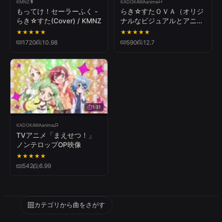
KMNZ
KADOKAWAanime
もってけ！セーラーふく -
らき☆すたＯＶＡ（オリジ
らき☆すた(Cover) / KMNZ
ナルなビジュアルとアニメ
ーション）PV ＜その２＞
★
★
★
★
★
★
★
★
★
★
1720
10.98
590
12.7
すべて
日本語
한국어
ไทย
English
Español
简体中文
Русский
Tiếng Việt
Deutsch
Français
すべて
公式PV
カバー
1:31
KADOKAWAanime
TVアニメ「まえせつ！」
ノンテロップOP映像
★
★
★
★
★
542
6.99
カテゴリから曲をさがす