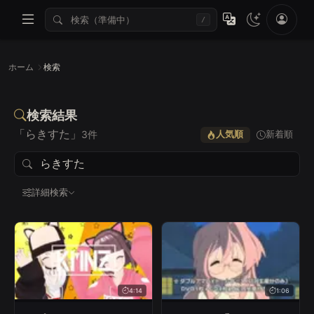
/
ホーム
検索
検索結果
「らきすた」
3件
人気順
新着順
詳細検索
すべて
Lv.1
Lv.2
Lv.3
Lv.4
Lv.5
4:14
1:06
すべて
〜1分
1〜2分
2〜4分
4分〜