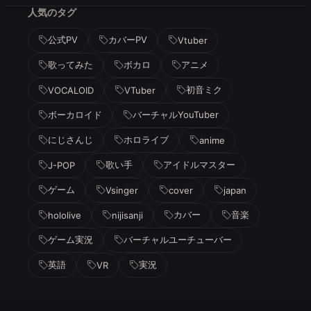
人気のタグ
公式PV
カバーPV
Vtuber
歌ってみた
ボカロ
アニメ
初音ミク
VOCALOID
VTuber
ボーカロイド
バーチャルYouTuber
にじさんじ
ホロライブ
anime
歌い手
アイドルマスター
J-POP
ゲーム
Vsinger
cover
japan
カバー
音楽
hololive
nijisanji
ゲーム実況
バーチャルユーチューバー
英語
実況
VR