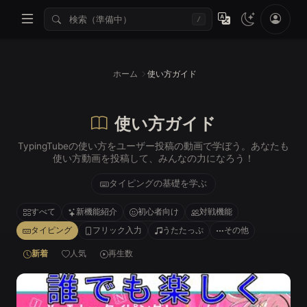
/
ホーム
使い方ガイド
使い方ガイド
TypingTubeの使い方をユーザー投稿の動画で学ぼう。あなたも
使い方動画を投稿して、みんなの力になろう！
タイピングの基礎を学ぶ
すべて
新機能紹介
初心者向け
対戦機能
タイピング
フリック入力
うたたっぷ
その他
新着
人気
再生数