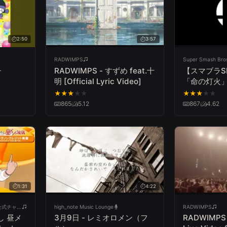
2:50
3:57
RADWIMPS
Super Smash Bro
チ
RADWIMPS - すずめ feat.十
【スマブラS
明 [Official Lyric Video]
「命の灯火
★
★
★
★
★
★
★
★
★
★
865
5.12
867
4.62
1:31
4:22
【アニメ】クレヨンしんちゃん公式チャンネル
high_note Music Lounge
RADWIMPS
し 昼メ
3月9日 - レミオロメン（フ
RADWIMPS -