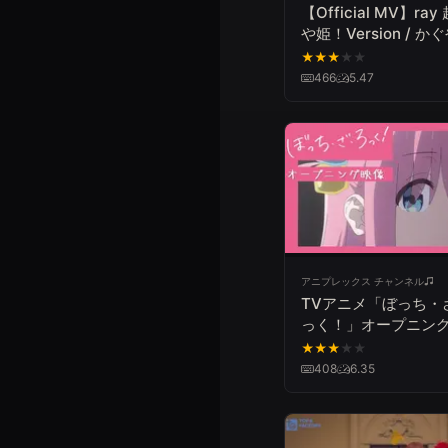
【Official MV】ra
や姫！Version / かぐや
夏吉ゆうこ)、月見ヤ
★
★
★
★
★
(cv.早見沙織) from
466
5.47
や姫 ！
アニプレックス チャンネル
TVアニメ「ぼっち・
っく！」オープニング
「青春コンプレックス
★
★
★
★
★
束バンド
408
6.35