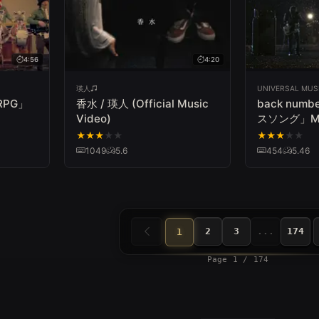
4:56
4:20
瑛人
UNIVERSAL MUS
「RPG」
香水 / 瑛人 (Official Music
back num
Video)
スソング」Mus
★
★
★
★
★
★
★
★
★
★
1049
5.6
454
5.46
2
3
...
174
1
Page 1 / 174