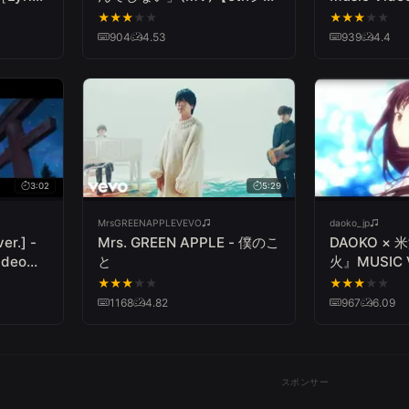
グル】 (1992年) Noriyuki
★
★
★
★
★
★
★
★
★
★
Makihara/Mo Koinante
904
4.53
939
4.4
Shinai
3:02
5:29
MrsGREENAPPLEVEVO
daoko_jp
r.] -
Mrs. GREEN APPLE - 僕のこ
DAOKO ×
ideo
と
火』MUSIC 
 new
★
★
★
★
★
★
★
★
★
★
初回盤
1168
4.82
967
6.09
スポンサー