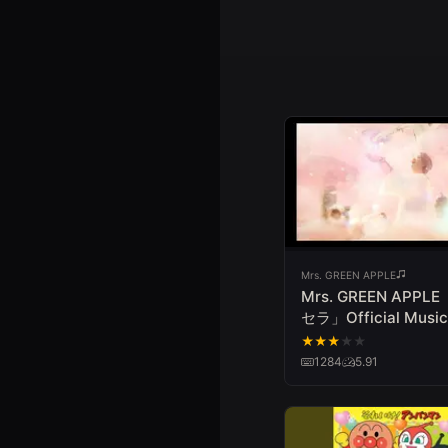
Mrs. GREEN APPLE
Mrs. GREEN APP
セラ」Official Music
★
★
★
★
★
1284
5.91