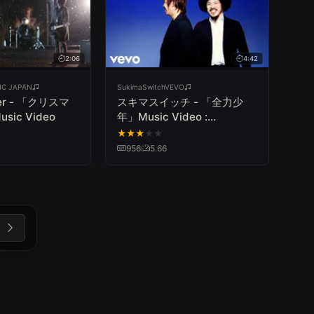
2:06
4:42
IC JAPAN
SukimaSwitchVEVO
ber - 「クリスマ
スキマスイッチ - 「全力少
ic Video
年」Music Video :
SUKIMASWITCH /
★
★
★
★
★
ZENRYOKU SHOUNEN
956
5.66
Music Video