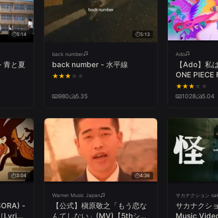
5:14
5:13
back number
Ado
 - 青と夏
back number - 水平線
【Ado】私は
ONE PIECE 
★
★
★
★
★
★
★
★
★
★
980
5.35
1028
5.04
3:04
4:36
Warner Music Japan
サカナクション saka
ORA) -
【公式】槇原敬之「もう恋な
サカナクション
［Lyric
んてしない」(MV)【5thシン
Music Vide