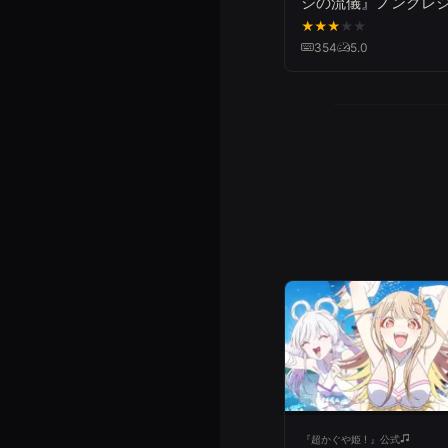
シの流儀』ノンクレ
ープニング映像｜Me
★
★
★
★
★
Shinnosuke「ごは
354
5.0
ヨ」
『超かぐや姫 ! 』公式