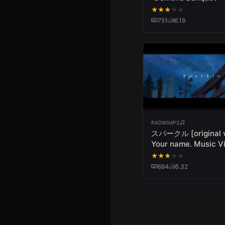
Video］
★
★
★
★
★
751
6.19
RADWIMPS
スパークル [original ve
Your name. Music V
edition- 予告編 from
★
★
★
★
★
album「人間開花」
684
5.32
DVD