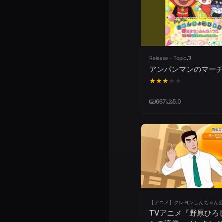
Release - Topic
アンパンマンのマー
★
★
★
★
★
667
5.0
TVアニメ『野原ひろ