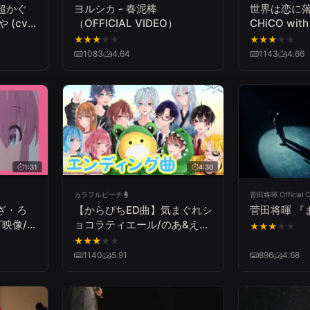
y 超かぐ
ヨルシカ - 春泥棒
世界は恋に
 (cv.
（OFFICIAL VIDEO）
CHiCO with
チヨ
★
★
★
★
★
★
★
★
★
★
 #超かぐ
1083
4.64
1143
4.66
1:31
4:30
カラフルピーチ
菅田将暉 Official C
ざ・ろ
【からぴちED曲】気まぐれシ
菅田将暉 『
映像/
ョコラティエール/のあ&えと
★
★
★
★
★
」#結
歌ってみた
★
★
★
★
★
1140
5.91
896
4.68