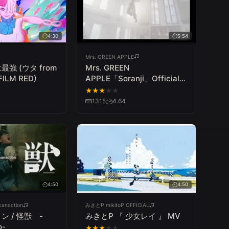
4:30
5:54
Mrs. GREEN APPLE
最強 (ウタ from
Mrs. GREEN
FILM RED)
APPLE「Soranji」Official
Music Video
★
★
★
★
★
1315
4.64
4:50
4:50
naction
みきとP mikitoP OFFICIAL
 / 怪獣 -
みきとP 『 少女レイ 』 MV
o-
★
★
★
★
★