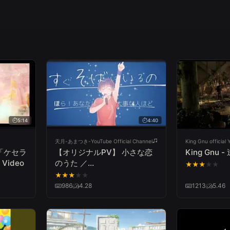
5:14
4:40
天月-あまつき-YouTube Official Channel
King Gnu official
LE「ケセラ
【オリジナルPV】 小さな恋
King Gnu -
 Video
のうた ／
★
★
★
★
★
MONGOL800(cover) by天
★
★
★
★
★
月
986
4.28
1213
5.46