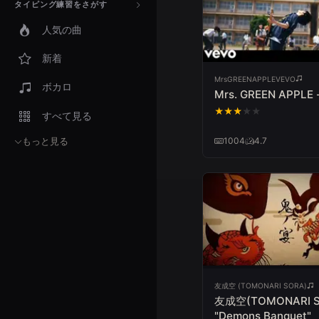
タイピング練習をさがす
人気の曲
新着
MrsGREENAPPLEVEVO
ボカロ
Mrs. GREEN APPLE
★
★
★
★
★
すべて見る
1004
4.7
もっと見る
友成空 (TOMONARI SORA)
友成空(TOMONARI S
"Demons Banquet" 