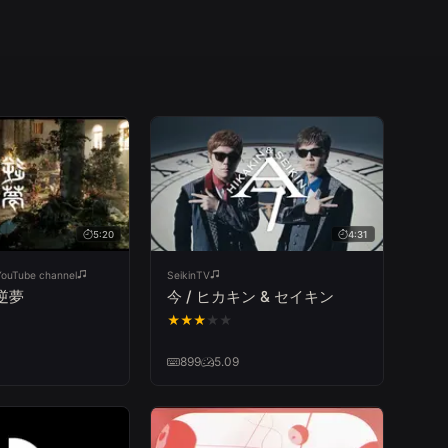
5:20
4:31
 YouTube channel
SeikinTV
 逆夢
今 / ヒカキン & セイキン
★
★
★
★
★
899
5.09