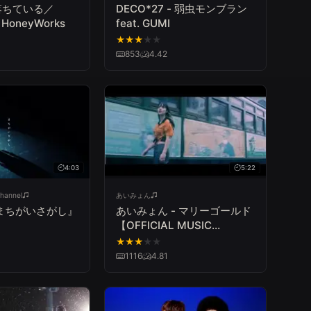
落ちている／
DECO*27 - 弱虫モンブラン
 HoneyWorks
feat. GUMI
★
★
★
★
★
853
4.42
4:03
5:22
hannel
あいみょん
まちがいさがし』
あいみょん - マリーゴールド
【OFFICIAL MUSIC
VIDEO】
★
★
★
★
★
1116
4.81