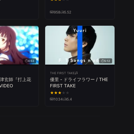
958
5.52
4:53
5:12
THE FIRST TAKE
 米津玄師『打上花
優里 - ドライフラワー / THE
VIDEO
FIRST TAKE
★
★
★
★
★
1034
5.4