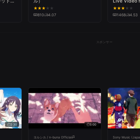
ジットオ
ル）
Live Video 
ga
ANTI GENE
★
★
★
★
★
★
★
★
★
★
ん食べ
2019"]
810
4.07
1468
4.53
スポンサー
2:30
5:00
ヨルシカ / n-buna Official
Sony Music (Japa