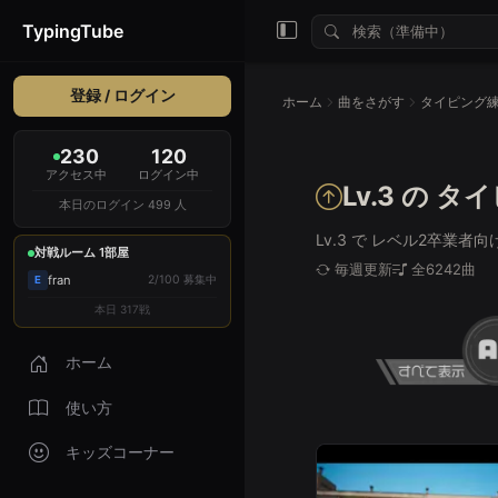
TypingTube
登録 / ログイン
ホーム
曲をさがす
230
120
アクセス中
ログイン中
Lv.3 の 
本日のログイン 499 人
Lv.3 で レベル2卒
対戦ルーム 1部屋
毎週更新
全6242曲
fran
2/100 募集中
E
本日 317戦
ホーム
使い方
キッズコーナー