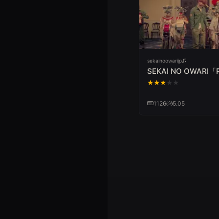
sekainoowarijp
SEKAI NO OWARI
★
★
★
★
★
1126
5.05