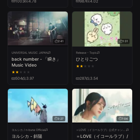
1003
4.78
987
4.02
2:41
1:31
UNIVERSAL MUSIC JAPAN
Release - Topic
back number - 「瞬き」
ひとりごつ
Music Video
★
★
★
★
★
★
★
★
★
★
504
3.97
287
3.54
3:27
7:04
ヨルシカ / n-buna Official
＝LOVE（イコールラブ）公式チャンネル
ヨルシカ - 斜陽
＝LOVE（イコールラブ）/