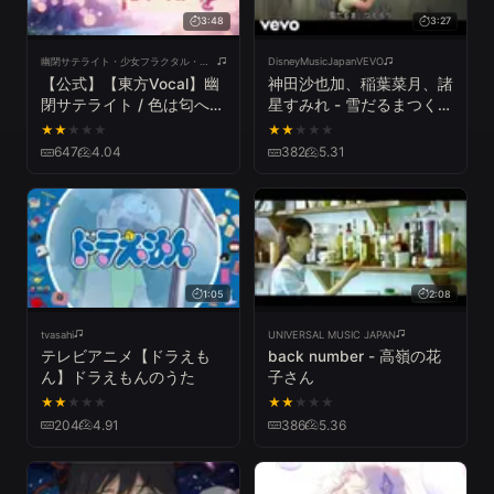
3:48
3:27
幽閉サテライト・少女フラクタル・幽閉カタルシス 公式チャンネル
DisneyMusicJapanVEVO
【公式】【東方Vocal】幽
神田沙也加、稲葉菜月、諸
閉サテライト / 色は匂へど
星すみれ - 雪だるまつくろ
散りぬるを/歌唱:senya）
う（From『アナと雪の女
★
★
★
★
★
★
★
★
★
★
【FullMV】≪幻想万華鏡
王』）
647
4.04
382
5.31
オープニング主題歌≫（原
曲：神々が恋した幻想郷）
1:05
2:08
tvasahi
UNIVERSAL MUSIC JAPAN
テレビアニメ【ドラえも
back number - 高嶺の花
ん】ドラえもんのうた
子さん
★
★
★
★
★
★
★
★
★
★
204
4.91
386
5.36