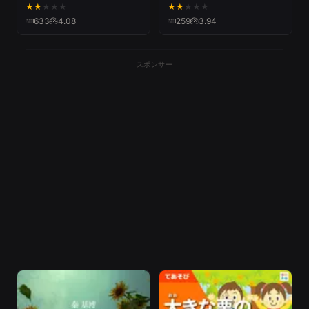
(From『塔の上のラプンツ
★
★
★
★
★
★
★
★
★
★
ェル』)
633
4.08
259
3.94
スポンサー