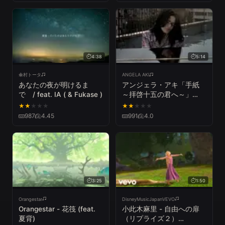
4:38
5:14
傘村トータ
ANGELA AKI
あなたの夜が明けるま
アンジェラ・アキ「手紙
で / feat. IA ( & Fukase )
～拝啓十五の君へ～」
Music Video (HD)
★
★
★
★
★
★
★
★
★
★
987
4.45
991
4.0
3:25
1:50
Orangestar
DisneyMusicJapanVEVO
Orangestar - 花筏 (feat.
小此木麻里 - 自由への扉
夏背)
（リプライズ２）