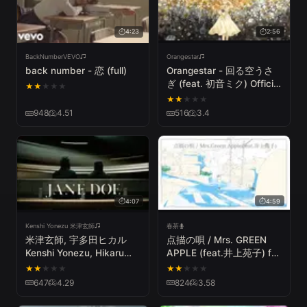
4:23
2:56
BackNumberVEVO
Orangestar
back number - 恋 (full)
Orangestar - 回る空うさ
ぎ (feat. 初音ミク) Official
★
★
★
★
★
Video
★
★
★
★
★
948
4.51
516
3.4
4:07
4:59
Kenshi Yonezu 米津玄師
春茶
米津玄師, 宇多田ヒカル
点描の唄 / Mrs. GREEN
Kenshi Yonezu, Hikaru
APPLE (feat.井上苑子) full
Utada - JANE DOE
covered by オサム × 春茶
★
★
★
★
★
★
★
★
★
★
647
4.29
824
3.58