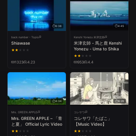
6:38
4:45
back number - Topic
Kenshi Yonezu 米津玄師
Shiawase
米津玄師 - 馬と鹿 Kenshi
Yonezu - Uma to Shika
★
★
★
★
★
★
★
★
★
★
1323
4.23
953
4.4
4:34
6:26
Mrs. GREEN APPLE
コレサワ
Mrs. GREEN APPLE – 「青
コレサワ「たばこ」
と夏」 Official Lyric Video
【Music Video】
★
★
★
★
★
★
★
★
★
★