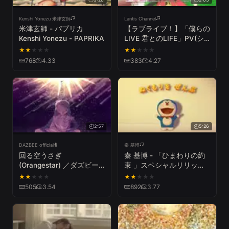
Kenshi Yonezu 米津玄師
Lantis Channel
米津玄師 - パプリカ
【ラブライブ！】「僕らの
Kenshi Yonezu - PAPRIKA
LIVE 君とのLIFE」PV(シ
ョートサイズver.)
★
★
★
★
★
★
★
★
★
★
768
4.33
383
4.27
2:57
5:26
DAZBEE official
秦 基博
回る空うさぎ
秦 基博 - 「ひまわりの約
(Orangestar) ／ダズビー
束 」スペシャルリリック
COVER
ビデオ（コエカタマリン
★
★
★
★
★
★
★
★
★
★
Ver.）
505
3.54
892
3.77