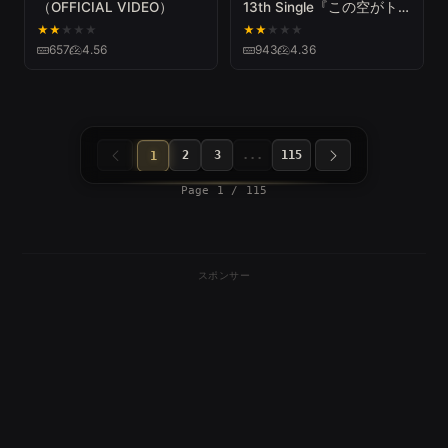
（OFFICIAL VIDEO）
13th Single『この空がト
リガー』【MV full】
★
★
★
★
★
★
★
★
★
★
657
4.56
943
4.36
2
3
...
115
1
Page 1 / 115
スポンサー