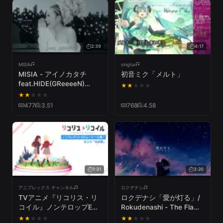
2:39
4:17
MISIA
singtur
MISIA - アイノカタチ
初音ミク「メルト」
feat.HIDE(GReeeeN)
★
★
★
★
★
（Official Music Video）
★
★
★
★
★
477
3.51
768
4.58
1:31
3:20
アニプレックス チャンネル
ロクデナシ
TVアニメ『リコリス・リ
ロクデナシ「愛が灯る」/
コイル』ノンテロップED
Rokudenashi - The Flame
ムービー｜さユり「花の
of Love【Official Music
★
★
★
★
★
★
★
★
★
★