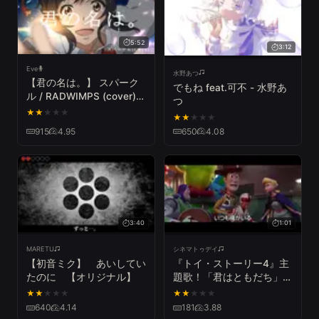
5:52
3:12
Eve
水野あつ
【君の名は。】 スパーク
でもね feat.可不 - 水野あ
ル / RADWIMPS (cover) -
つ
Eve
★
★
★
★
★
★
★
★
★
★
915
4.95
650
4.08
3:40
1:01
MARETU
シネマトゥデイ
【初音ミク】 あいしてい
『トイ・ストーリー4』主
たのに 【オリジナル】
題歌！「君はともだち」ミ
ュージックビデオ
★
★
★
★
★
★
★
★
★
★
640
4.14
181
3.88