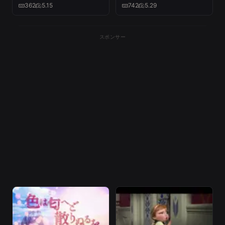
塔」
Video】
362
5.15
742
5.29
スポンサー