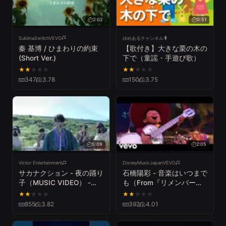
2:02
0:51
SukimaSwitchVEVO
ゆめあるチャンネル
秦 基博 / ひまわりの約束
【歌付き】大きな栗の木の
(Short Ver.)
下で（童謡・手遊び歌）
★
★
★
★
★
★
★
★
★
★
347
3.78
150
3.75
5:09
2:05
Victor Entertainment
DisneyMusicJapanVEVO
サカナクション - 夜の踊り
石橋陽彩 - 音楽はいつまで
子（MUSIC VIDEO） -
も（From『リメンバー・
BEST ALBUM「魚図鑑」
ミー』）
★
★
★
★
★
★
★
★
★
★
(3/28release)-
855
3.82
392
4.01