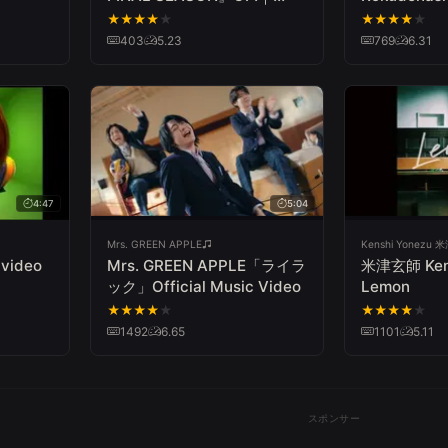
ankoku
「THE REVO」ポルノグラフ
Spica【Offic
★
★
★
★
★
★
★
★
★
★
“The
ィティ
Video】
403
5.23
769
6.31
”
4:47
5:04
Mrs. GREEN APPLE
Kenshi Yonezu
video
Mrs. GREEN APPLE「ライラ
米津玄師 Kenshi Yonezu -
ック」Official Music Video
Lemon
★
★
★
★
★
★
★
★
★
★
1492
6.65
1101
5.11
スポンサー