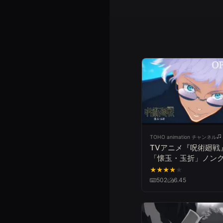
TOHO animation チャンネル
TVアニメ『呪術廻戦
「懐玉・玉折」ノン
トOPムービー／OP
★
★
★
★
★
キタニタツヤ「青の
502
6.45
｜毎週木曜夜11時56
MBS/TBS系列全国2
放送中!!