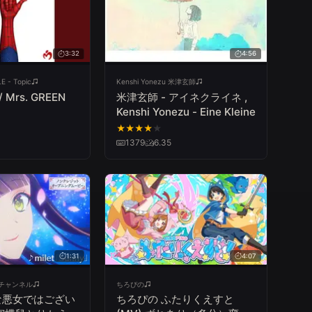
3:32
4:56
E - Topic
Kenshi Yonezu 米津玄師
/ Mrs. GREEN
米津玄師 - アイネクライネ ,
Kenshi Yonezu - Eine Kleine
★
★
★
★
★
1379
6.35
1:31
4:07
on チャンネル
ちろぴの
な悪女ではござい
ちろぴの ふたりくえすと