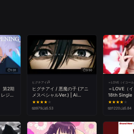
1:31
3:50
ヒグチアイ
＝LOVE（イコー
』第2期
ヒグチアイ / 悪魔の子 (アニ
＝LOVE（
クレジッ
メスペシャルVer.) | Ai
18th Sin
テーマ：
Higuchi “Akuma no Ko”
して』【MV f
★
★
★
★
★
★
★
★
★
★
すみか」
Anime Special Ver.
979
5.53
1220
5.84
分～
8局にて