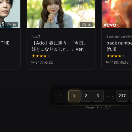
4:30
3:18
Ado
BackNumberVEV
 THE
【Ado】春に舞う -『今日、
back numb
好きになりました。』ver.
(full)
★
★
★
★
★
★
★
★
★
★
847
5.62
1180
5.16
2
3
...
217
1
Page 1 / 217