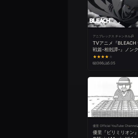
アニプレックス チャンネル
TVアニメ『BLEACH
戦篇-相剋譚-』ノン
トオープニングムー
★
★
★
★
★
366
5.05
優里 Official YouTube Channel
優里『ビリミリオン