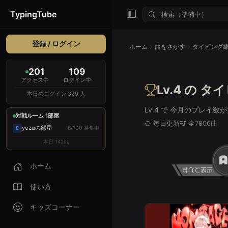
TypingTube
登録 / ログイン
ホーム
曲をさがす
タイピング練
201
109
アクセス中
ログイン中
Lv.4 の 
本日のログイン 329 人
Lv.4 で 今月のプレ
対戦ルーム 1部屋
毎日更新
全7806曲
yuzuの部屋
6/100 募集中
E
本日 142戦
ホーム
使い方
キッズコーナー