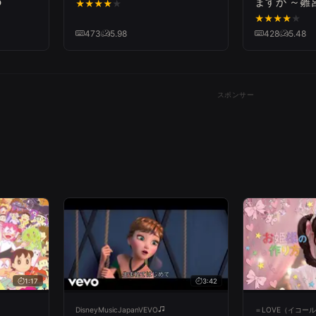
o
ますが ～雛
★
★
★
★
★
～』OP|mil
★
★
★
★
★
473
5.98
428
5.48
スポンサー
1:17
3:42
DisneyMusicJapanVEVO
＝LOVE（イコー