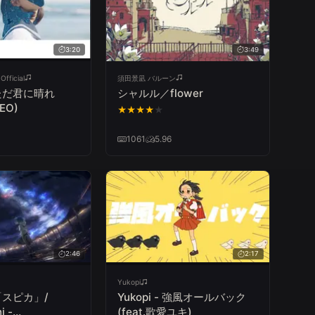
3:20
3:49
fficial
須田景凪 バルーン
 ただ君に晴れ
シャルル／flower
EO)
★
★
★
★
★
1061
5.96
2:46
2:17
Yukopi
スピカ」/
Yukopi - 強風オールバック
i -
(feat.歌愛ユキ)