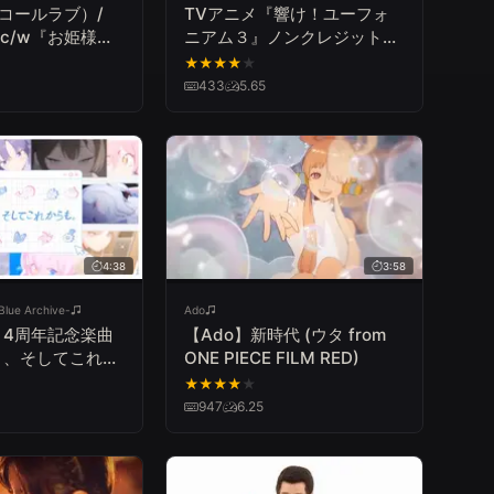
イコールラブ）/
TVアニメ『響け！ユーフォ
le c/w『お姫様の
ニアム３』ノンクレジットオ
 full】
ープニング映像
★
★
★
★
★
433
5.65
4:38
3:58
e Archive-
Ado
】4周年記念楽曲
【Ado】新時代 (ウタ from
う、そしてこれか
ONE PIECE FILM RED)
★
★
★
★
★
947
6.25