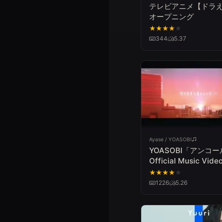
テレビアニメ【ドラ
オープニング
★
★
★
★
★
344
5.37
Ayase / YOASOBI
YOASOBI「アンコ
Official Music Vide
★
★
★
★
★
1226
5.26