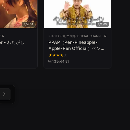
4:34
1:09
O
PIKOTAROピコ太郎OFFICIAL CHANNEL
er - わたがし
PPAP（Pen-Pineapple-
Apple-Pen Official）ペンパ
イナッポーアッポーペン／
★
★
★
★
★
PIKOTARO(ピコ太郎)
135
4.91