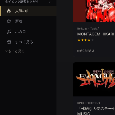
タイピング練習をさがす
人気の曲
新着
BellyJay - Topic
ボカロ
MONTAGEM HIKARI
★
★
★
★
★
すべて見る
508
5.3
もっと見る
KING RECORDS
「残酷な天使のテー
MUSIC