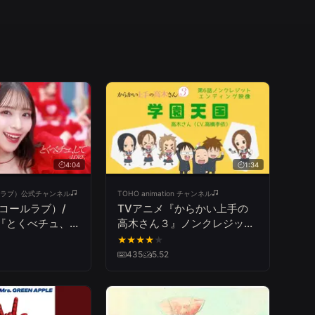
4:04
1:34
ルラブ）公式チャンネル
TOHO animation チャンネル
イコールラブ）/
TVアニメ『からかい上手の
gle『とくべチュ、
高木さん３』ノンクレジット
ull】
ED「学園天国」／高木さん
★
★
★
★
★
(CV:高橋李依)
435
5.52