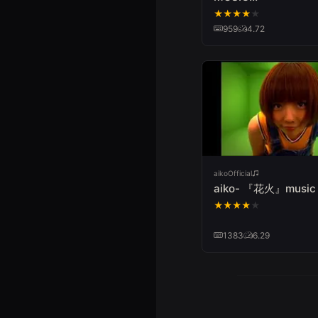
VIDEO（HDver.）/Z
★
★
★
★
★
na Tenshi no Te-ze
959
4.72
Cruel Angel's Thesis
aikoOfficial
aiko- 『花火』music 
★
★
★
★
★
1383
6.29