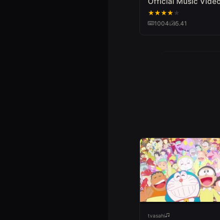
Official Music Vide
★
★
★
★
★
1004
5.41
tvasahi