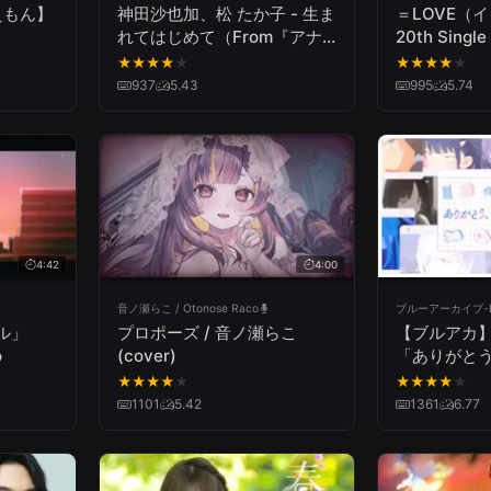
えもん】
神田沙也加、松 たか子 - 生ま
＝LOVE（
れてはじめて（From『アナ
20th Sing
と雪の女王』）
作り方』【MV
★
★
★
★
★
★
★
★
★
★
937
5.43
995
5.74
4:42
4:00
音ノ瀬らこ / Otonose Raco
ブルーアーカイブ-Blu
ール」
プロポーズ / 音ノ瀬らこ
【ブルアカ
o
(cover)
「ありがと
らも。」MV
★
★
★
★
★
★
★
★
★
★
1101
5.42
1361
6.77