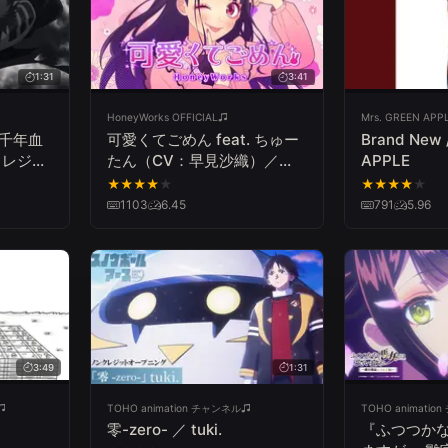
1:31
3:41
HoneyWorks OFFICIAL
Mrs. GREEN APPL
 千年血
可愛くてごめん feat. ちゅー
Brand New 
クレジッ
たん（CV：早見沙織）／
APPLE
ビー
HoneyWorks
★
★
★
★
★
★
★
★
★
★
1103
6.45
791
5.96
3:49
1:31
TOHO animation チャンネル
TOHO animati
』
零-zero- ／ tuki.
『ふつつか