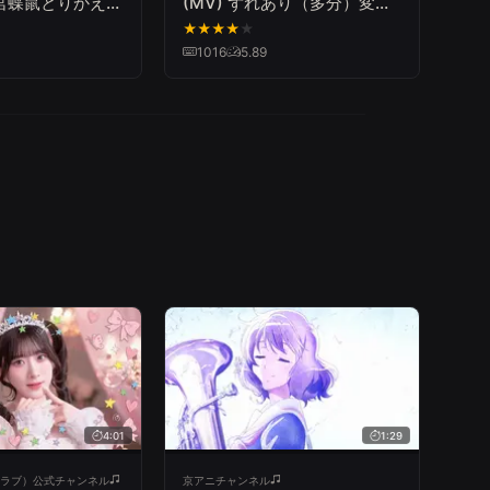
宮蝶鼠とりかえ伝
(MV) ずれあり（多分）変な
et「Sunny」
とこあり
★
★
★
★
★
1016
5.89
4:01
1:29
ルラブ）公式チャンネル
京アニチャンネル