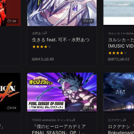
1:30
2:17
水野あつ
ヨルシカ / n-buna O
生きる feat. 可不 - 水野あつ
ヨルシカ -
(MUSIC VID
★
★
★
★
★
★
★
★
★
★
643
5.86
872
6.02
4:04
1:34
TOHO animation チャンネル
ロクデナシ
ゼ」
『僕のヒーローアカデミア
ロクデナシ「
FINAL SEASON』OP.｜
Rokudenash