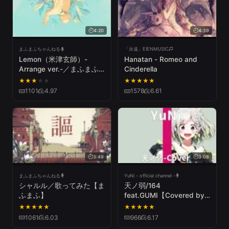
4:20
4:39
まふまふちゃんねる
「永遠」EIENMUSIC
Lemon（米津玄師）-
Hanatan - Romeo and
Arrange ver.-／まふまふ
Cinderella
(cover)
★
★
★
★
★
★
★
★
★
★
1101
4.97
1578
6.61
3:49
3:08
まふまふちゃんねる
YuNi - official channel -
シャルル／歌ってみた【ま
天ノ弱/164
ふまふ】
feat.GUMI【Covered by
YuNi】
★
★
★
★
★
★
★
★
★
★
1061
6.03
966
6.17