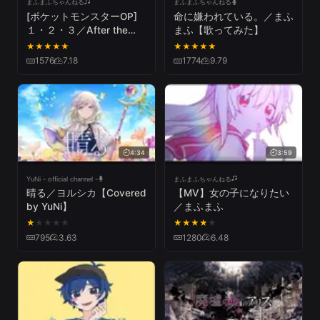
まふまふちゃんねる
まふまふちゃんねる
[ポケットモンスターOP]
命に嫌われている。／まふ
１・２・３／After the
まふ【歌ってみた】
Rain（そらる×まふまふ）
★
★
★
★
★
★
★
★
★
★
1576
7.18
1774
9.79
4:34
3:59
YuNi - official channel -
まふまふちゃんねる
晴る／ヨルシカ【Covered
【MV】女の子になりたい
by YuNi】
／まふまふ
★
★
★
★
★
★
★
★
★
★
795
3.63
1280
6.48