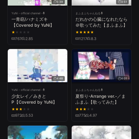
5:39
3:51
YuNi - official channel -
まふまふちゃんねる
一青窈/ハナミズキ
だれかの心臓になれたなら
【Covered by YuNi】
＠歌ってみた【まふまふ】
★
★
★
★
★
★
★
★
★
★
767
2.85
1217
8.3
4:48
4:01
YuNi - official channel -
まふまふちゃんねる
少女レイ／みきと
夏祭り-Arrange ver.-／ま
P【Covered by YuNi】
ふまふ【歌ってみた】
★
★
★
★
★
★
★
★
★
★
972
5.53
775
4.97