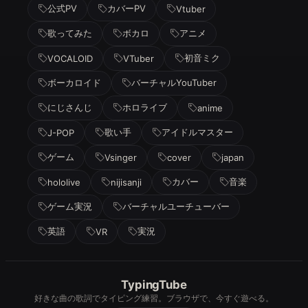
公式PV
カバーPV
Vtuber
歌ってみた
ボカロ
アニメ
初音ミク
VOCALOID
VTuber
ボーカロイド
バーチャルYouTuber
にじさんじ
ホロライブ
anime
歌い手
アイドルマスター
J-POP
ゲーム
Vsinger
cover
japan
カバー
音楽
hololive
nijisanji
ゲーム実況
バーチャルユーチューバー
英語
実況
VR
TypingTube
好きな曲の歌詞でタイピング練習。ブラウザで、今すぐ遊べる。