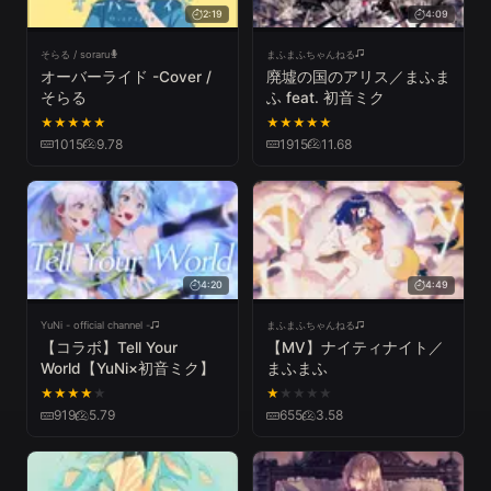
2:19
4:09
そらる / soraru
まふまふちゃんねる
オーバーライド -Cover /
廃墟の国のアリス／まふま
そらる
ふ feat. 初音ミク
★
★
★
★
★
★
★
★
★
★
1015
9.78
1915
11.68
4:20
4:49
YuNi - official channel -
まふまふちゃんねる
【コラボ】Tell Your
【MV】ナイティナイト／
World【YuNi×初音ミク】
まふまふ
★
★
★
★
★
★
★
★
★
★
919
5.79
655
3.58