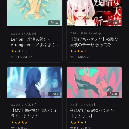
4:20
4:15
まふまふちゃんねる
YuNi - official channel -
Lemon（米津玄師）-
【逃げちゃダメだ】残酷な
Arrange ver.-／まふまふ
天使のテーゼ 歌ってみた -
(cover)
YuNi 【新世紀エヴァンゲ
★
★
★
★
★
★
★
★
★
★
リオン】
1113
4.86
934
5.28
3:54
4:36
まふまふちゃんねる
まふまふちゃんねる
【MV】悔やむと書いてミ
夜に駆ける＠歌ってみた
ライ／まふまふ
【まふまふ】
★
★
★
★
★
★
★
★
★
★
1140
7.83
1506
8.61