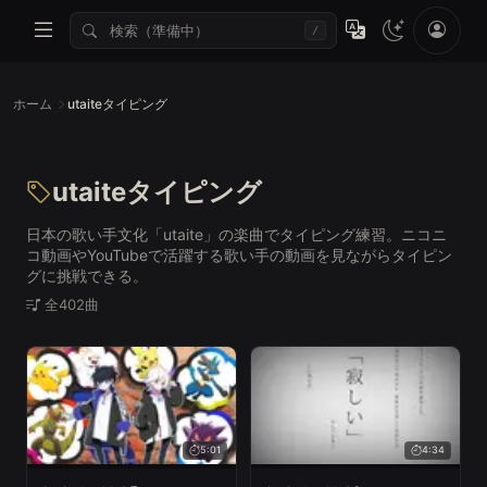
/
ホーム
utaiteタイピング
utaiteタイピング
日本の歌い手文化「utaite」の楽曲でタイピング練習。ニコニ
コ動画やYouTubeで活躍する歌い手の動画を見ながらタイピン
グに挑戦できる。
全402曲
5:01
4:34