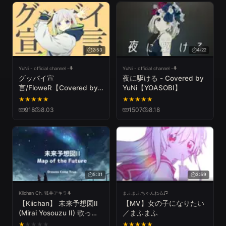
2:53
4:22
YuNi - official channel -
YuNi - official channel -
グッバイ宣
夜に駆ける - Covered by
言/FloweR【Covered by
YuNi【YOASOBI】
YuNi】
★
★
★
★
★
★
★
★
★
★
918
8.03
1507
8.18
5:31
3:59
Kiichan Ch. 狐井アキラ
まふまふちゃんねる
【Kiichan】 未来予想図II
【MV】女の子になりたい
(Mirai Yosouzu II) 歌って
／まふまふ
みた
★
★
★
★
★
★
★
★
★
★