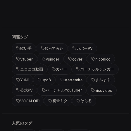
関連タグ
歌い手
歌ってみた
カバーPV
Vtuber
Vsinger
cover
niconico
ニコニコ動画
カバー
バーチャルシンガー
まふまふ
YuNi
upd8
utattemita
公式PV
バーチャルYouTuber
nicovideo
初音ミク
そらる
VOCALOID
人気のタグ