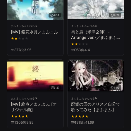
4:34
4:29
まふまふちゃんねる
まふまふちゃんねる
[MV] 鏡花水月／まふまふ
馬と鹿（米津玄師）-
Arrange ver.-／まふまふ
★
★
★
★
★
(cover)
★
★
★
★
★
877
3.95
953
4.4
3:27
4:09
まふまふちゃんねる
まふまふちゃんねる
[MV] 終点／まふまふ [オ
廃墟の国のアリス／自分で
リジナル曲]
歌ってみた【まふまふ】
★
★
★
★
★
★
★
★
★
★
1305
9.85
1915
11.69