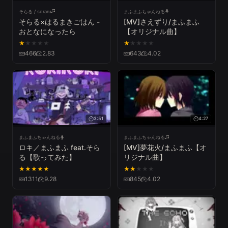
そらる / soraru
まふまふちゃんねる
そらる×はるまきごはん -
[MV]さえずり/まふまふ
おとなになったら
【オリジナル曲】
★
★
★
★
★
★
★
★
★
★
466
2.83
643
4.02
3:51
4:27
まふまふちゃんねる
まふまふちゃんねる
ロキ／まふまふ feat.そら
[MV]夢花火/まふまふ【オ
る【歌ってみた】
リジナル曲】
★
★
★
★
★
★
★
★
★
★
1311
9.28
845
4.02