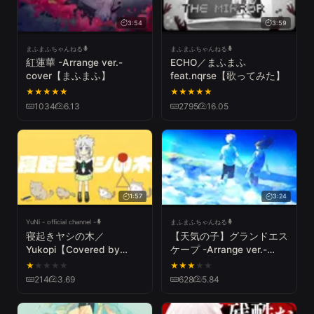
3:54
3:59
まふまふちゃんねる
まふまふちゃんねる
紅蓮華 -Arrange ver.-
ECHO／まふまふ
cover【まふまふ】
feat.nqrse【歌ってみた】
★
★
★
★
★
★
★
★
★
★
1034
6.13
2795
16.05
1:57
3:24
YuNi - official channel -
まふまふちゃんねる
寝起きヤシの木／
【天気の子】グランドエス
Yukopi【Covered by
ケープ -Arrange ver.-
YuNi】
cover【まふまふ】
★
★
★
★
★
★
★
★
★
★
214
3.69
628
5.84