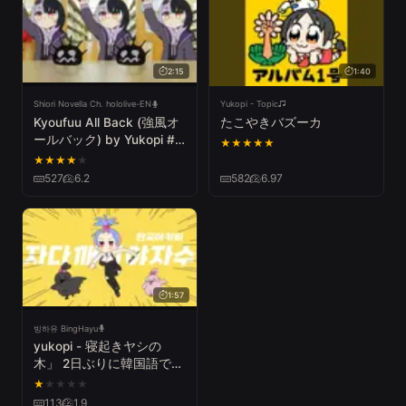
2:15
1:40
Shiori Novella Ch. hololive-EN
Yukopi - Topic
Kyoufuu All Back (強風オ
たこやきバズーカ
ールバック) by Yukopi #
★
★
★
★
★
歌ってみた #vocaloid
★
★
★
★
★
#cover
527
6.2
582
6.97
1:57
빙하유 BingHayu
yukopi - 寝起きヤシの
木」 2日ぶりに韓国語で歌
ってみた！┃cover by
★
★
★
★
★
Bing Hayu
113
1.9