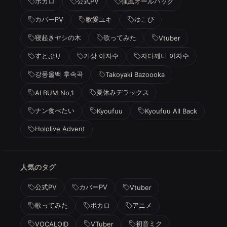
ボカロ
公式PV
強風オールバック
カバーPV
歌愛ユキ
ゆこぴ
寝起きヤシの木
歌ってみた
Vtuber
すとぷり
기상 야자수
자다깨니 야자수
강풍올백 후속곡
Takoyaki Bazoooka
夏休みデラックス
ALBUM No,1
ナン食べたい
Kyoufuu
Kyoufuu All Back
Hololive Advent
人気のタグ
公式PV
カバーPV
Vtuber
歌ってみた
ボカロ
アニメ
初音ミク
VOCALOID
VTuber