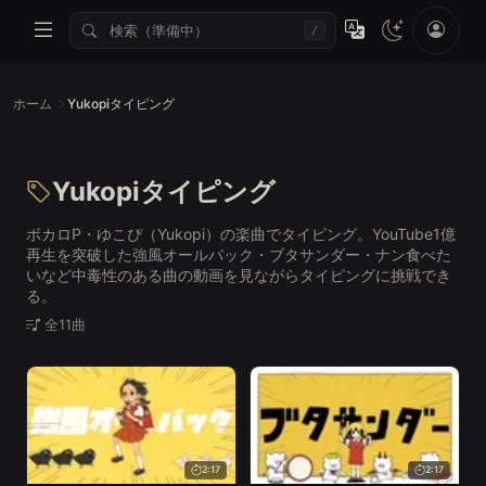
/
ホーム
Yukopiタイピング
Yukopiタイピング
ボカロP・ゆこぴ（Yukopi）の楽曲でタイピング。YouTube1億
再生を突破した強風オールバック・ブタサンダー・ナン食べた
いなど中毒性のある曲の動画を見ながらタイピングに挑戦でき
る。
全11曲
2:17
2:17