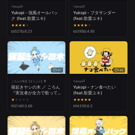
Yukopi
Yukopi
Yukopi - 強風オールバッ
Yukopi - ブタサンダー
ク (feat.歌愛ユキ)
(feat.歌愛ユキ)
★
★
★
★
★
★
★
★
★
★
527
6.23
395
4.85
1:57
1:43
ころんの実況【すとぷり】
Yukopi
寝起きヤシの木 ／ ころん
Yukopi - ナン食べたい
『実況者が全力で歌ってみ
(feat.歌愛ユキ)
た』すとぷり
★
★
★
★
★
★
★
★
★
★
214
3.66
431
6.3