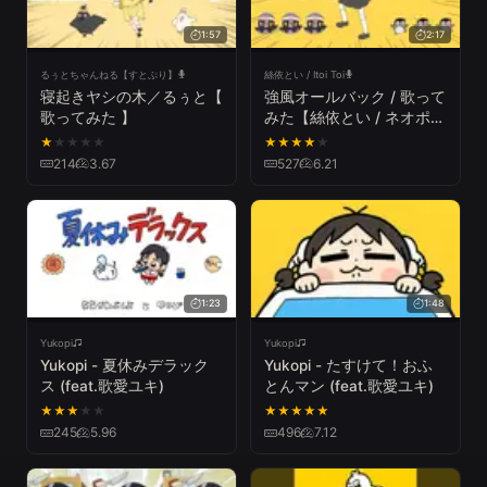
1:57
2:17
るぅとちゃんねる【すとぷり】
絲依とい / Itoi Toi
寝起きヤシの木／るぅと【
強風オールバック / 歌って
歌ってみた 】
みた【絲依とい / ネオポル
テ】
★
★
★
★
★
★
★
★
★
★
214
3.67
527
6.21
1:23
1:48
Yukopi
Yukopi
Yukopi - 夏休みデラック
Yukopi - たすけて！おふ
ス (feat.歌愛ユキ)
とんマン (feat.歌愛ユキ)
★
★
★
★
★
★
★
★
★
★
245
5.96
496
7.12