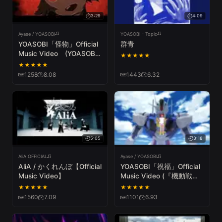
3:29
4:09
Ayase / YOASOBI
YOASOBI - Topic
YOASOBI「怪物」Official
群青
Music Video (YOASOBI
★
★
★
★
★
- Monster)
★
★
★
★
★
1258
8.08
1443
6.32
5:05
3:18
AliA OFFICIAL
Ayase / YOASOBI
AliA / かくれんぼ【Official
YOASOBI「祝福」Official
Music Video】
Music Video (『機動戦士
ガンダム 水星の魔女』オ
★
★
★
★
★
★
★
★
★
★
ープニングテーマ)
1560
7.09
1101
6.93