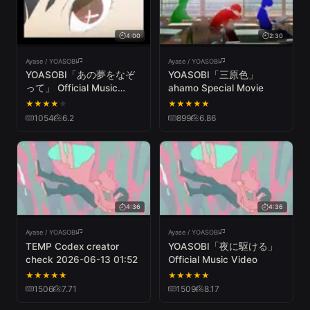
4:00
2:30
Ayase / YOASOBI
Ayase / YOASOBI
YOASOBI「あの夢をなぞ
YOASOBI「三原色」
って」 Official Music
ahamo Special Movie
Video
★
★
★
★
★
★
★
★
★
★
1054
6.2
899
6.86
4:36
4:36
Ayase / YOASOBI
Ayase / YOASOBI
TEMP Codex creator
YOASOBI「夜に駆ける」
check 2026-06-13 01:52
Official Music Video
★
★
★
★
★
★
★
★
★
★
1506
7.71
1509
8.17