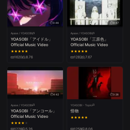
3:46
3:47
Ayase / YOASOBI
Ayase / YOASOBI
YOASOBI「アイドル」
YOASOBI「三原色」
Official Music Video
Official Music Video
★
★
★
★
★
★
★
★
★
★
1620
8.76
1282
7.67
4:42
3:26
Ayase / YOASOBI
YOASOBI - Topic
YOASOBI「アンコール」
怪物
Official Music Video
★
★
★
★
★
★
★
★
★
★
1226
5.26
1258
8.06