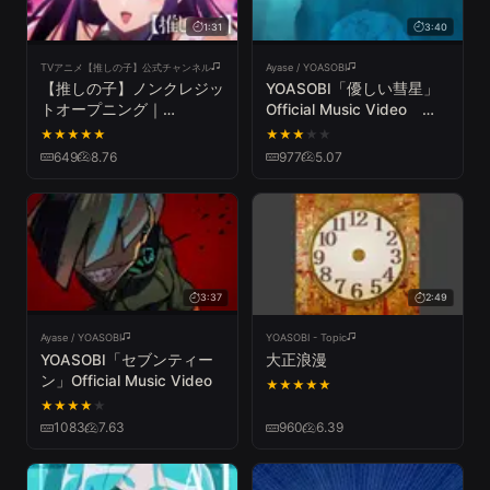
1:31
3:40
TVアニメ【推しの子】公式チャンネル
Ayase / YOASOBI
【推しの子】ノンクレジッ
YOASOBI「優しい彗星」
トオープニング｜
Official Music Video
YOASOBI「アイドル」
(YOASOBI - Comet)
★
★
★
★
★
★
★
★
★
★
649
8.76
977
5.07
3:37
2:49
Ayase / YOASOBI
YOASOBI - Topic
YOASOBI「セブンティー
大正浪漫
ン」Official Music Video
★
★
★
★
★
★
★
★
★
★
1083
7.63
960
6.39