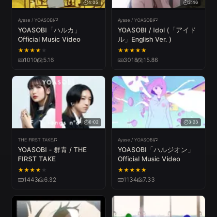
4:05
3:46
Ayase / YOASOBI
Ayase / YOASOBI
YOASOBI「ハルカ」
YOASOBI / Idol (「アイド
Official Music Video
ル」English Ver. )
★
★
★
★
★
★
★
★
★
★
1010
5.16
3018
15.86
6:02
3:23
THE FIRST TAKE
Ayase / YOASOBI
YOASOBI - 群青 / THE
YOASOBI「ハルジオン」
FIRST TAKE
Official Music Video
★
★
★
★
★
★
★
★
★
★
1443
6.32
1134
7.33