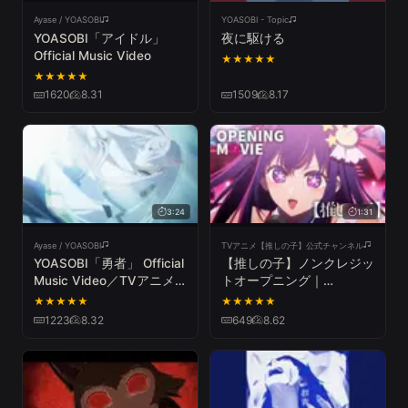
Ayase / YOASOBI
YOASOBI - Topic
YOASOBI「アイドル」
夜に駆ける
Official Music Video
★
★
★
★
★
★
★
★
★
★
1620
8.31
1509
8.17
3:24
1:31
Ayase / YOASOBI
TVアニメ【推しの子】公式チャンネル
YOASOBI「勇者」 Official
【推しの子】ノンクレジッ
Music Video／TVアニメ
トオープニング｜
『葬送のフリーレン』オー
YOASOBI「アイドル」
★
★
★
★
★
★
★
★
★
★
プニングテーマ
1223
8.32
649
8.62