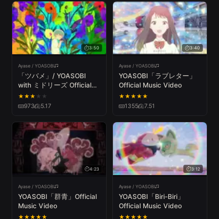
3:50
3:40
Ayase / YOASOBI
Ayase / YOASOBI
「ツバメ」/ YOASOBI
YOASOBI「ラブレター」
with ミドリーズ Official
Official Music Video
Music Video
★
★
★
★
★
★
★
★
★
★
973
5.17
1355
7.51
4:23
3:12
Ayase / YOASOBI
Ayase / YOASOBI
YOASOBI「群青」Official
YOASOBI「Biri-Biri」
Music Video
Official Music Video
★
★
★
★
★
★
★
★
★
★