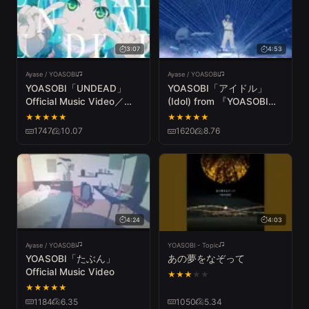
3:07
4:53
Ayase / YOASOBI
Ayase / YOASOBI
YOASOBI「UNDEAD」
YOASOBI「アイドル」
Official Music Video／
(Idol) from 『YOASOBI
『〈物語〉シリーズ オフ&
ARENA TOUR 2023 "電光
★
★
★
★
★
★
★
★
★
★
モンスターシーズン』主題
石火"』2023.6.4@さいた
1747
10.07
1620
8.76
歌
まスーパーアリーナ
4:24
4:03
Ayase / YOASOBI
YOASOBI - Topic
YOASOBI「たぶん」
あの夢をなぞって
Official Music Video
★
★
★
★
★
★
★
★
★
★
1184
6.35
1050
5.34