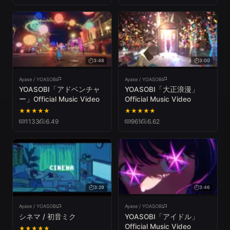
3:48
3:00
Ayase / YOASOBI
Ayase / YOASOBI
YOASOBI「アドベンチャ
YOASOBI「大正浪漫」
ー」Official Music Video
Official Music Video
★
★
★
★
★
★
★
★
★
★
1133
6.49
961
6.62
3:29
3:46
Ayase / YOASOBI
Ayase / YOASOBI
シネマ / 初音ミク
YOASOBI「アイドル」
Official Music Video
★
★
★
★
★