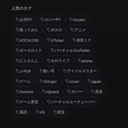
人気のタグ
公式PV
カバーPV
Vtuber
歌ってみた
ボカロ
アニメ
初音ミク
VOCALOID
VTuber
ボーカロイド
バーチャルYouTuber
にじさんじ
ホロライブ
anime
歌い手
アイドルマスター
J-POP
ゲーム
Vsinger
cover
japan
カバー
音楽
hololive
nijisanji
ゲーム実況
バーチャルユーチューバー
英語
実況
VR