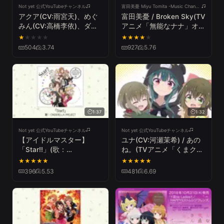
Not yet 公式YouTubeチャンネル
富田美憂 Miyu Tomita -Music Channel-
アクア(CV:雨宮天)、めぐ
富田美憂 / Broken Sky(TV
みん(CV:高橋李依)、ダク
アニメ「無能なナナ」オー
ネス(CV:茅野愛衣) / あの
プニングテーマ)
★
★
★
★
★
★
★
★
★
★
日のままのぼくら(TVアニ
504
3.74
927
5.76
メ「この素晴らしい世界に
祝福を! 3」エンディン
グ・テーマ)
1:37
1:32
Not yet 公式YouTubeチャンネル
Not yet 公式YouTubeチャンネル
【アイドルマスター】
ユナ(CV:河瀬茉希) / あの
「Star!!」(歌：
ね。(TVアニメ「くまクマ
CINDERELLA PROJECT)
熊ベアー」エンディングテ
★
★
★
★
★
★
★
★
★
★
ーマ)
396
5.53
481
6.69