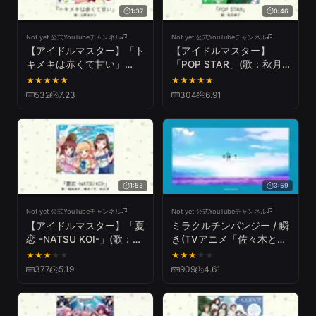
1:37
0:46
Not yet 公式YouTubeチャンネル
Not yet 公式YouTubeチャンネル
【アイドルマスター】「ト
【アイドルマスター】
キメキは赤くて甘い」
「POP STAR」(歌：秋月
(歌：辻野あかり)
律子)
★
★
★
★
★
★
★
★
★
★
532
7.23
304
6.91
1:53
3:59
Not yet 公式YouTubeチャンネル
Not yet 公式YouTubeチャンネル
【アイドルマスター】「夏
ミラクルチンパンジー / 瞬
恋 -NATSU KOI-」(歌：塩
き(TVアニメ「佐々木と宮
見周子、橘ありす、松永
野」オープニング・テー
★
★
★
★
★
★
★
★
★
★
涼)
マ)
377
5.19
909
4.61