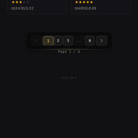
向美穂、佐藤心、北条加
熊ベアー」エンディングテ
★
★
★
★
★
★
★
★
★
★
蓮)
ーマ)
347
5.02
481
6.69
2
3
...
6
1
Page 1 / 6
スポンサー