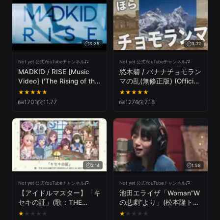
3:35
3:22
Not yet 公式YouTubeチャンネル
Not yet 公式YouTubeチャンネル
MADKID / RISE [Music
悠木碧 / バナナチョモラン
Video] ('The Rising of the
マの乱(無修正版) (Official
Shield Hero' Opening
Lyric Video)
★
★
★
★
★
★
★
★
★
★
Theme)
1701
11.77
1274
7.18
2:14
1:58
Not yet 公式YouTubeチャンネル
Not yet 公式YouTubeチャンネル
【アイドルマスター】「キ
池田エライザ「Woman”W
セキの証」(歌：THE
の悲劇“より」(松本隆トリ
IDOLM@STER
ビュートアルバムより)
★
★
★
★
★
★
★
★
★
★