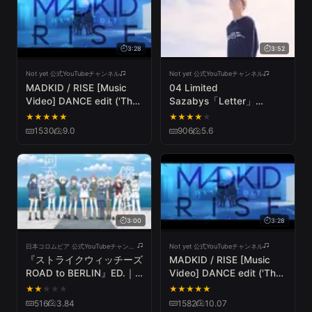
3:28
3:52
Not yet 公式YouTubeチャンネル
Not yet 公式YouTubeチャンネル
MADKID / RISE [Music
04 Limited
Video] DANCE edit ('The
Sazabys「Letter」
Rising of the Shield
(Official Music Video)
★
★
★
★
★
★
★
★
★
★
Hero'Opening Theme)
1530
9.0
906
5.6
3:00
3:28
日本コロムビア 公式YouTubeチャンネル
Not yet 公式YouTubeチャンネル
『ストライクウィッチーズ
MADKID / RISE [Music
ROAD to BERLIN』ED.｜
Video] DANCE edit ('The
宮藤芳佳 (CV:福圓美里) /
Rising of the Shield
★
★
★
★
★
★
★
★
★
★
君の翼に憧れて
Hero'Opening Theme)
516
3.84
1582
10.07