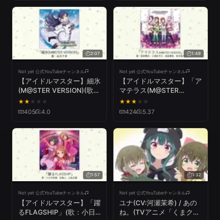
Home(TVアニメ「戦闘
員、派遣します!」EDテー
マ)
2:07
1:49
Not yet 公式YouTubeチャンネル
Not yet 公式YouTubeチャンネル
【アイドルマスター】細氷
【アイドルマスター】「ア
(M@STER VERSION)(歌：
マテラス(M@STER
如月千早)
VERSION)」(歌：萩原雪
★
★
★
★
★
★
★
★
★
★
歩、三浦あずさ、四条貴
405
4.0
424
5.37
音、秋月律子)
1:57
1:32
Not yet 公式YouTubeチャンネル
Not yet 公式YouTubeチャンネル
【アイドルマスター】「躍
ユナ(CV:河瀬茉希) / あの
るFLAGSHIP」(歌：小日
ね。(TVアニメ「くまクマ