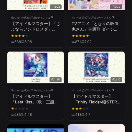
2:22
2:39
Not yet 公式YouTubeチャンネル
Not yet 公式YouTubeチャンネル
【アイドルマスター】「さ
TVアニメ「となりの吸血
よならアンドロメダ」
鬼さん」主題歌 ダイジェ
(歌：渋谷凛、森久保
スト試聴
★
★
★
★
★
★
★
★
★
★
乃々、大和亜季)
538
6.08
871
7.02
1:35
2:10
Not yet 公式YouTubeチャンネル
Not yet 公式YouTubeチャンネル
【アイドルマスター】
【アイドルマスター】
「Last Kiss」(歌：三船美
「Trinity Field(M@STER
優)
VERSION)」(歌：渋谷凛、
★
★
★
★
★
★
★
★
★
★
北条加蓮、神谷奈緒)
286
4.48
413
4.7