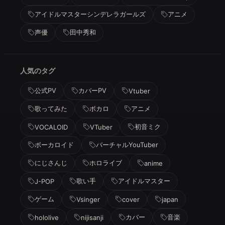
アイドルマスターシンデレラガールズ
アニメ
声優
田中秀和
人気のタグ
公式PV
カバーPV
Vtuber
歌ってみた
ボカロ
アニメ
初音ミク
VOCALOID
VTuber
ボーカロイド
バーチャルYouTuber
にじさんじ
ホロライブ
anime
歌い手
アイドルマスター
J-POP
ゲーム
Vsinger
cover
japan
カバー
音楽
hololive
nijisanji