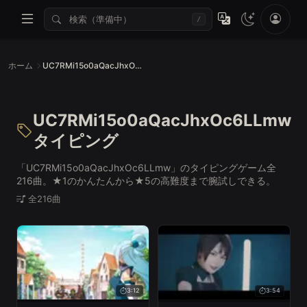
/
ホーム
UC7RMi15o0aQacJhxOc6LLmwタイピング
UC7RMi15o0aQacJhxOc6LLmw
タイピング
「UC7RMi15o0aQacJhxOc6LLmw」のタイピングゲーム全
216曲。★1のかんたんから★5の高難度まで腕試しできる。
全216曲
3:12
3:54