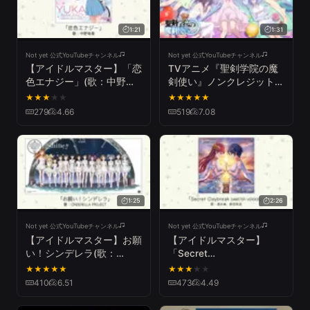
1:21
1:31
Not yet 公式YouTubeチャンネル
Not yet 公式YouTubeチャンネル
【アイドルマスター】「恋
TVアニメ『聖剣学院の魔
色エナジー」(歌：中野有
剣使い』ノンクレジット
香)
ED
★
★
★
★
★
★
★
★
★
★
279
4.66
519
7.08
1:25
2:26
Not yet 公式YouTubeチャンネル
Not yet 公式YouTubeチャンネル
【アイドルマスター】お願
【アイドルマスター】
い！シンデレラ(歌：
「Secret
CINDERELLA PROJECT)
Daybreak(M@STER
★
★
★
★
★
★
★
★
★
★
VERSION)」(歌：速水奏、
410
6.51
473
4.49
新田美波)