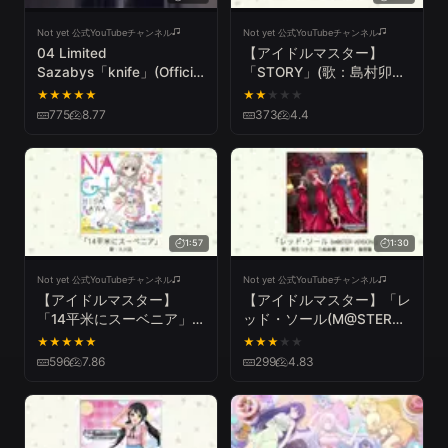
Not yet 公式YouTubeチャンネル
Not yet 公式YouTubeチャンネル
04 Limited
【アイドルマスター】
Sazabys「knife」(Official
「STORY」(歌：島村卯
Music Video)
月、本田未央、渋谷凛、神
★
★
★
★
★
★
★
★
★
★
谷奈緒、北条加蓮)
775
8.77
373
4.4
1:57
1:30
Not yet 公式YouTubeチャンネル
Not yet 公式YouTubeチャンネル
【アイドルマスター】
【アイドルマスター】「レ
「14平米にスーベニア」
ッド・ソール(M@STER
(歌：久川凪)
VERSION)」(歌：桐生つか
★
★
★
★
★
★
★
★
★
★
さ、三船美優、星輝子、藤
596
7.86
299
4.83
原肇)