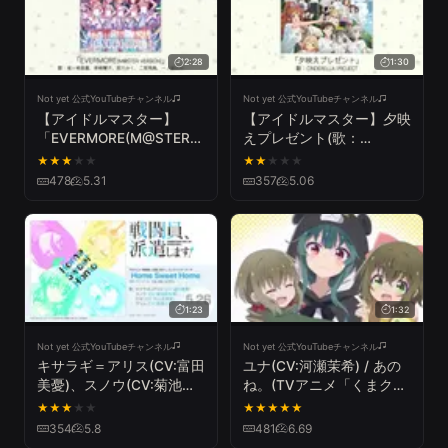
2:28
1:30
Not yet 公式YouTubeチャンネル
Not yet 公式YouTubeチャンネル
【アイドルマスター】
【アイドルマスター】夕映
「EVERMORE(M@STER
えプレゼント(歌：
VERSION)」(歌：城ヶ崎美
CINDERELLA PROJECT)
★
★
★
★
★
★
★
★
★
★
嘉、神崎蘭子、前川みく、
478
5.31
357
5.06
二宮飛鳥、一ノ瀬志希)
1:23
1:32
Not yet 公式YouTubeチャンネル
Not yet 公式YouTubeチャンネル
キサラギ＝アリス(CV:富田
ユナ(CV:河瀬茉希) / あの
美憂)、スノウ(CV:菊池紗
ね。(TVアニメ「くまクマ
矢香)、ロゼ(CV:村上奈津
熊ベアー」エンディングテ
★
★
★
★
★
★
★
★
★
★
実)、グリム(CV:高橋ミナ
ーマ)
354
5.8
481
6.69
ミ) / Home Sweet