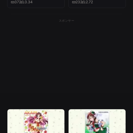
CINDERELLA GIRLS for
372
3.34
232
2.72
BEST5!)
スポンサー