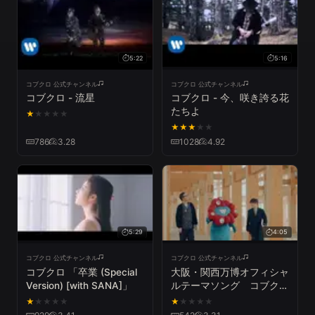
5:22
5:16
コブクロ 公式チャンネル
コブクロ 公式チャンネル
コブクロ - 流星
コブクロ - 今、咲き誇る花
たちよ
★
★
★
★
★
★
★
★
★
★
786
3.28
1028
4.92
5:29
4:05
コブクロ 公式チャンネル
コブクロ 公式チャンネル
コブクロ 「卒業 (Special
大阪・関西万博オフィシャ
Version) [with SANA]」
ルテーマソング コブクロ
「この地球の続きを」
★
★
★
★
★
★
★
★
★
★
MUSIC VIDEO ～