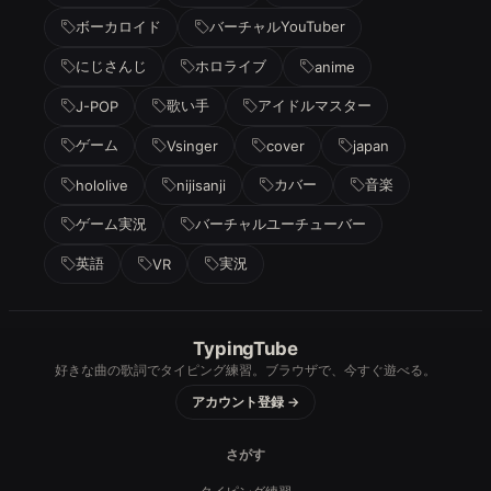
ボーカロイド
バーチャルYouTuber
にじさんじ
ホロライブ
anime
歌い手
アイドルマスター
J-POP
ゲーム
Vsinger
cover
japan
カバー
音楽
hololive
nijisanji
ゲーム実況
バーチャルユーチューバー
英語
実況
VR
TypingTube
好きな曲の歌詞でタイピング練習。ブラウザで、今すぐ遊べる。
アカウント登録 →
さがす