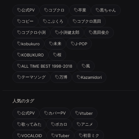
公式PV
コブクロ
卒業
黒ちゃん
コビー
こぶくろ
コブクロ黒田
コブクロ小渕
小渕健太郎
黒田俊介
未来
kobukuro
J-POP
桜
KOBUKURO
風
ALL TIME BEST 1998-2018
テーマソング
万博
Kazamidori
人気のタグ
公式PV
カバーPV
Vtuber
歌ってみた
ボカロ
アニメ
初音ミク
VOCALOID
VTuber