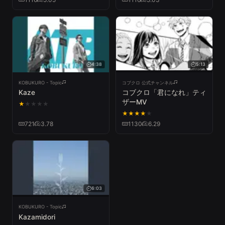
4:38
5:13
KOBUKURO - Topic
コブクロ 公式チャンネル
Kaze
コブクロ「君になれ」ティ
ザーMV
★
★
★
★
★
★
★
★
★
★
721
3.78
1130
6.29
6:03
KOBUKURO - Topic
Kazamidori