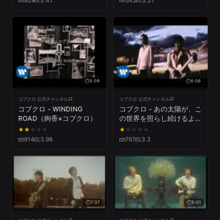
929
3.41
542
3.31
EXPO2025 ver～
5:09
6:06
コブクロ 公式チャンネル
コブクロ 公式チャンネル
コブクロ - WINDING
コブクロ - あの太陽が、こ
ROAD（絢香×コブクロ）
の世界を照らし続けるよう
に。
★
★
★
★
★
★
★
★
★
★
914
3.98
767
3.3
7:37
5:01