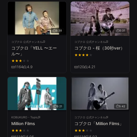
5:38
0:31
コブクロ 公式チャンネル
コブクロ 公式チャンネル
コブクロ「YELL 〜エー
コブクロ - 桜（30秒ver）
ル〜」
★
★
★
★
★
★
★
★
★
★
1164
4.9
120
4.21
5:21
5:42
KOBUKURO - Topic
コブクロ 公式チャンネル
Million Films
コブクロ「Million Films」
★
★
★
★
★
★
★
★
★
★
1116
5.05
1116
5.03