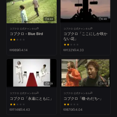
4:44
6:49
コブクロ 公式チャンネル
コブクロ 公式チャンネル
コブクロ - Blue Bird
コブクロ「ここにしか咲か
ない花」
★
★
★
★
★
★
★
★
★
★
989
4.14
1321
4.33
5:28
5:17
コブクロ 公式チャンネル
コブクロ 公式チャンネル
コブクロ「永遠にともに」
コブクロ「轍-わだち-」
★
★
★
★
★
★
★
★
★
★
1146
4.43
870
4.04