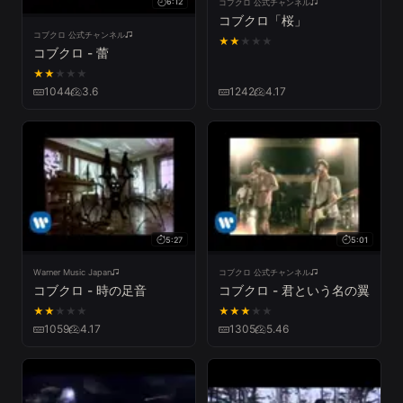
6:12
コブクロ 公式チャンネル
コブクロ「桜」
コブクロ 公式チャンネル
★
★
★
★
★
コブクロ - 蕾
★
★
★
★
★
1044
3.6
1242
4.17
5:27
5:01
Warner Music Japan
コブクロ 公式チャンネル
コブクロ - 時の足音
コブクロ - 君という名の翼
★
★
★
★
★
★
★
★
★
★
1059
4.17
1305
5.46