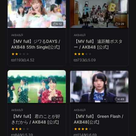
5:12
3:29
AKB48
AKB48
【MV full】ジワるDAYS /
【MV full】 遠距離ポスタ
AKB48 55th Single[公式]
ー / AKB48 [公式]
★
★
★
★
★
★
★
★
★
★
1193
4.52
733
5.09
4:12
4:49
AKB48
AKB48
【MV full】 君のことが好
【MV full】 Green Flash /
きだから / AKB48 [公式]
AKB48[公式]
★
★
★
★
★
★
★
★
★
★
846
5.39
1148
6.69