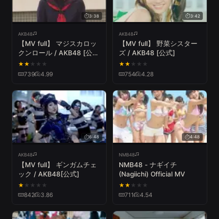
3:38
3:42
AKB48
AKB48
【MV full】 マジスカロッ
【MV full】 野菜シスター
クンロール / AKB48 [公
ズ / AKB48 [公式]
式]
★
★
★
★
★
★
★
★
★
★
739
4.99
754
4.28
6:48
4:48
AKB48
NMB48
【MV full】 ギンガムチェ
NMB48 - ナギイチ
ック / AKB48[公式]
(Nagiichi) Official MV
★
★
★
★
★
★
★
★
★
★
842
3.86
711
4.54