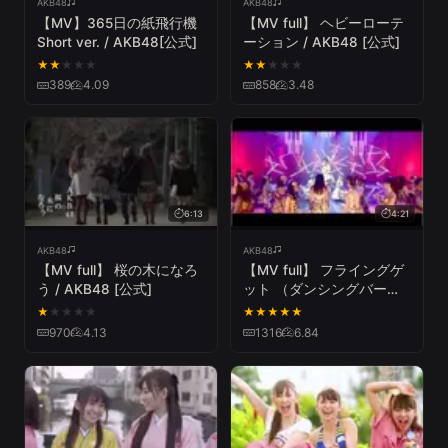
AKB48
AKB48
【MV】365日の紙飛行機
【MV full】 ヘビーローテ
Short ver. / AKB48[公式]
ーション / AKB48 [公式]
★
★
★
★
★
★
★
★
★
★
389
4.09
858
3.48
6:13
4:21
AKB48
AKB48
【MV full】 桜の木になろ
【MV full】 フライングゲ
う / AKB48 [公式]
ット （ダンシングバージ
ョン） / AKB48 [公式]
★
★
★
★
★
★
★
★
★
★
970
4.13
1316
6.84