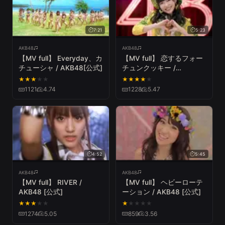
7:21
5:23
AKB48
AKB48
【MV full】 Everyday、カ
【MV full】 恋するフォー
チューシャ / AKB48[公式]
チュンクッキー /
AKB48[公式]
★
★
★
★
★
★
★
★
★
★
1121
4.74
1228
5.47
4:52
5:45
AKB48
AKB48
【MV full】 RIVER /
【MV full】 ヘビーローテ
AKB48 [公式]
ーション / AKB48 [公式]
★
★
★
★
★
★
★
★
★
★
1274
5.05
859
3.56