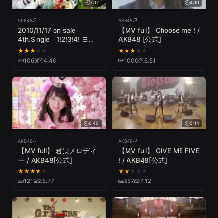
5:17
4:10
SKE48
AKB48
2010/11/17 on sale
【MV full】 Choose me ! /
4th.Single「1!2!3!4! ヨロ
AKB48 [公式]
シク!」Music Video
★
★
★
★
★
★
★
★
★
★
1069
4.46
1000
5.51
6:40
5:14
AKB48
AKB48
【MV full】 君はメロディ
【MV full】 GIVE ME FIVE
ー / AKB48[公式]
! / AKB48[公式]
★
★
★
★
★
★
★
★
★
★
1219
5.77
857
4.12