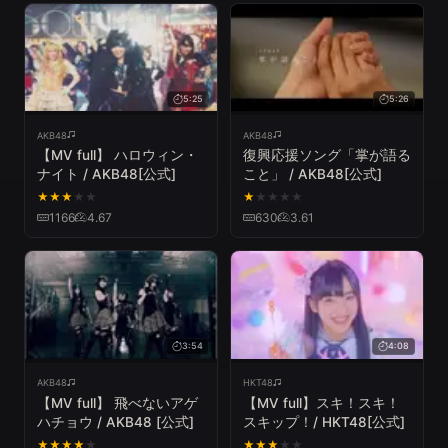
5:25
5:26
AKB48
AKB48
【MV full】 ハロウィン・
復興応援ソング「掌が語る
ナイト / AKB48[公式]
こと」 / AKB48[公式]
★
★
★
★
★
★
★
★
★
★
1166
4.67
630
3.61
3:54
4:08
AKB48
HKT48
【MV full】 飛べないアゲ
【MV full】スキ！スキ！
ハチョウ / AKB48 [公式]
スキップ！/ HKT48[公式]
★
★
★
★
★
★
★
★
★
★