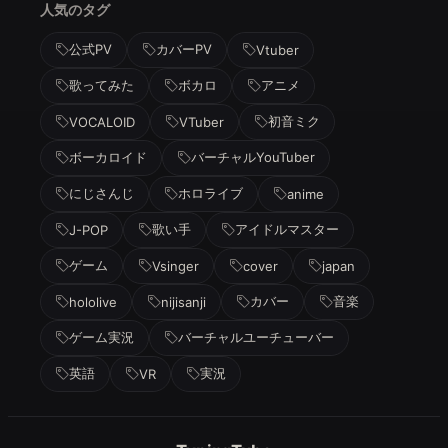
人気のタグ
公式PV
カバーPV
Vtuber
歌ってみた
ボカロ
アニメ
初音ミク
VOCALOID
VTuber
ボーカロイド
バーチャルYouTuber
にじさんじ
ホロライブ
anime
歌い手
アイドルマスター
J-POP
ゲーム
Vsinger
cover
japan
カバー
音楽
hololive
nijisanji
ゲーム実況
バーチャルユーチューバー
英語
実況
VR