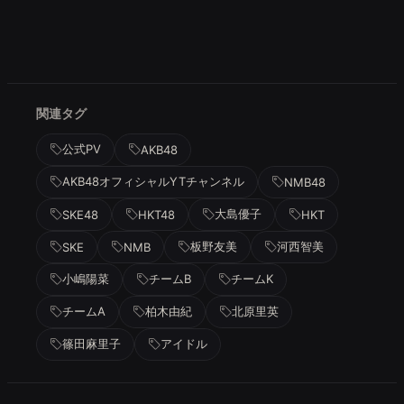
関連タグ
公式PV
AKB48
AKB48オフィシャルYTチャンネル
NMB48
大島優子
SKE48
HKT48
HKT
板野友美
河西智美
SKE
NMB
小嶋陽菜
チームB
チームK
チームA
柏木由紀
北原里英
篠田麻里子
アイドル