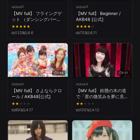
AKB48
AKB48
【MV full】 フライングゲ
【MV full】 Beginner /
ット （ダンシングバージ
AKB48 [公式]
ョン） / AKB48 [公式]
★
★
★
★
★
★
★
★
★
★
1328
6.6
753
6.11
7:44
5:51
AKB48
AKB48
【MV full】 さよならクロ
【MV full】 鈴懸の木の道
ール / AKB48[公式]
で「君の微笑みを夢に見
る」と言ってしまったら僕
★
★
★
★
★
★
★
★
★
★
たちの関係はどう変わって
893
4.17
1051
4.12
しまうのか、僕なりに何日
か考えた上でのやや気恥ず
かしい結論のようなもの
/AKB48[公式]