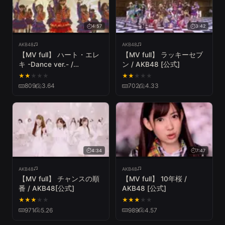
4:57
3:42
AKB48
AKB48
【MV full】 ハート・エレ
【MV full】 ラッキーセブ
キ -Dance ver.- /
ン / AKB48 [公式]
AKB48[公式]
★
★
★
★
★
★
★
★
★
★
809
3.64
702
4.33
4:34
7:47
AKB48
AKB48
【MV full】 チャンスの順
【MV full】 10年桜 /
番 / AKB48[公式]
AKB48 [公式]
★
★
★
★
★
★
★
★
★
★
971
5.26
989
4.57