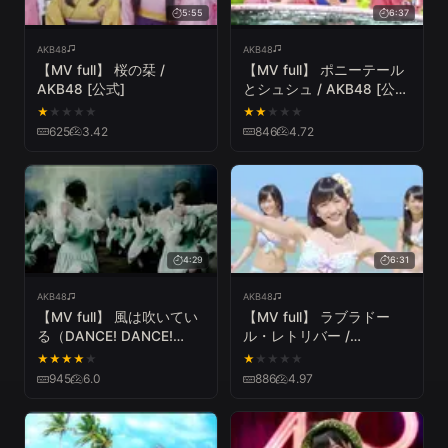
5:55
6:37
AKB48
AKB48
【MV full】 桜の栞 /
【MV full】 ポニーテール
AKB48 [公式]
とシュシュ / AKB48 [公
式]
★
★
★
★
★
★
★
★
★
★
625
3.42
846
4.72
4:29
6:31
AKB48
AKB48
【MV full】 風は吹いてい
【MV full】 ラブラドー
る（DANCE! DANCE!
ル・レトリバー /
DANCE! ver.）/AKB48[公
AKB48[公式]
★
★
★
★
★
★
★
★
★
★
式]
945
6.0
886
4.97