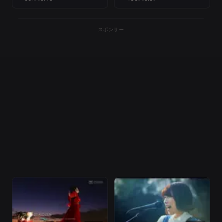
ANIME『Laid-Back Camp
SEASON２』OPENING
THEME）
スポンサー