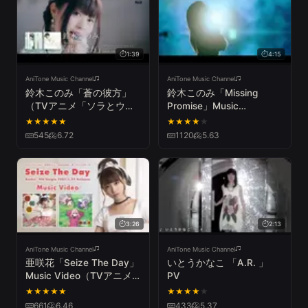
1:39
4:15
AniTone Music Channel
AniTone Music Channel
鈴木このみ「蒼の彼方」
鈴木このみ「Missing
（TVアニメ「ソラとウミ
Promise」Music
のアイダ」エンディングテ
Video(TVアニメ『ひぐら
★
★
★
★
★
★
★
★
★
★
ーマ）Music Video TV
しのなく頃に 卒』EDテー
545
6.72
1120
5.63
size
マ)
3:26
2:13
AniTone Music Channel
AniTone Music Channel
亜咲花「Seize The Day」
いとうかなこ 「A.R. 」
Music Video（TVアニメ
PV
『ゆるキャン△ SEASON
★
★
★
★
★
★
★
★
★
★
２』OPテーマ／
661
6.46
433
5.37