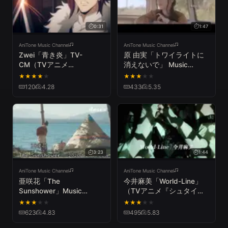
0:31
1:47
AniTone Music Channel
AniTone Music Channel
Zwei「青き炎」TV-
原 由実「トワイライトに
CM（TVアニメ
消えないで」 Music
『BAKUMATSUクライシ
Video（ショートサイズ）
★
★
★
★
★
★
★
★
★
★
ス』EDテーマ）
/ TVアニメ『俺がお嬢様学
120
4.28
433
5.35
校に「庶民サンプル」とし
てゲッツされた件』エンデ
ィング
3:23
1:44
AniTone Music Channel
AniTone Music Channel
亜咲花「The
今井麻美「World-Line」
Sunshower」Music
（TVアニメ『シュタイン
Video（ショートアニメ
ズ・ゲート ゼロ』後期ED
★
★
★
★
★
★
★
★
★
★
「へやキャン△」主題歌）
テーマ）Short Music
623
4.83
495
5.83
Video