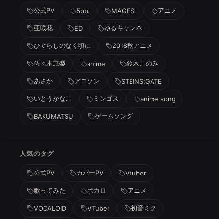
公式PV
アニメ
5pb.
MAGES.
亜咲花
ゆるキャン△
ED
ひぐらしのなく頃に
2018秋アニメ
佐々木恵梨
鈴木このみ
anime
あさか
アニソン
STEINS;GATE
いとうかなこ
ミンゴス
anime song
ゲームソング
BAKUMATSU
人気のタグ
公式PV
カバーPV
Vtuber
歌ってみた
ボカロ
アニメ
初音ミク
VOCALOID
VTuber