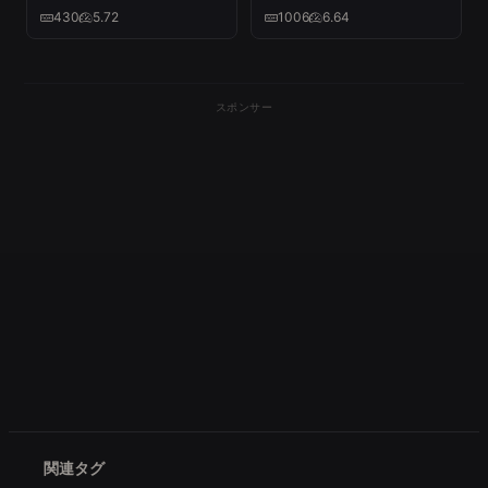
マ）Short Music Video
430
5.72
1006
6.64
スポンサー
関連タグ