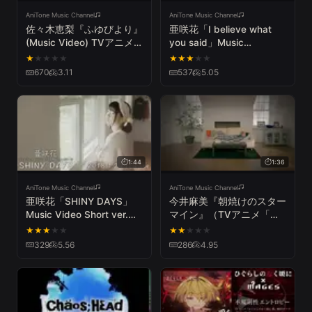
AniTone Music Channel
AniTone Music Channel
佐々木恵梨『ふゆびより』
亜咲花「I believe what
(Music Video) TVアニメ
you said」Music
「ゆるキャン」EDテーマ
Video（TVアニメ「ひぐ
★
★
★
★
★
★
★
★
★
★
らしのなく頃に 業」オー
670
3.11
537
5.05
プニングテーマ）
1:44
1:36
AniTone Music Channel
AniTone Music Channel
亜咲花「SHINY DAYS」
今井麻美『朝焼けのスター
Music Video Short ver.
マイン』（TVアニメ「プ
（TVアニメ『ゆるキャン
ラスティック・メモリー
★
★
★
★
★
★
★
★
★
★
△』OPテーマ）
ズ」EDテーマ）Short
329
5.56
286
4.95
Music Video