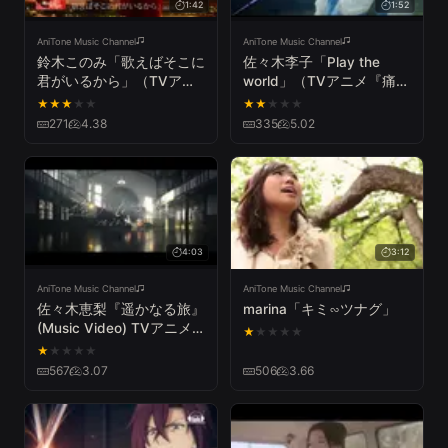
1:42
1:52
AniTone Music Channel
AniTone Music Channel
鈴木このみ「歌えばそこに
佐々木李子「Play the
君がいるから」（TVアニ
world」（TVアニメ『痛い
メ『LOST SONG』オープ
のは嫌なので防御力に極振
★
★
★
★
★
★
★
★
★
★
ニング主題歌）Music
りしたいと思います。』
271
4.38
335
5.02
Video TV size
ED）Music Video Short
ver.
4:03
3:12
AniTone Music Channel
AniTone Music Channel
佐々木恵梨『遥かなる旅』
marina「キミ∽ツナグ」
(Music Video) TVアニメ
★
★
★
★
★
「BAKUMATSU」EDテー
★
★
★
★
★
マ
567
3.07
506
3.66