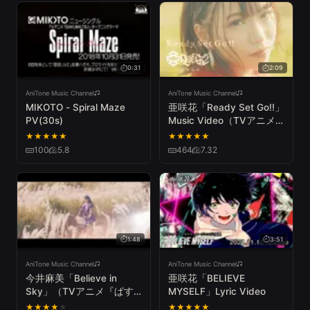
0:31
2:09
AniTone Music Channel
AniTone Music Channel
MIKOTO - Spiral Maze
亜咲花「Ready Set Go!!」
PV(30s)
Music Video（TVアニメ
『賢者の弟子を名乗る賢
★
★
★
★
★
★
★
★
★
★
者』オープニングテーマ）
100
5.8
464
7.32
1:48
3:51
AniTone Music Channel
AniTone Music Channel
今井麻美「Believe in
亜咲花「BELIEVE
Sky」（TVアニメ『ぱす
MYSELF」Lyric Video
てるメモリーズ』OPテー
★
★
★
★
★
★
★
★
★
★