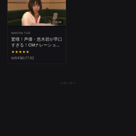
2:39
MANTAN TV
驚嘆！声優・悠木碧が早口
すぎる！CMナレーション
に挑戦「ダッシュエックス
★
★
★
★
★
文庫」CMメーキング映像
549
17.62
スポンサー