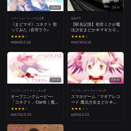
4:51
1:31
シアーミュージックV公式
環境P
《まどマギ》コネクト 歌
【駅名記憶】初音ミクが魔
ってみた ♪音羽ララ♪
法少女まどか☆マギカＯＰ
で米原から浜松までの駅名
★
★
★
★
★
★
★
★
★
★
を歌います。
981
5.58
401
5.16
1:31
0:16
アニプレックス チャンネル
アニプレックス チャンネル
オープニングムービー‐
スマホゲーム「マギアレコ
「コネクト」ClariS｜魔法
ード 魔法少女まどか☆マ
少女まどか☆マギカ「始ま
ギカ外伝」15秒CM
★
★
★
★
★
★
★
★
★
★
りの物語／永遠の物語」
421
5.35
61
5.53
TV Edition