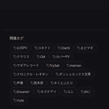
関連タグ
公式PV
コネクト
まどマギ
ClariS
クラリス
カバーPV
CM
マギアレコード
TrySail
mantan
クロニクル・レギオン
ダッシュエックス文庫
声優
悠木碧
キミとふたり
キズナアイ
ユニ
ゆに
Dreamin'
YuNi