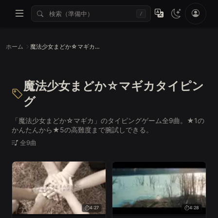
/
ホーム
魔法少女まどか☆マギカタイピング
魔法少女まどか☆マギカタイピン
グ
「魔法少女まどか☆マギカ」のタイピングゲーム全9曲。★1の
かんたんから★5の高難度まで腕試しできる。
全9曲
4:27
4:28