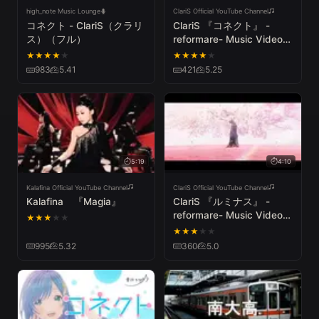
high_note Music Lounge
ClariS Official YouTube Channel
コネクト - ClariS（クラリ
ClariS 『コネクト』 -
ス）（フル）
reformare- Music Video
【TVアニメ「魔法少女ま
★
★
★
★
★
★
★
★
★
★
どか☆マギカ」オープニン
983
5.41
421
5.25
グテーマ】
5:19
4:10
Kalafina Official YouTube Channel
ClariS Official YouTube Channel
Kalafina 『Magia』
ClariS 『ルミナス』 -
reformare- Music Video
★
★
★
★
★
【「劇場版 魔法少女まど
★
★
★
★
★
か☆マギカ ［前編］始ま
995
5.32
360
5.0
りの物語」主題歌】