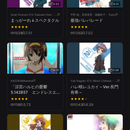
3:52
4:21
Itsuki Koizumi (CV: Daisuke Ono) - Topic
平野 綾、茅原実里、後藤邑子 - Topic
まっがーれ↓スペクタクル
最強パレパレード
★
★
★
★
★
★
★
★
★
★
1638
7.51
1392
7.02
0:31
3:38
KADOKAWAanime
Yuki Nagato (CV: Minori Chihara) - Topic
「涼宮ハルヒの憂鬱
ハレ晴レユカイ～Ver.長門
5.142857 エンドレスエ
有希～
イトI+II（第２巻）」DVD
★
★
★
★
★
★
★
★
★
★
発売CM
156
5.73
1042
6.39