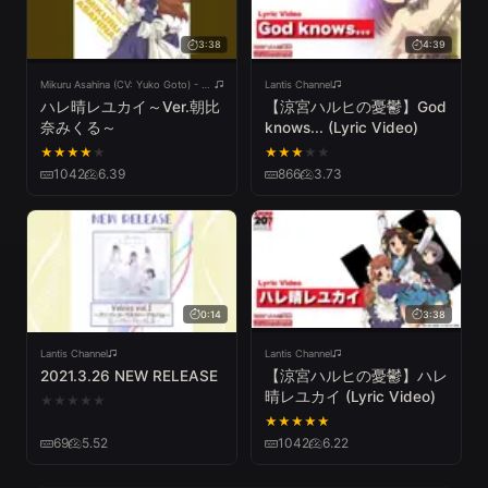
3:38
4:39
Mikuru Asahina (CV: Yuko Goto) - Topic
Lantis Channel
ハレ晴レユカイ～Ver.朝比
【涼宮ハルヒの憂鬱】God
奈みくる～
knows... (Lyric Video)
★
★
★
★
★
★
★
★
★
★
1042
6.39
866
3.73
0:14
3:38
Lantis Channel
Lantis Channel
2021.3.26 NEW RELEASE
【涼宮ハルヒの憂鬱】ハレ
晴レユカイ (Lyric Video)
★
★
★
★
★
★
★
★
★
★
69
5.52
1042
6.22