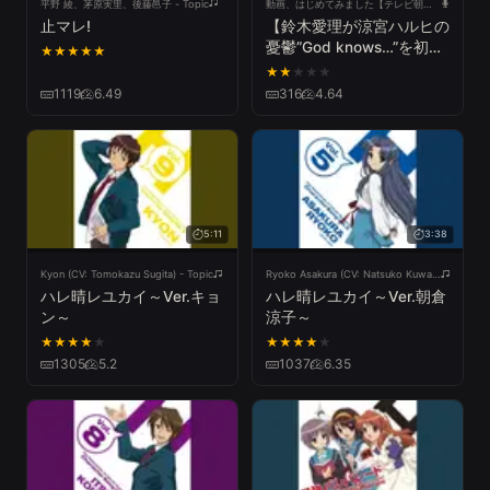
平野 綾、茅原実里、後藤邑子 - Topic
動画、はじめてみました【テレビ朝日公式】
止マレ!
【鈴木愛理が涼宮ハルヒの
憂鬱”God knows…”を初カ
★
★
★
★
★
バー】平野綾が歌った伝説
★
★
★
★
★
の劇中歌を熱唱！【アニソ
1119
6.49
316
4.64
ン神曲カバーでしょdeシ
ョー‼️】
5:11
3:38
Kyon (CV: Tomokazu Sugita) - Topic
Ryoko Asakura (CV: Natsuko Kuwatani) - Topic
ハレ晴レユカイ～Ver.キョ
ハレ晴レユカイ～Ver.朝倉
ン～
涼子～
★
★
★
★
★
★
★
★
★
★
1305
5.2
1037
6.35