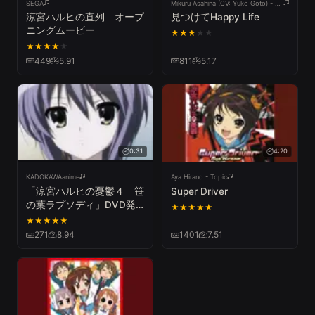
SEGA
Mikuru Asahina (CV: Yuko Goto) - Topic
涼宮ハルヒの直列 オープ
見つけてHappy Life
ニングムービー
★
★
★
★
★
★
★
★
★
★
449
5.91
811
5.17
0:31
4:20
KADOKAWAanime
Aya Hirano - Topic
「涼宮ハルヒの憂鬱４ 笹
Super Driver
の葉ラプソディ」DVD発
★
★
★
★
★
売CM【30秒】
★
★
★
★
★
271
8.94
1401
7.51