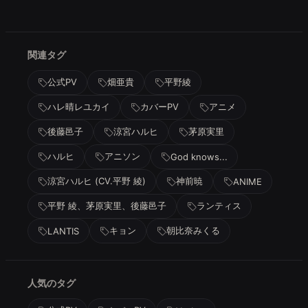
関連タグ
公式PV
畑亜貴
平野綾
ハレ晴レユカイ
カバーPV
アニメ
後藤邑子
涼宮ハルヒ
茅原実里
ハルヒ
アニソン
God knows...
涼宮ハルヒ (CV.平野 綾)
神前暁
ANIME
平野 綾、茅原実里、後藤邑子
ランティス
キョン
朝比奈みくる
LANTIS
人気のタグ