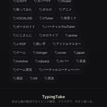
公式PV
カバーPV
Vtuber
歌ってみた
ボカロ
アニメ
初音ミク
VOCALOID
VTuber
ボーカロイド
バーチャルYouTuber
にじさんじ
ホロライブ
anime
歌い手
アイドルマスター
J-POP
ゲーム
Vsinger
cover
japan
カバー
音楽
hololive
nijisanji
ゲーム実況
バーチャルユーチューバー
英語
実況
VR
TypingTube
好きな曲の歌詞でタイピング練習。ブラウザで、今すぐ遊べる。