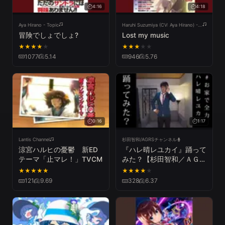
4:16
4:18
Aya Hirano - Topic
Haruhi Suzumiya (CV: Aya Hirano) - Topic
冒険でしょでしょ?
Lost my music
★
★
★
★
★
★
★
★
★
★
1077
5.14
946
5.76
0:16
1:17
Lantis Channel
杉田智和/AGRSチャンネル
涼宮ハルヒの憂鬱 新ED
『ハレ晴レユカイ』踊って
テーマ「止マレ！」TVCM
みた？【杉田智和／ＡＧＲ
Ｓチャンネル】
★
★
★
★
★
★
★
★
★
★
121
9.69
328
6.37