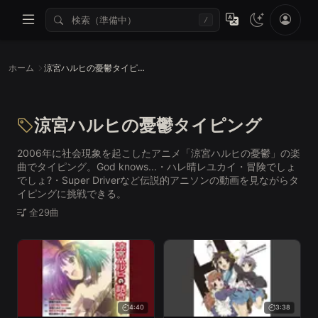
/
ホーム
涼宮ハルヒの憂鬱タイピング
涼宮ハルヒの憂鬱タイピング
2006年に社会現象を起こしたアニメ「涼宮ハルヒの憂鬱」の楽
曲でタイピング。God knows...・ハレ晴レユカイ・冒険でしょ
でしょ?・Super Driverなど伝説的アニソンの動画を見ながらタ
イピングに挑戦できる。
全29曲
4:40
3:38