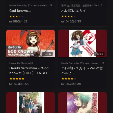
Haruhi Suzumiya (CV: Aya Hirano) - Topic
平野 綾、茅原実里、後藤邑子 - Topic
God knows...
ハレ晴レユカイ
★
★
★
★
★
★
★
★
★
★
889
4.53
1042
6.39
4:42
3:38
LeeandLie (AmaLee)
Haruhi Suzumiya (CV: Aya Hirano) - Topic
Haruhi Suzumiya - "God
ハレ晴レユカイ～Ver.涼宮
Knows" (FULL) | ENGLISH
ハルヒ～
ver | AmaLee
★
★
★
★
★
★
★
★
★
★
1824
8.56
1042
6.39