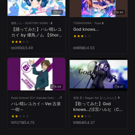
1:31
4:40
燦鳥ノム - SUNTORY NOMU -
TOKINOSORA - Topic
【踊ってみた】ハレ晴レユ
God knows...
カイ by 燦鳥ノム 【Short
★
★
★
★
★
ver.】
★
★
★
★
★
390
5.49
889
4.53
5:09
4:41
Itsuki Koizumi (CV: Daisuke Ono) - Topic
長尾 景 / Nagao Kei【にじさんじ】
ハレ晴レユカイ～Ver.古泉
【歌ってみた】God
一樹～
knows…/涼宮ハルヒ（CV
平野綾）【涼宮ハルヒの憂
★
★
★
★
★
★
★
★
★
★
鬱】【長尾景cover】【に
1076
4.75
864
4.37
じさんじ】