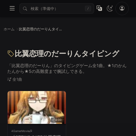
/
ホーム
比翼恋理のだーりんタイピング
比翼恋理のだーりんタイピング
「比翼恋理のだーりん」のタイピングゲーム全1曲。★1のかん
たんから★5の高難度まで腕試しできる。
全1曲
2:00
4GamerMovie