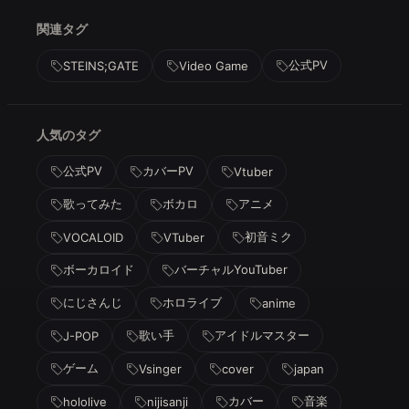
関連タグ
公式PV
STEINS;GATE
Video Game
人気のタグ
公式PV
カバーPV
Vtuber
歌ってみた
ボカロ
アニメ
初音ミク
VOCALOID
VTuber
ボーカロイド
バーチャルYouTuber
にじさんじ
ホロライブ
anime
歌い手
アイドルマスター
J-POP
ゲーム
Vsinger
cover
japan
カバー
音楽
hololive
nijisanji