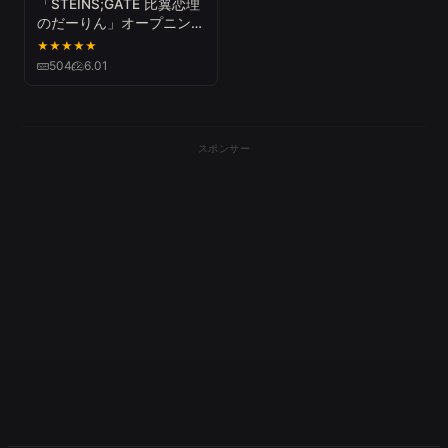
「STEINS;GATE 比翼恋理
のだーりん」オープニング
ムービー
★
★
★
★
★
504
6.01
スポンサー