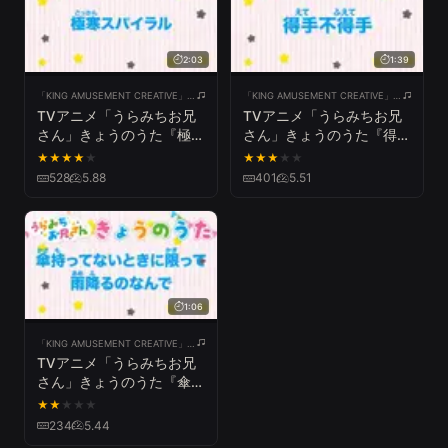
2:03
1:39
「KING AMUSEMENT CREATIVE」公式チャンネル
「KING AMUSEMENT CREATIVE」公式チャンネル
TVアニメ「うらみちお兄
TVアニメ「うらみちお兄
さん」きょうのうた『極寒
さん」きょうのうた『得手
スパイラル』
不得手』
★
★
★
★
★
★
★
★
★
★
528
5.88
401
5.51
1:06
「KING AMUSEMENT CREATIVE」公式チャンネル
TVアニメ「うらみちお兄
さん」きょうのうた『傘持
ってないときに限って雨降
★
★
★
★
★
るのなんで』
234
5.44