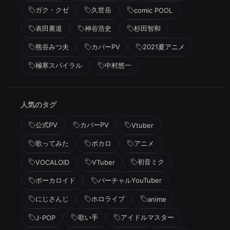
ガク・クゼ
久世岳
comic POOL
表田裏道
神谷浩史
杉田智和
熊谷みつ夫
カバーPV
2021夏アニメ
極寒スパイラル
中村悠一
人気のタグ
公式PV
カバーPV
Vtuber
歌ってみた
ボカロ
アニメ
初音ミク
VOCALOID
VTuber
ボーカロイド
バーチャルYouTuber
にじさんじ
ホロライブ
anime
歌い手
アイドルマスター
J-POP