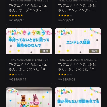
「KING AMUSEMENT CREATIVE」公式チャンネル
「KING AMUSEMENT CREATIVE」公式チャンネル
TVアニメ「うらみちお兄
TVアニメ「うらみちお兄
さん」オープニングテーマ
さん」エンディングテーマ
『ABC体操』ノンクレジ
『Dream on 』ノンクレジ
★
★
★
★
★
★
★
★
★
★
ットVer.
ットVer.
370
3.8
465
5.41
1:06
2:09
「KING AMUSEMENT CREATIVE」公式チャンネル
「KING AMUSEMENT CREATIVE」公式チャンネル
TVアニメ「うらみちお兄
TVアニメ「うらみちお兄
さん」きょうのうた『傘持
さん」きょうのうた『エン
ってないときに限って雨降
ドレス猛暑』
★
★
★
★
★
★
★
★
★
★
るのなんで』
234
5.44
462
5.08