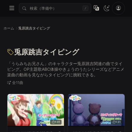
/
ホーム
兎原跳吉タイピング
兎原跳吉タイピング
「うらみちお兄さん」のキャラクター兎原跳吉関連の曲でタイ
ピング。OP主題歌ABC体操やきょうのうたシリーズなどアニメ
楽曲の動画を見ながらタイピングに挑戦できる。
全11曲
1:31
1:31