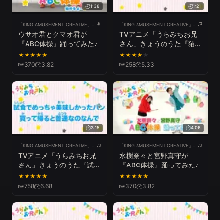
1:38
1:21
「KING AMUSEMENT CREATIVE」公式チャンネル
「KING AMUSEMENT CREATIVE」公式チャンネル
ウサオ君とクマオ君が
TVアニメ「うらみちお兄
『ABC体操』踊ってみた♪
さん」きょうのうた『猫が
何もない空間を見てる』
★
★
★
★
★
★
★
★
★
★
370
3.82
258
5.33
2:15
4:06
「KING AMUSEMENT CREATIVE」公式チャンネル
「KING AMUSEMENT CREATIVE」公式チャンネル
TVアニメ「うらみちお兄
水樹奈々と宮野真守が
さん」きょうのうた『試食
『ABC体操』踊ってみた♪
でめっちゃ美味しかったパ
★
★
★
★
★
★
★
★
★
★
ン買って帰ると普通なのな
758
6.68
370
3.82
んで』