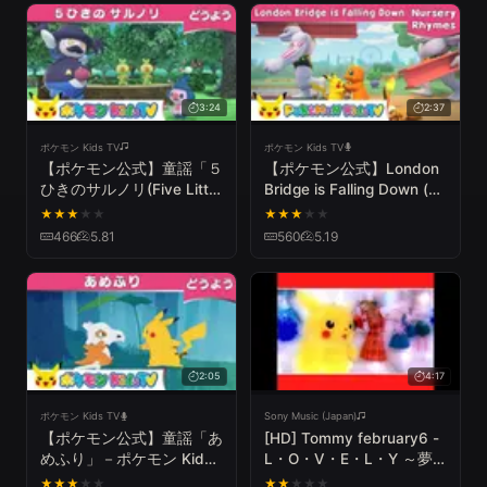
3:24
2:37
ポケモン Kids TV
ポケモン Kids TV
【ポケモン公式】童謡「５
【ポケモン公式】London
ひきのサルノリ(Five Little
Bridge is Falling Down (ロ
Monkeys)」－ポケモン
ンドン橋)－ポケモン Kids
★
★
★
★
★
★
★
★
★
★
Kids TV【こどものうた】
TV【英語のうた】
466
5.81
560
5.19
2:05
4:17
ポケモン Kids TV
Sony Music (Japan)
【ポケモン公式】童謡「あ
[HD] Tommy february6 -
めふり」－ポケモン Kids
L・O・V・E・L・Y ～夢
TV【こどものうた】
見るLOVELY BOY～
★
★
★
★
★
★
★
★
★
★