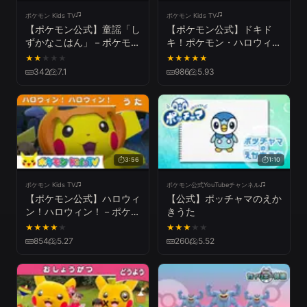
ポケモン Kids TV
ポケモン Kids TV
【ポケモン公式】童謡「し
【ポケモン公式】ドキド
ずかなこはん」－ポケモン
キ！ポケモン・ハロウィン
Kids TV【こどものうた】
～Trick or Treat～－ポケ
★
★
★
★
★
★
★
★
★
★
モン Kids TV【こどものう
342
7.1
986
5.93
た】
3:56
1:10
ポケモン Kids TV
ポケモン公式YouTubeチャンネル
【ポケモン公式】ハロウィ
【公式】ポッチャマのえか
ン！ハロウィン！－ポケモ
きうた
ン Kids TV【こどものう
★
★
★
★
★
★
★
★
★
★
た】
854
5.27
260
5.52