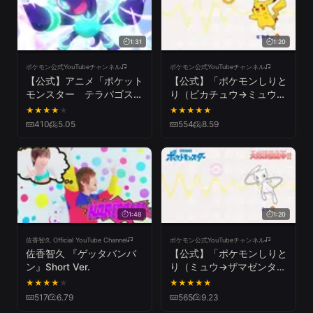
1:31
1:20
ポケモン公式YouTubeチャンネル
ポケモン公式YouTubeチャンネル
【公式】アニメ「ポケット
【公式】「ポケモンしりと
モンスター テラパゴスの
り（ピカチュウ→ミュウ
かがやき」オープニングテ
Ver.）」 アニメ「ポケッ
★
★
★
★
★
★
★
★
★
★
ーマ「ハロ」
トモンスター」エンディン
410
5.05
554
8.59
グテーマ
1:48
1:20
佐香智久 Official YouTube Channel
ポケモン公式YouTubeチャンネル
佐香智久 『ゲッタバンバ
【公式】「ポケモンしりと
ン』Short Ver.
り（ミュウ→ザマゼンタ
Ver.）」 アニメ「ポケッ
★
★
★
★
★
★
★
★
★
★
トモンスター」エンディン
517
6.79
565
9.23
グテーマ