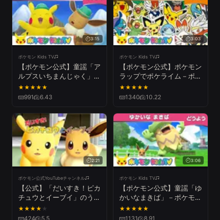
3:15
3:03
ポケモン Kids TV
ポケモン Kids TV
【ポケモン公式】童謡「ア
【ポケモン公式】ポケモン
ルプスいちまんじゃく」－
ラップでポケライム－ポケ
ポケモン Kids TV【こども
モン Kids TV【こどものう
★
★
★
★
★
★
★
★
★
★
のうた】
た】
991
6.43
1340
10.22
2:21
3:06
ポケモン公式YouTubeチャンネル
ポケモン Kids TV
【公式】「だいすき！ピカ
【ポケモン公式】童謡「ゆ
チュウとイーブイ」のうた
かいなまきば」－ポケモン
（日本語版）『ポケットモ
Kids TV【こどものうた】
★
★
★
★
★
★
★
★
★
★
ンスター Let's Go! ピカチ
424
5.5
1131
8.91