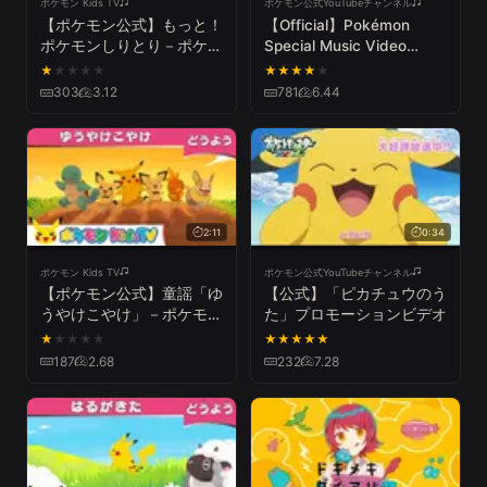
ポケモン Kids TV
ポケモン公式YouTubeチャンネル
【ポケモン公式】もっと！
【Official】Pokémon
ポケモンしりとり－ポケモ
Special Music Video
ン Kids TV【こどものう
「GOTCHA！」 | BUMP
★
★
★
★
★
★
★
★
★
★
た】
OF CHICKEN - Acacia
303
3.12
781
6.44
2:11
0:34
ポケモン Kids TV
ポケモン公式YouTubeチャンネル
【ポケモン公式】童謡「ゆ
【公式】「ピカチュウのう
うやけこやけ」－ポケモン
た」プロモーションビデオ
Kids TV【こどものうた】
★
★
★
★
★
★
★
★
★
★
187
2.68
232
7.28