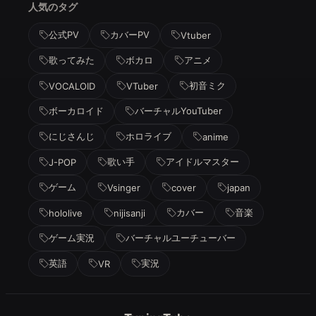
人気のタグ
公式PV
カバーPV
Vtuber
歌ってみた
ボカロ
アニメ
初音ミク
VOCALOID
VTuber
ボーカロイド
バーチャルYouTuber
にじさんじ
ホロライブ
anime
歌い手
アイドルマスター
J-POP
ゲーム
Vsinger
cover
japan
カバー
音楽
hololive
nijisanji
ゲーム実況
バーチャルユーチューバー
英語
実況
VR