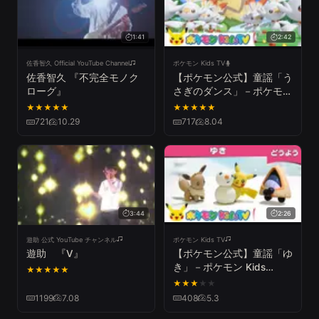
1:41
2:42
佐香智久 Official YouTube Channel
ポケモン Kids TV
佐香智久 『不完全モノク
【ポケモン公式】童謡「う
ローグ』
さぎのダンス」－ポケモン
Kids TV【こどものうた】
★
★
★
★
★
★
★
★
★
★
721
10.29
717
8.04
3:44
2:26
遊助 公式 YouTube チャンネル
ポケモン Kids TV
遊助 『V』
【ポケモン公式】童謡「ゆ
き」－ポケモン Kids
★
★
★
★
★
TV【こどものうた】
★
★
★
★
★
1199
7.08
408
5.3