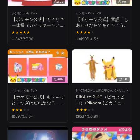
2:30
3:04
ポケモン Kids TV
ポケモン Kids TV
【ポケモン公式】カイリキ
【ポケモン公式】童謡「し
ー体操（カイリキーたいそ
あわせならてをたたこう」
う）－ポケモン Kids TV
－ポケモン Kids TV【こど
★
★
★
★
★
★
★
★
★
★
ものうた】
847
7.96
499
4.52
3:07
3:15
ポケモン Kids TV
PIKOTAROピコ太郎OFFICIAL CHANNEL
【ポケモン公式】も～～っ
PIKA to PIKO（ピカとピ
と！つぎはだれかな？－ポ
コ）/Pikachu(ピカチュウ)
ケモン Kids TV【こどもの
& PIKOTARO(ピコ太郎)
★
★
★
★
★
★
★
★
★
★
うた】
697
7.54
534
5.89