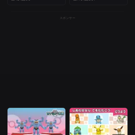
ュウ・Let's Go! イーブ
イ』
スポンサー