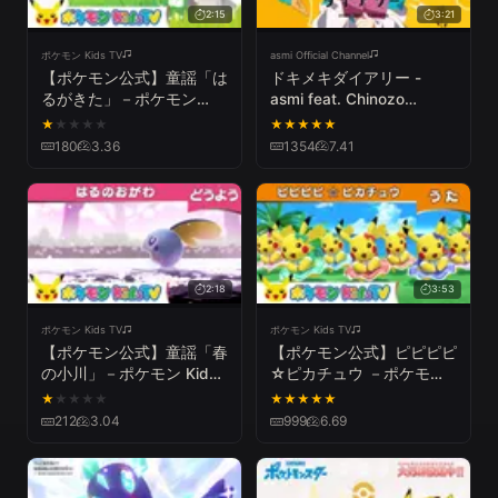
2:15
3:21
ポケモン Kids TV
asmi Official Channel
【ポケモン公式】童謡「は
ドキメキダイアリー -
るがきた」－ポケモン
asmi feat. Chinozo
Kids TV【こどものうた】
(Official Music Video)
★
★
★
★
★
★
★
★
★
★
180
3.36
1354
7.41
2:18
3:53
ポケモン Kids TV
ポケモン Kids TV
【ポケモン公式】童謡「春
【ポケモン公式】ピピピピ
の小川」－ポケモン Kids
☆ピカチュウ －ポケモン
TV【こどものうた】
Kids TV【こどものうた】
★
★
★
★
★
★
★
★
★
★
212
3.04
999
6.69