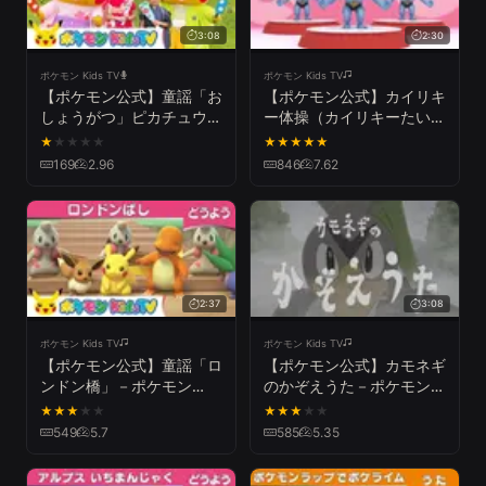
3:08
2:30
ポケモン Kids TV
ポケモン Kids TV
【ポケモン公式】童謡「お
【ポケモン公式】カイリキ
しょうがつ」ピカチュウバ
ー体操（カイリキーたいそ
ージョン－ポケモン Kids
う）－ポケモン Kids TV
★
★
★
★
★
★
★
★
★
★
TV【こどものうた】
169
2.96
846
7.62
2:37
3:08
ポケモン Kids TV
ポケモン Kids TV
【ポケモン公式】童謡「ロ
【ポケモン公式】カモネギ
ンドン橋」－ポケモン
のかぞえうた－ポケモン
Kids TV【こどものうた】
Kids TV【ポケモンのう
★
★
★
★
★
★
★
★
★
★
た】
549
5.7
585
5.35