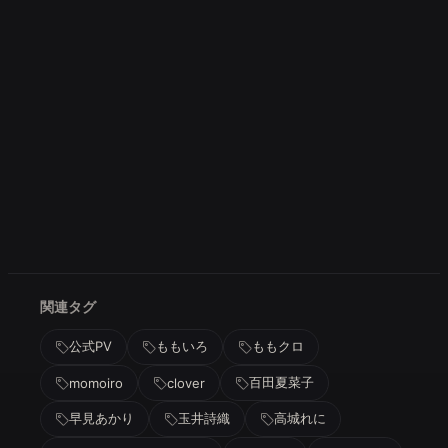
関連タグ
公式PV
ももいろ
ももクロ
百田夏菜子
momoiro
clover
早見あかり
玉井詩織
高城れに