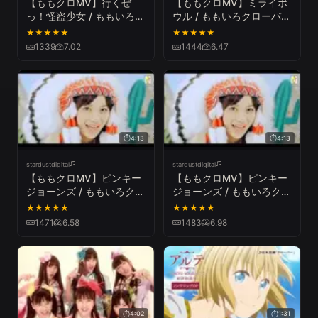
【ももクロMV】行くぜ
【ももクロMV】ミライボ
っ！怪盗少女 / ももいろク
ウル / ももいろクローバー
ローバーZ（MOMOIRO
Z（MOMOIRO CLOVER／
★
★
★
★
★
★
★
★
★
★
CLOVER／IKUZE!
MIRAI BOWL）
1339
7.02
1444
6.47
KAITOU SYOUJO）
4:13
4:13
stardustdigital
stardustdigital
【ももクロMV】ピンキー
【ももクロMV】ピンキー
ジョーンズ / ももいろクロ
ジョーンズ / ももいろクロ
ーバーZ（MOMOIRO
ーバーZ（MOMOIRO
★
★
★
★
★
★
★
★
★
★
CLOVER／PINKY
CLOVER／PINKY
1471
6.58
1483
6.98
JOHNS）
JOHNS）
4:02
1:31