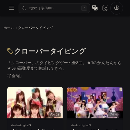
/
ホーム
クローバータイピング
クローバータイピング
「クローバー」のタイピングゲーム全8曲。★1のかんたんから
★5の高難度まで腕試しできる。
全8曲
4:02
4:40
stardustdigital
stardustdigital