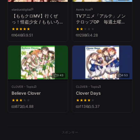
stardustdigital
Asmik Ace
【ももクロMV】行くぜ
TVアニメ「アルテ」ノン
っ！怪盗少女 / ももいろク
テロップOP 毎週土曜
ローバーZ（MOMOIRO
22:00からTOKYO MXほか
★
★
★
★
★
★
★
★
★
★
CLOVER／IKUZE!
にて好評放送中！
646
9.51
298
4.28
KAITOU SYOUJO）
3:43
4:53
CLOVER - Topic
CLOVER - Topic
Believe Clover
Clover Days
★
★
★
★
★
★
★
★
★
★
872
4.88
1136
5.37
スポンサー