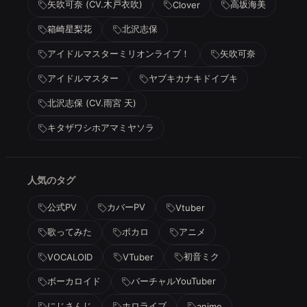
矢吹可奈 (CV.木戸衣吹)
高坂海美
Clover
箱崎星梨花
北沢志保
アイドルマスターミリオンライブ！
矢吹可奈
アイドルマスター
ヤブキカナキドイブキ
北沢志保 (CV.雨宮 天)
キタザワシホアマミヤソラ
人気のタグ
公式PV
カバーPV
Vtuber
歌ってみた
ボカロ
アニメ
初音ミク
VOCALOID
VTuber
ボーカロイド
バーチャルYouTuber
にじさんじ
ホロライブ
anime