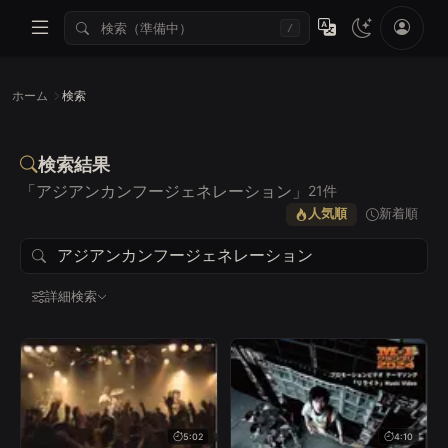
/
ホーム
検索
検索結果
「アジアンカンフージェネレーション」
21件
人気順
新着順
詳細検索
すべて
Lv.1
Lv.2
Lv.3
Lv.4
Lv.5
5:02
4:10