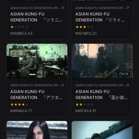
すべて
〜1分
1〜2分
2〜4分
4分〜
ASIAN KUNG-FU GENERATION Official YouTube Channel
ASIAN KUNG-FU GENERATION Official YouTube Channel
ASIAN KUNG-FU
ASIAN KUNG-FU
GENERATION 『ソラニ
GENERATION 『リライ
ン』
ト』（M-1グランプリ2024
★
★
★
★
★
★
★
★
★
★
プロモーションビデオ テー
599
3.43
579
5.31
すべて
日本語
한국어
ไทย
English
Español
マソング）
简体中文
Русский
Tiếng Việt
Deutsch
Français
すべて
公式PV
カバー
3:42
4:22
ASIAN KUNG-FU GENERATION Official YouTube Channel
ASIAN KUNG-FU GENERATION Official YouTube Channel
ASIAN KUNG-FU
ASIAN KUNG-FU
GENERATION 『アフター
GENERATION 『遥か彼
ダーク』
方』
★
★
★
★
★
★
★
★
★
★
664
4.71
651
4.51