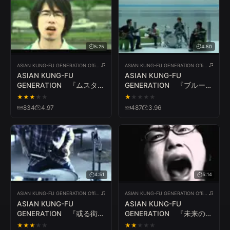
5:25
4:50
ASIAN KUNG-FU GENERATION Official YouTube Channel
ASIAN KUNG-FU GENERATION Official YouTube Channel
ASIAN KUNG-FU
ASIAN KUNG-FU
GENERATION 『ムスタン
GENERATION 『ブルート
グ』
レイン』
★
★
★
★
★
★
★
★
★
★
834
4.97
487
3.96
4:51
5:14
ASIAN KUNG-FU GENERATION Official YouTube Channel
ASIAN KUNG-FU GENERATION Official YouTube Channel
ASIAN KUNG-FU
ASIAN KUNG-FU
GENERATION 『或る街の
GENERATION 『未来の破
群青』
片』
★
★
★
★
★
★
★
★
★
★