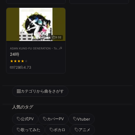
3:32
ASIAN KUNG-FU GENERATION - Topic
24時
★
★
★
★
★
728
4.73
カテゴリから曲をさがす
人気のタグ
公式PV
カバーPV
Vtuber
歌ってみた
ボカロ
アニメ