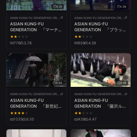
5:31
5:36
ASIAN KUNG-FU GENERATION Official YouTube Channel
ASIAN KUNG-FU GENERATION Official YouTube Channel
ASIAN KUNG-FU
ASIAN KUNG-FU
GENERATION 『マーチン
GENERATION 『ブラック
グバンド』
アウト』
★
★
★
★
★
★
★
★
★
★
776
3.78
939
4.56
5:33
3:26
ASIAN KUNG-FU GENERATION Official YouTube Channel
ASIAN KUNG-FU GENERATION Official YouTube Channel
ASIAN KUNG-FU
ASIAN KUNG-FU
GENERATION 『新世紀の
GENERATION 『藤沢ルー
ラブソング』
ザー』
★
★
★
★
★
★
★
★
★
★
1335
6.35
438
4.47