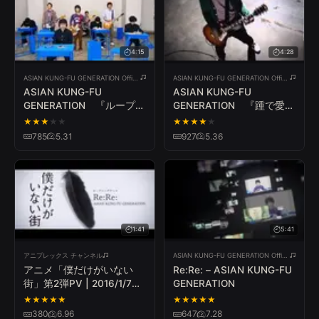
4:15
4:28
ASIAN KUNG-FU GENERATION Official YouTube Channel
ASIAN KUNG-FU GENERATION Official YouTube Channel
ASIAN KUNG-FU
ASIAN KUNG-FU
GENERATION 『ループ＆
GENERATION 『踵で愛を
ループ』
打ち鳴らせ』
★
★
★
★
★
★
★
★
★
★
785
5.31
927
5.36
1:41
5:41
アニプレックス チャンネル
ASIAN KUNG-FU GENERATION Official YouTube Channel
アニメ「僕だけがいない
Re:Re: – ASIAN KUNG-FU
街」第2弾PV | 2016/1/7よ
GENERATION
り放送
★
★
★
★
★
★
★
★
★
★
380
6.96
647
7.28