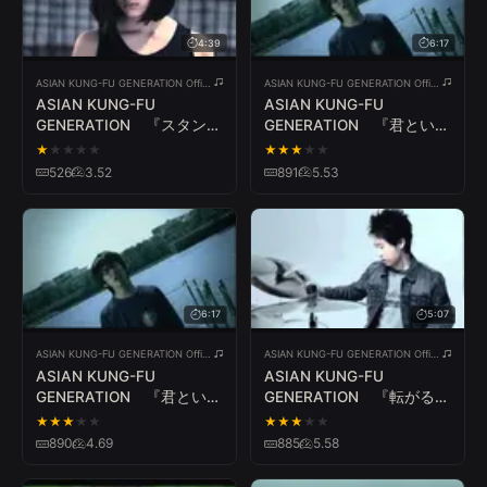
4:39
6:17
ASIAN KUNG-FU GENERATION Official YouTube Channel
ASIAN KUNG-FU GENERATION Official YouTube Channel
ASIAN KUNG-FU
ASIAN KUNG-FU
GENERATION 『スタンダ
GENERATION 『君という
ード』
花』
★
★
★
★
★
★
★
★
★
★
526
3.52
891
5.53
6:17
5:07
ASIAN KUNG-FU GENERATION Official YouTube Channel
ASIAN KUNG-FU GENERATION Official YouTube Channel
ASIAN KUNG-FU
ASIAN KUNG-FU
GENERATION 『君という
GENERATION 『転がる
花』
岩、君に朝が降る』
★
★
★
★
★
★
★
★
★
★
890
4.69
885
5.58