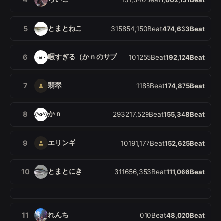
とまとねこ
5
31
58
54,150
Beat
474,633
Beat
暇すぎる（かｎのサブ
6
10
1
255
Beat
192,124
Beat
翡翠
7
1
18
8
Beat
174,875
Beat
かｎ
8
29
32
17,529
Beat
155,348
Beat
エリンギ
9
10
19
1,177
Beat
152,625
Beat
とまとにき
10
31
16
56,353
Beat
111,066
Beat
れんち
11
0
1
0
Beat
48,020
Beat