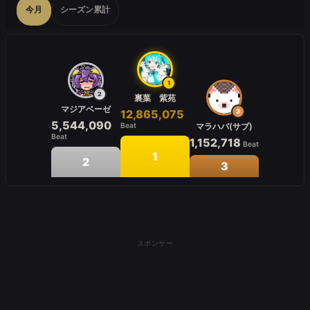
今月
シーズン累計
1
2
裏葉 紫苑
マジアベーゼ
12,865,075
3
5,544,090
Beat
マラハバ(サブ)
Beat
1,152,718
Beat
1
2
3
スポンサー