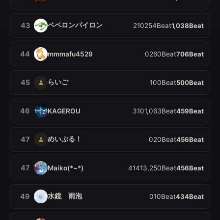
ペペロンパイロン
43
2
10
254
Beat
1,038
Beat
44
mmmafu4529
0
26
0
Beat
706
Beat
らいご
45
1
0
0
Beat
500
Beat
46
KAGEROU
3
10
1,063
Beat
459
Beat
めいぷる！
47
0
2
0
Beat
456
Beat
47
Maiko(*~*)
4
14
13,250
Beat
456
Beat
水鏡 雨泡
49
0
1
0
Beat
434
Beat