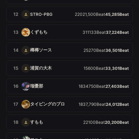
12
STRO-PBG
2
20
21,500
Beat
45,285
Beat
くずもち
13
3
11
133
Beat
37,224
Beat
樽樽ソース
14
2
5
270
Beat
36,501
Beat
浦賀の大木
15
1
5
600
Beat
33,301
Beat
瑠憂那
16
18
34
750
Beat
27,403
Beat
タイピングのプロ
17
1
83
7,790
Beat
24,012
Beat
すもも
18
2
2
100
Beat
20,200
Beat