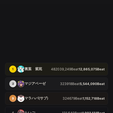
ライブイベントランキング
裏葉 紫苑
48
20
39,249
Beat
12,865,075
Beat
1
マジアベーゼ
3
23
918
Beat
5,544,090
Beat
2
マラハバ(サブ)
3
24
679
Beat
1,152,718
Beat
3
らいご
4
1
3
1,540
Beat
1,002,131
Beat