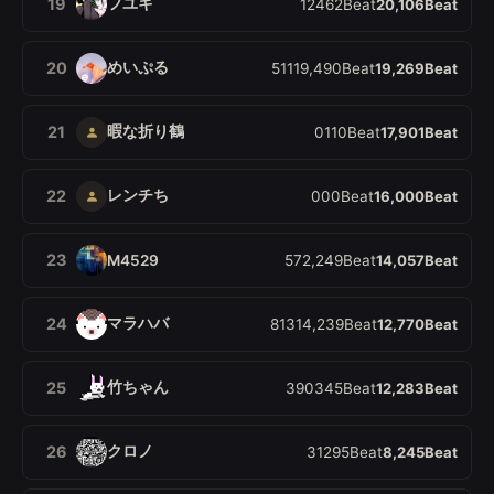
フユキ
19
1
24
62
Beat
20,106
Beat
めいぷる
20
5
11
19,490
Beat
19,269
Beat
暇な折り鶴
21
0
11
0
Beat
17,901
Beat
レンチち
22
0
0
0
Beat
16,000
Beat
23
M4529
5
7
2,249
Beat
14,057
Beat
マラハバ
24
8
13
14,239
Beat
12,770
Beat
竹ちゃん
25
3
90
345
Beat
12,283
Beat
クロノ
26
3
1
295
Beat
8,245
Beat