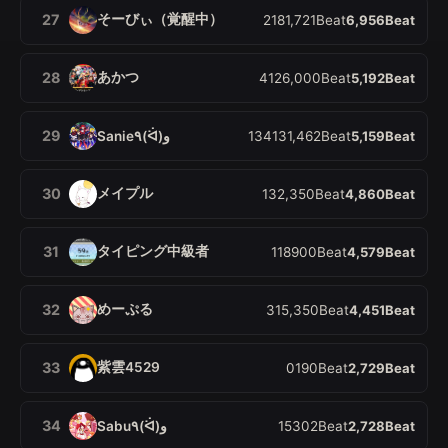
そーびぃ（覚醒中）
27
2
18
1,721
Beat
6,956
Beat
あかつ
28
4
12
6,000
Beat
5,192
Beat
29
Sanie٩(ᐛ)و
13
41
31,462
Beat
5,159
Beat
メイプル
30
1
3
2,350
Beat
4,860
Beat
タイピング中級者
31
1
18
900
Beat
4,579
Beat
めーぷる
32
3
1
5,350
Beat
4,451
Beat
紫雲4529
33
0
19
0
Beat
2,729
Beat
34
Sabu٩(ᐛ)و
1
5
302
Beat
2,728
Beat