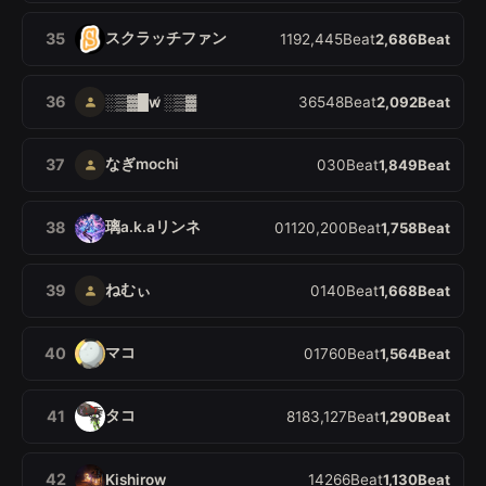
スクラッチファン
35
1
19
2,445
Beat
2,686
Beat
36
░▒▓█w̸ ░▒▓
3
6
548
Beat
2,092
Beat
なぎmochi
37
0
3
0
Beat
1,849
Beat
璃a.k.aリンネ
38
0
11
20,200
Beat
1,758
Beat
ねむぃ
39
0
14
0
Beat
1,668
Beat
マコ
40
0
17
60
Beat
1,564
Beat
タコ
41
8
18
3,127
Beat
1,290
Beat
42
Kishirow
1
42
66
Beat
1,130
Beat