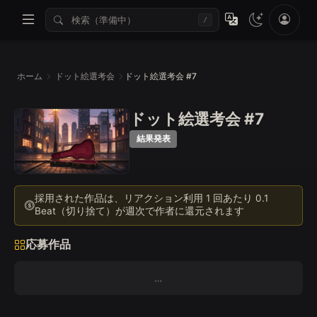
/
ホーム
ドット絵選考会
ドット絵選考会 #7
ドット絵選考会 #7
結果発表
採用された作品は、リアクション利用 1 回あたり 0.1
Beat（切り捨て）が週次で作者に還元されます
応募作品
…