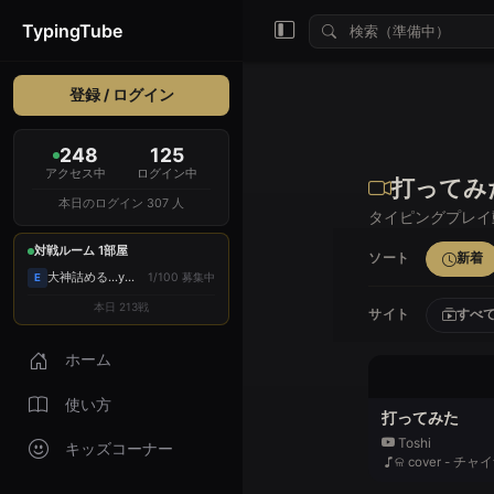
TypingTube
登録 / ログイン
248
125
アクセス中
ログイン中
打ってみ
本日のログイン 307 人
タイピングプレイ
対戦ルーム 1部屋
新着
ソート
大神詰める...y...
1/100 募集中
E
本日 213戦
すべ
サイト
ホーム
使い方
打ってみた
Toshi
キッズコーナー
ଳ cover - チャ