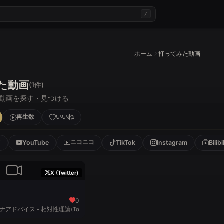
/
ホーム
打ってみた動画
た動画
(1件)
動画を探す・見つける
再生数
いいね
て
ニコニコ
YouTube
TikTok
Instagram
Bilibil
X (Twitter)
0
イナアドバイス - 相対性理論(Toccoyaki...