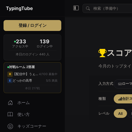
TypingTube
登録 / ログイン
233
139
アクセス中
ログイン中
スコ
本日のログイン 440 人
今月のトップタイ
対戦ルーム 2部屋
【配信中】うぇるあ...
4/100 募集中
R
どっかの高専
5/5 満員
E
ロー
入力方式
本日 217戦
合計
種類
ホーム
レベル
All
使い方
キッズコーナー