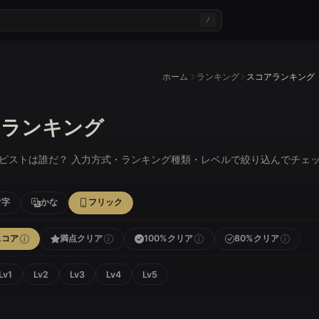
/
ホーム
ランキング
スコアランキング
アランキング
ピストは誰だ？ 入力方式・ランキング種類・レベルで絞り込んでチェ
マ字
かな
フリック
スコア
満点クリア
100%クリア
80%クリア
Lv1
Lv2
Lv3
Lv4
Lv5